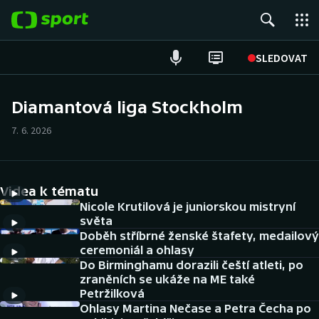
POPULÁRNÍ
SLEDOVAT
Fotbal
Diamantová liga Stockholm
Hokej
7. 6. 2026
Tenis
Videa k tématu
Atletika
Nicole Krutilová je juniorskou mistryní
světa
Cyklistika
Doběh stříbrné ženské štafety, medailový
ceremoniál a ohlasy
DALŠÍ SPORTY
Do Birminghamu dorazili čeští atleti, po
zraněních se ukáže na ME také
Petržilková
Americký fotbal
NEPŘEHLÉDNĚTE
Ohlasy Martina Nečase a Petra Čecha po