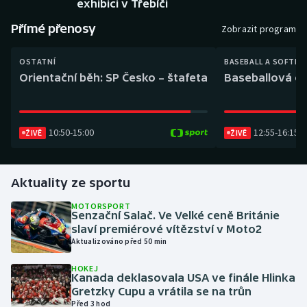
exhibici v Třebíči
Baseball a softbal
Soutěže
Přímé přenosy
Zobrazit program
Basketbal
Historické návraty
OSTATNÍ
BASEBALL A SOFTBA
Biatlon
Aplikace ČT sport
Orientační běh: SP Česko – štafeta
Baseballová ex
Boby a skeleton
AZ kvíz
10:50
-
15:00
12:55
-
16:15
ŽIVĚ
ŽIVĚ
Box
Curling
Aktuality ze sportu
Dostihy
MOTORSPORT
Senzační Salač. Ve Velké ceně Británie
slaví premiérové vítězství v Moto2
Florbal
Aktualizováno před 50 min
HOKEJ
Futsal
Kanada deklasovala USA ve finále Hlinka
Gretzky Cupu a vrátila se na trůn
Před 3 hod
Golf