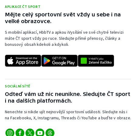
APLIKACE ČT SPORT
Olympijské hry
Mějte celý sportovní svět vždy u sebe i na
velké obrazovce.
Parasport
S mobilní aplikací, HbbTV a apkou iVysílání ve své chytré televizi
Plavání
máte ČT sport vždy po ruce. Sledujte přímé přenosy, články a
bonusový obsah kdekoli a kdykoli.
Plážový volejbal
Ragby
Rychlobruslení
SOCIÁLNÍ SÍTĚ
Odteď vám už nic neunikne. Sledujte ČT sport
Rychlostní kanoistika
i na dalších platformách.
Short track
Nenechte si nikde ujít nejnovější sportovní události. Sledujte nás i
na Facebooku, X, Instagramu, Threads či YouTube a buďte v obraze.
Sportovní střelba