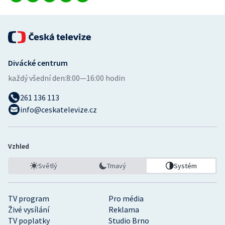
Stolní tenis
Triatlon
Veslování
Divácké centrum
každý všední den:
8:00—16:00 hodin
Vodní slalom
261 136 113
Volejbal
info@ceskatelevize.cz
Ostatní
Vzhled
Světlý
Tmavý
Systém
TV program
Pro média
Živé vysílání
Reklama
TV poplatky
Studio Brno