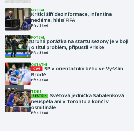
FOTBAL
Gymnastika
Kritici šíří dezinformace, Infantina
nedáme, hlásí FIFA
Před 3 hod
Házená
FOTBAL
Druhá porážka na startu sezony je v boji
Jezdectví
o titul problém, připustil Priske
Před 3 hod
Judo
OSTATNÍ
SP v orientačním běhu ve Vyšším
ŽIVĚ
Krasobruslení
Brodě
Před 3 hod
Lezení
Video
TENIS
Světová jednička Sabalenková
SESTŘIH
Lyže a snowboard
neuspěla ani v Torontu a končí v
osmifinále
Před 4 hod
Moderní pětiboj
Motorsport