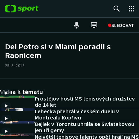
POPULÁRNÍ
SLEDOVAT
Fotbal
Del Potro si v Miami poradil s
Raonicem
Hokej
29. 3. 2018
Tenis
Atletika
Videa k tématu
Cyklistika
Prostějov hostí MS tenisových družstev
do 14 let
Lehečka přehrál v českém duelu v
DALŠÍ SPORTY
Montrealu Kopřivu
Bejlek v Torontu uhrála se Šwiatekovou
Americký fotbal
NEPŘEHLÉDNĚTE
jen tři gemy
Největší tenisové talenty opět hrají na MS