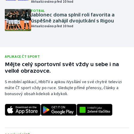
Aktualizováno před 10 hod
Olympijské hry
FOTBAL
Jablonec doma splnil roli favorita a
úspěšně zahájil dvojutkání s Rigou
Parasport
Aktualizováno před 10 hod
Plavání
Plážový volejbal
APLIKACE ČT SPORT
Mějte celý sportovní svět vždy u sebe i na
Ragby
velké obrazovce.
Rychlobruslení
S mobilní aplikací, HbbTV a apkou iVysílání ve své chytré televizi
máte ČT sport vždy po ruce. Sledujte přímé přenosy, články a
bonusový obsah kdekoli a kdykoli.
Rychlostní kanoistika
Short track
Sportovní střelba