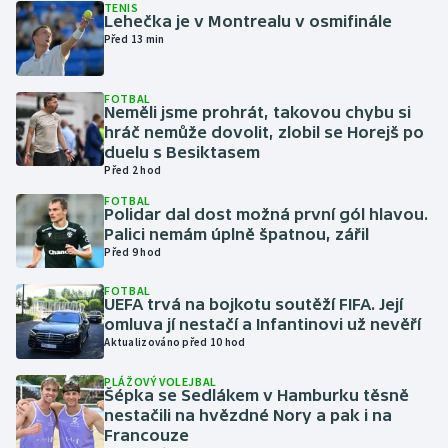
TENIS
Lehečka je v Montrealu v osmifinále
Před 13 min
Gymnastika
Házená
FOTBAL
Neměli jsme prohrát, takovou chybu si
hráč nemůže dovolit, zlobil se Horejš po
Jezdectví
duelu s Besiktasem
Před 2 hod
Judo
FOTBAL
Polidar dal dost možná první gól hlavou.
Palici nemám úplně špatnou, zářil
Krasobruslení
Před 9 hod
Lezení
FOTBAL
UEFA trvá na bojkotu soutěží FIFA. Její
omluva jí nestačí a Infantinovi už nevěří
Lyže a snowboard
Aktualizováno před 10 hod
Moderní pětiboj
PLÁŽOVÝ VOLEJBAL
Šépka se Sedlákem v Hamburku těsně
nestačili na hvězdné Nory a pak i na
Motorsport
Francouze