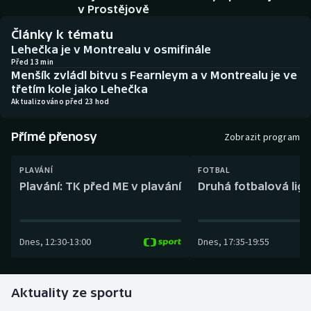
Baseball a softbal
Soutěže
v Prostějově
Články k tématu
Basketbal
Historické návraty
Lehečka je v Montrealu v osmifinále
Před 13 min
Menšík zvládl bitvu s Fearnleym a v Montrealu je ve
Biatlon
Aplikace ČT sport
třetím kole jako Lehečka
Aktualizováno před 23 hod
Boby a skeleton
AZ kvíz
Přímé přenosy
Zobrazit program
Box
PLAVÁNÍ
FOTBAL
Curling
Plavání: TK před ME v plavání
Druhá fotbalová liga
Dostihy
Dnes
,
12:30
-
13:00
Dnes
,
17:35
-
19:55
Florbal
Futsal
Aktuality ze sportu
Golf