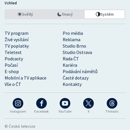
Vzhled
Světlý
Tmavý
Systém
TV program
Pro média
Živé vysílání
Reklama
TV poplatky
Studio Brno
Teletext
Studio Ostrava
Podcasty
Rada ČT
Počasí
Kariéra
E-shop
Podávání námětů
Mobilní a TV aplikace
Časté dotazy
Vše o ČT
Kontakty
Instagram
Facebook
YouTube
X
Threads
© Česká televize