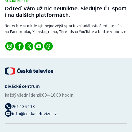
SOCIÁLNÍ SÍTĚ
Stolní tenis
Odteď vám už nic neunikne. Sledujte ČT sport
i na dalších platformách.
Triatlon
Nenechte si nikde ujít nejnovější sportovní události. Sledujte nás i
na Facebooku, X, Instagramu, Threads či YouTube a buďte v obraze.
Veslování
Vodní slalom
Volejbal
Ostatní
Divácké centrum
každý všední den:
8:00—16:00 hodin
261 136 113
info@ceskatelevize.cz