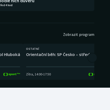
podle nich důvěru
Před 4 hod
Zobrazit program
OSTATNÍ
H
kol Hluboká
Orientační běh: SP Česko – střední trať
H
Zítra
,
14:00
-
17:50
Z