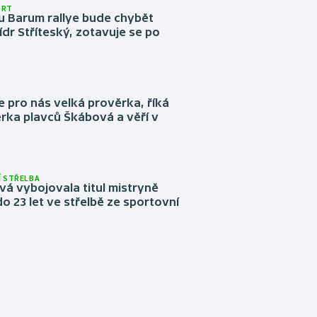
ORT
u Barum rallye bude chybět
ídr Stříteský, zotavuje se po
e pro nás velká prověrka, říká
rka plavců Škábová a věří v
 STŘELBA
vá vybojovala titul mistryně
o 23 let ve střelbě ze sportovní