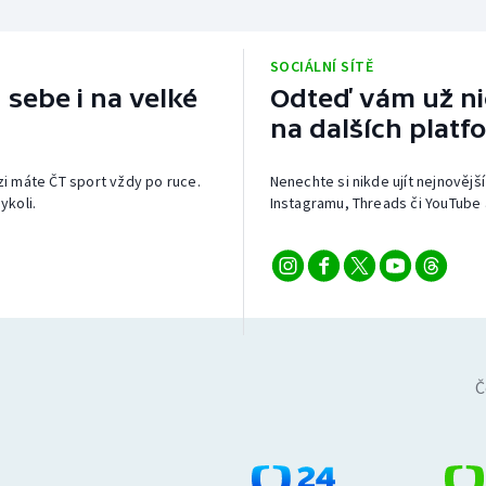
SOCIÁLNÍ SÍTĚ
 sebe i na velké
Odteď vám už nic
na dalších platf
izi máte ČT sport vždy po ruce.
Nenechte si nikde ujít nejnovější
ykoli.
Instagramu, Threads či YouTube 
Č