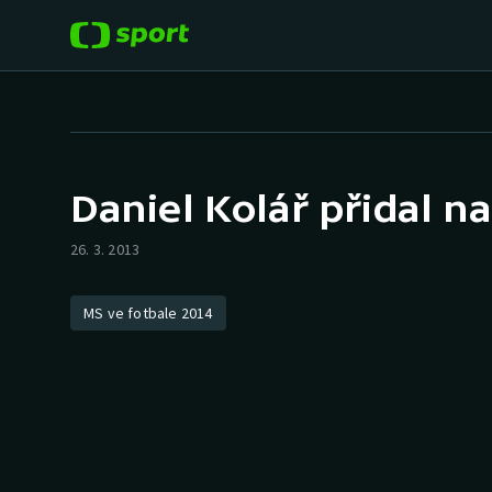
POPULÁRNÍ
DALŠÍ SPORTY
Fotbal
Americký fotbal
Daniel Kolář přidal na
Hokej
Baseball a softbal
26. 3. 2013
Tenis
Basketbal
MS ve fotbale 2014
Atletika
Biatlon
Cyklistika
Boby a skeleton
Box