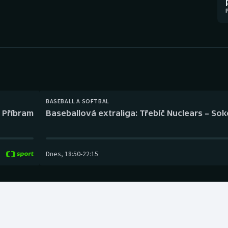
Moderní pětiboj
Triatlon
Motorsport
Veslování
Olympijské hry
Vodní slalom
Parasport
Volejbal
Plavání
Ostatní
BASEBALL A SOFTBAL
l Příbram
Baseballová extraliga: Třebíč Nuclears – So
Plážový volejbal
Dnes
,
18:50
-
22:15