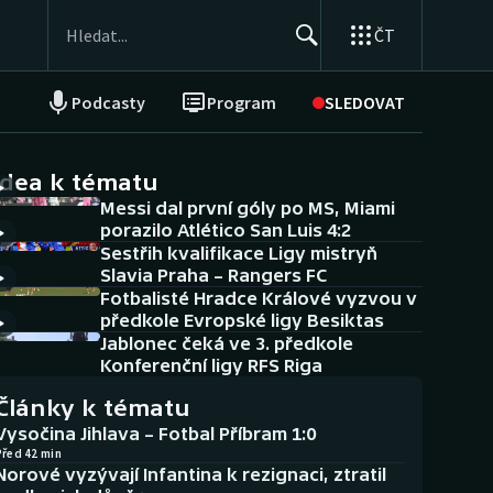
ČT
Podcasty
Program
SLEDOVAT
NEPŘEHLÉDNĚTE
Soutěže
idea k tématu
Messi dal první góly po MS, Miami
Historické návraty
porazilo Atlético San Luis 4:2
Sestřih kvalifikace Ligy mistryň
Aplikace ČT sport
Slavia Praha – Rangers FC
Fotbalisté Hradce Králové vyzvou v
AZ kvíz
předkole Evropské ligy Besiktas
Jablonec čeká ve 3. předkole
Konferenční ligy RFS Riga
Články k tématu
Vysočina Jihlava – Fotbal Příbram 1:0
Před 42 min
Norové vyzývají Infantina k rezignaci, ztratil