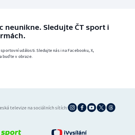
 neunikne. Sledujte ČT sport i
ormách.
 sportovní události. Sledujte nás i na Facebooku, X,
a buďte v obraze.
eská televize na sociálních sítích: