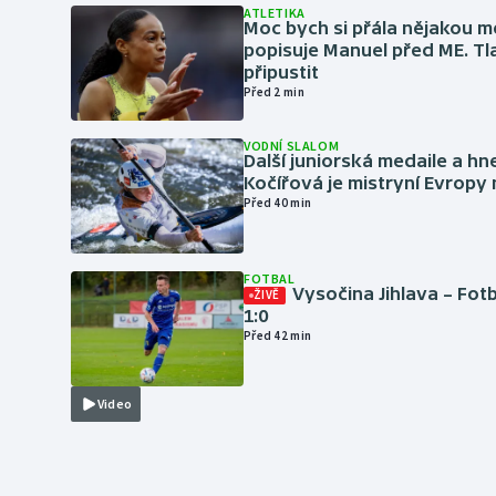
ATLETIKA
Moc bych si přála nějakou me
popisuje Manuel před ME. Tl
připustit
Před 2 min
VODNÍ SLALOM
Další juniorská medaile a hn
Kočířová je mistryní Evropy
Před 40 min
FOTBAL
Vysočina Jihlava – Fot
ŽIVĚ
1:0
Před 42 min
Video