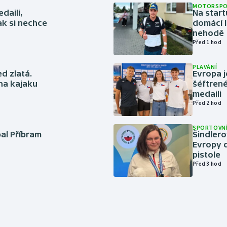
MOTORSP
daili,
Na start
ak si nechce
domácí l
nehodě
Před 1 hod
PLAVÁNÍ
ed zlatá.
Evropa j
 na kajaku
šéftrené
medaili
Před 2 hod
SPORTOVNÍ
bal Příbram
Šindlero
Evropy d
pistole
Před 3 hod