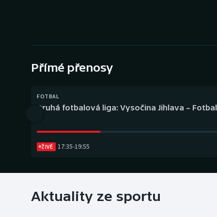
Curling
Dostihy
Florbal
Přímé přenosy
Futsal
Golf
FOTBAL
Druhá fotbalová liga: Vysočina Jihlava – Fotba
Gymnastika
17:35
-
19:55
ŽIVĚ
Aktuality ze sportu