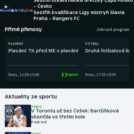
Sestřih utkání Hlinka Gretzky Cupu Finsko
Baseball a softbal
Soutěže
– Česko
Sestřih kvalifikace Ligy mistryň Slavia
Basketbal
Historické návraty
Praha – Rangers FC
Přímé přenosy
Zobrazit program
Biatlon
Aplikace ČT sport
PLAVÁNÍ
FOTBAL
Boby a skeleton
AZ kvíz
Plavání: TK před ME v plavání
Druhá fotbalová liga
Box
Dnes
,
12:30
-
13:00
Dnes
,
17:35
-
19:55
Curling
Dostihy
Aktuality ze sportu
Florbal
TENIS
V Torontu už bez Češek: Bartůňková
skončila ve třetím kole
Futsal
Právě teď
Golf
TENIS