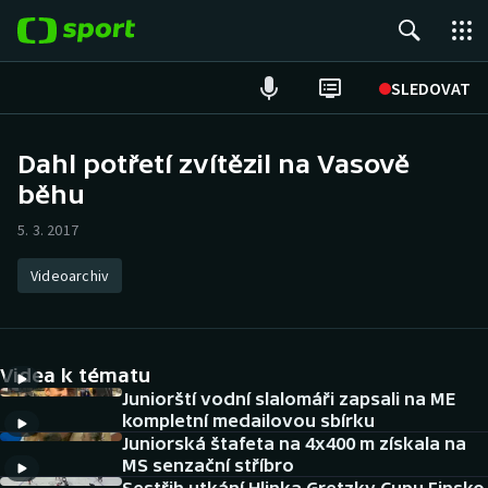
POPULÁRNÍ
SLEDOVAT
Fotbal
Dahl potřetí zvítězil na Vasově
běhu
Hokej
5. 3. 2017
Tenis
Videoarchiv
Atletika
Cyklistika
Videa k tématu
DALŠÍ SPORTY
Juniorští vodní slalomáři zapsali na ME
kompletní medailovou sbírku
Juniorská štafeta na 4x400 m získala na
Americký fotbal
NEPŘEHLÉDNĚTE
MS senzační stříbro