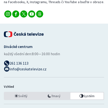
na Facebooku, X, Instagramu, Threads či YouTube a buďte v obraze.
Stolní tenis
Triatlon
Veslování
Vodní slalom
Divácké centrum
Volejbal
každý všední den:
8:00—16:00 hodin
Ostatní
261 136 113
info@ceskatelevize.cz
Vzhled
Světlý
Tmavý
Systém