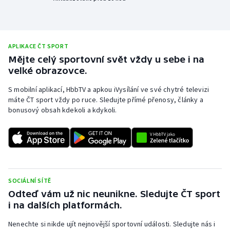
Olympijské hry
Parasport
APLIKACE ČT SPORT
Mějte celý sportovní svět vždy u sebe i na
Plavání
velké obrazovce.
Plážový volejbal
S mobilní aplikací, HbbTV a apkou iVysílání ve své chytré televizi
máte ČT sport vždy po ruce. Sledujte přímé přenosy, články a
bonusový obsah kdekoli a kdykoli.
Ragby
Rychlobruslení
Rychlostní kanoistika
SOCIÁLNÍ SÍTĚ
Short track
Odteď vám už nic neunikne. Sledujte ČT sport
i na dalších platformách.
Sportovní střelba
Nenechte si nikde ujít nejnovější sportovní události. Sledujte nás i