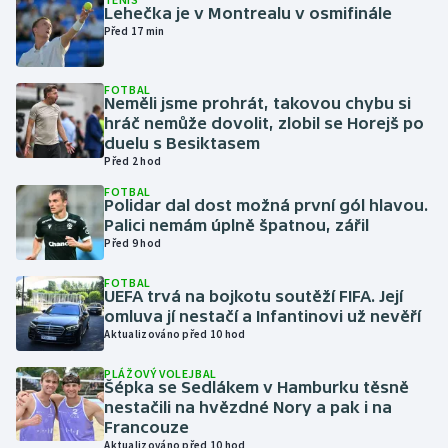
Lehečka je v Montrealu v osmifinále
Před 17 min
Gymnastika
FOTBAL
Házená
Neměli jsme prohrát, takovou chybu si
hráč nemůže dovolit, zlobil se Horejš po
Jezdectví
duelu s Besiktasem
Před 2 hod
Judo
FOTBAL
Polidar dal dost možná první gól hlavou.
Palici nemám úplně špatnou, zářil
Krasobruslení
Před 9 hod
FOTBAL
Lezení
UEFA trvá na bojkotu soutěží FIFA. Její
omluva jí nestačí a Infantinovi už nevěří
Lyže a snowboard
Aktualizováno před 10 hod
PLÁŽOVÝ VOLEJBAL
Moderní pětiboj
Šépka se Sedlákem v Hamburku těsně
nestačili na hvězdné Nory a pak i na
Francouze
Motorsport
Aktualizováno před 10 hod