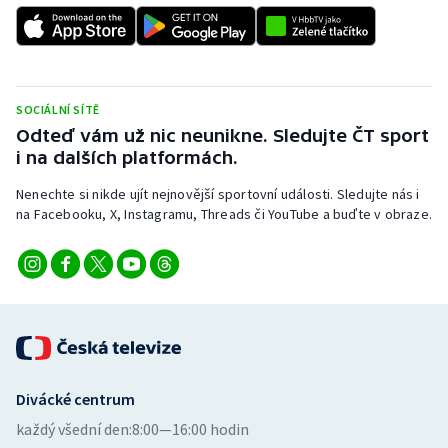
Stolní tenis
Triatlon
Veslování
SOCIÁLNÍ SÍTĚ
Odteď vám už nic neunikne. Sledujte ČT sport
i na dalších platformách.
Vodní slalom
Nenechte si nikde ujít nejnovější sportovní události. Sledujte nás i
Volejbal
na Facebooku, X, Instagramu, Threads či YouTube a buďte v obraze.
Ostatní
Divácké centrum
každý všední den:
8:00—16:00 hodin