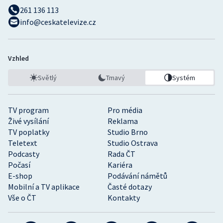
261 136 113
info@ceskatelevize.cz
Vzhled
Světlý
Tmavý
Systém
TV program
Pro média
Živé vysílání
Reklama
TV poplatky
Studio Brno
Teletext
Studio Ostrava
Podcasty
Rada ČT
Počasí
Kariéra
E-shop
Podávání námětů
Mobilní a TV aplikace
Časté dotazy
Vše o ČT
Kontakty