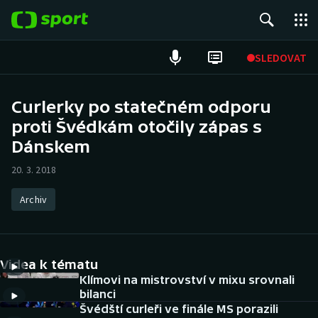
POPULÁRNÍ
SLEDOVAT
Fotbal
Curlerky po statečném odporu
proti Švédkám otočily zápas s
Hokej
Dánskem
Tenis
20. 3. 2018
Atletika
Archiv
Cyklistika
DALŠÍ SPORTY
Videa k tématu
Klímovi na mistrovství v mixu srovnali
Americký fotbal
NEPŘEHLÉDNĚTE
bilanci
Švédští curleři ve finále MS porazili