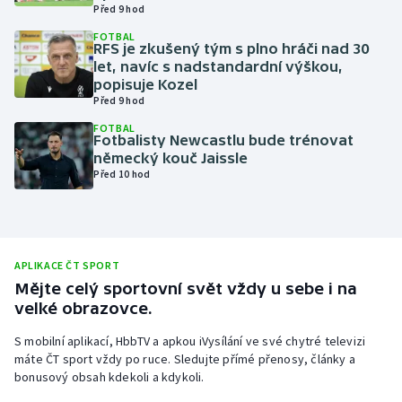
Před 9 hod
Olympijské hry
FOTBAL
RFS je zkušený tým s plno hráči nad 30
let, navíc s nadstandardní výškou,
Parasport
popisuje Kozel
Před 9 hod
Plavání
FOTBAL
Fotbalisty Newcastlu bude trénovat
Plážový volejbal
německý kouč Jaissle
Před 10 hod
Ragby
Rychlobruslení
APLIKACE ČT SPORT
Rychlostní kanoistika
Mějte celý sportovní svět vždy u sebe i na
velké obrazovce.
Short track
S mobilní aplikací, HbbTV a apkou iVysílání ve své chytré televizi
máte ČT sport vždy po ruce. Sledujte přímé přenosy, články a
Sportovní střelba
bonusový obsah kdekoli a kdykoli.