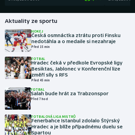
Gymnastika
Aktuality ze sportu
Házená
HOKEJ
Česká osmnáctka ztrátu proti Finsku
nedotáhla a o medaile si nezahraje
Jezdectví
Před 15 min
Judo
FOTBAL
Hradec čeká v předkole Evropské ligy
Besiktas, Jablonec v Konferenční lize
Krasobruslení
změří síly s RFS
Před 45 min
Lezení
FOTBAL
Salah bude hrát za Trabzonspor
Před 7 hod
Lyže a snowboard
Moderní pětiboj
FOTBALOVÁ LIGA MISTRŮ
Fenerbahce Istanbul zdolalo Štýrský
Hradec a je blíže případnému duelu se
Motorsport
Spartou