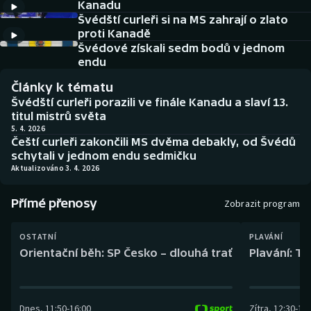
Kanadu
Baseball a softbal
Soutěže
Švédští curleři si na MS zahrají o zlato
proti Kanadě
Basketbal
Historické návraty
Švédové získali sedm bodů v jednom
endu
Biatlon
Aplikace ČT sport
Články k tématu
Švédští curleři porazili ve finále Kanadu a slaví 13.
Boby a skeleton
AZ kvíz
titul mistrů světa
5. 4. 2026
Čeští curleři zakončili MS dvěma debakly, od Švédů
Box
schytali v jednom endu sedmičku
Aktualizováno 3. 4. 2026
Curling
Přímé přenosy
Zobrazit program
Dostihy
OSTATNÍ
PLAVÁNÍ
Florbal
Orientační běh: SP Česko – dlouhá trať
Plavání: TK
Futsal
Dnes
,
11:50
-
16:00
Zítra
,
12:30
-
13:
Golf