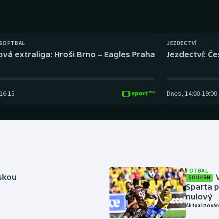
Moderní pětiboj
Triatlon
Motorsport
Veslování
 SOFTBAL
JEZDECTVÍ
Olympijské hry
Vodní slalom
ová extraliga: Hroši Brno – Eagles Praha
Jezdectví: Č
Parasport
Volejbal
16:15
Dnes
,
14:00
-
19:00
Plavání
Ostatní
Plážový volejbal
FOTBAL
rskou
SOUHRN
Sparta p
nulový
Aktualizován