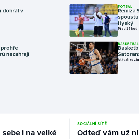
FOTBAL
 dohrál v
Remíza 5
spoustu 
Hyský
Před 12 hod
BASKETBAL
í prohře
Basketb
rů nezahrají
Satoran
Aktualizován
SOCIÁLNÍ SÍTĚ
 sebe i na velké
Odteď vám už nic