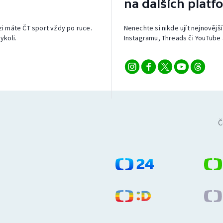
na dalších platf
izi máte ČT sport vždy po ruce.
Nenechte si nikde ujít nejnovější
ykoli.
Instagramu, Threads či YouTube 
Č