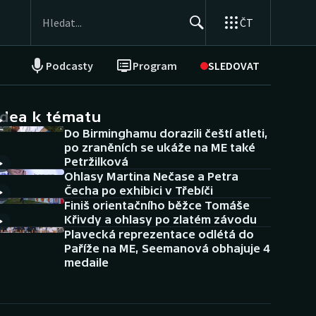
ČT
Podcasty
Program
SLEDOVAT
NEPŘEHLÉDNĚTE
Soutěže
idea k tématu
Do Birminghamu dorazili čeští atleti,
Historické návraty
po zraněních se ukáže na ME také
Petržilková
Aplikace ČT sport
Ohlasy Martina Nečase a Petra
Čecha po exhibici v Třebíči
AZ kvíz
Finiš orientačního běžce Tomáše
Křivdy a ohlasy po zlatém závodu
Plavecká reprezentace odlétá do
Paříže na ME, Seemanová obhajuje 4
medaile