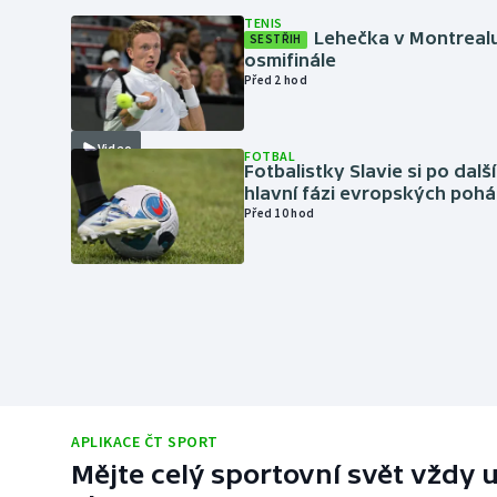
TENIS
Lehečka v Montrealu
SESTŘIH
osmifinále
Před 2 hod
Video
FOTBAL
Fotbalistky Slavie si po dalš
hlavní fázi evropských pohá
Před 10 hod
APLIKACE ČT SPORT
Mějte celý sportovní svět vždy u