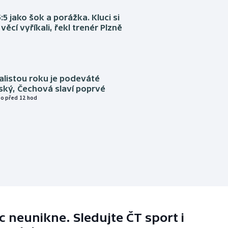
:5 jako šok a porážka. Kluci si
věcí vyříkali, řekl trenér Plzně
alistou roku je podeváté
ský, Čechová slaví poprvé
o před 12 hod
 neunikne. Sledujte ČT sport i