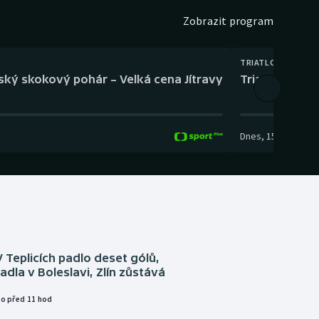
Zobrazit program
TRIATLON
eský skokový pohár – Velká cena Jítravy
Triatlon: XTE
Dnes
,
15:00
-
16:10
V Teplicích padlo deset gólů,
adla v Boleslavi, Zlín zůstává
o před 11 hod