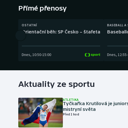
Curling
Přímé přenosy
Dostihy
OSTATNÍ
BASEBALL A
Florbal
Orientační běh: SP Česko – štafeta
Baseball
Futsal
Dnes
,
10:50
-
15:00
Dnes
,
12:55
-
Golf
Gymnastika
Aktuality ze sportu
ATLETIKA
Tyčkařka Krutilová je junio
mistryní světa
Před 1 hod