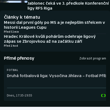
Baseball a softbal
Soutěže
Jablonec čeká ve 3. předkole Konferenční
ligy RFS Riga
Basketbal
Historické návraty
Články k tématu
Messi dal první góly po MS a je nejlepším střelcem v
Biatlon
Aplikace ČT sport
historii Leagues Cupu
Před 52 min
Hradec Králové kvůli pohárům odehraje ligový
Boby a skeleton
AZ kvíz
zápas se Zbrojovkou až na začátku září
Před 2 hod
Box
Přímé přenosy
Zobrazit program
Curling
FOTBAL
Dostihy
Druhá fotbalová liga: Vysočina Jihlava – Fotbal Příb
Florbal
Dnes
,
17:35
-
19:55
Futsal
Golf