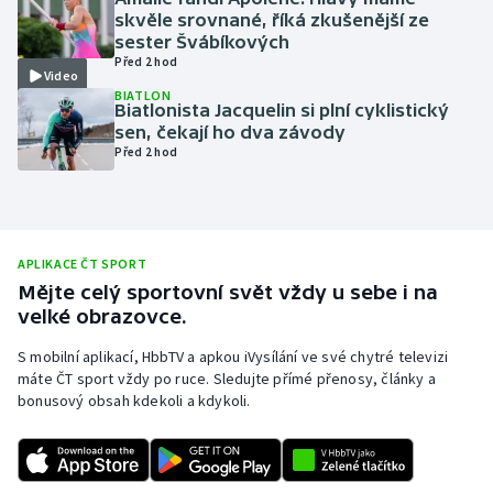
skvěle srovnané, říká zkušenější ze
Olympijské hry
sester Švábíkových
Před 2 hod
Video
Parasport
BIATLON
Biatlonista Jacquelin si plní cyklistický
sen, čekají ho dva závody
Plavání
Před 2 hod
Plážový volejbal
Ragby
APLIKACE ČT SPORT
Mějte celý sportovní svět vždy u sebe i na
Rychlobruslení
velké obrazovce.
Rychlostní kanoistika
S mobilní aplikací, HbbTV a apkou iVysílání ve své chytré televizi
máte ČT sport vždy po ruce. Sledujte přímé přenosy, články a
bonusový obsah kdekoli a kdykoli.
Short track
Sportovní střelba