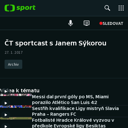
POPULÁRNÍ
SLEDOVAT
Fotbal
ČT sportcast s Janem Sýkorou
Hokej
27. 1. 2017
Tenis
Archiv
Atletika
Videa k tématu
Cyklistika
Messi dal první góly po MS, Miami
porazilo Atlético San Luis 4:2
DALŠÍ SPORTY
Sestřih kvalifikace Ligy mistryň Slavia
Praha – Rangers FC
Americký fotbal
NEPŘEHLÉDNĚTE
Fotbalisté Hradce Králové vyzvou v
předkole Evropské ligy Besiktas