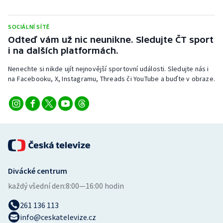
Stolní tenis
SOCIÁLNÍ SÍTĚ
Triatlon
Odteď vám už nic neunikne. Sledujte ČT sport
i na dalších platformách.
Veslování
Nenechte si nikde ujít nejnovější sportovní události. Sledujte nás i
Vodní slalom
na Facebooku, X, Instagramu, Threads či YouTube a buďte v obraze.
Volejbal
Ostatní
Divácké centrum
každý všední den:
8:00—16:00 hodin
261 136 113
info@ceskatelevize.cz