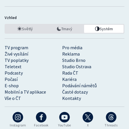
Vzhled
Světlý
Tmavý
Systém
TV program
Pro média
Živé vysílání
Reklama
TV poplatky
Studio Brno
Teletext
Studio Ostrava
Podcasty
Rada ČT
Počasí
Kariéra
E-shop
Podávání námětů
Mobilní a TV aplikace
Časté dotazy
Vše o ČT
Kontakty
Instagram
Facebook
YouTube
X
Threads