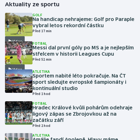
Aktuality ze sportu
Gymnastika
GOLF
Na handicap nehrajeme: Golf pro Paraple
vybral letos rekordní částku
Házená
Před 17 min
Video
FOTBAL
Jezdectví
Messi dal první góly po MS a je nejlepším
střelcem v historii Leagues Cupu
Judo
Před 52 min
Video
ATLETIKA
Krasobruslení
Sportem nabité léto pokračuje. Na ČT
sport sledujte evropské šampionáty i
kontinuální studio
Lezení
Před 1 hod
FOTBAL
Lyže a snowboard
Hradec Králové kvůli pohárům odehraje
ligový zápas se Zbrojovkou až na
Moderní pětiboj
začátku září
Před 2 hod
Motorsport
ATLETIKA
Amálie fandí Apoleně. Hlavy máme