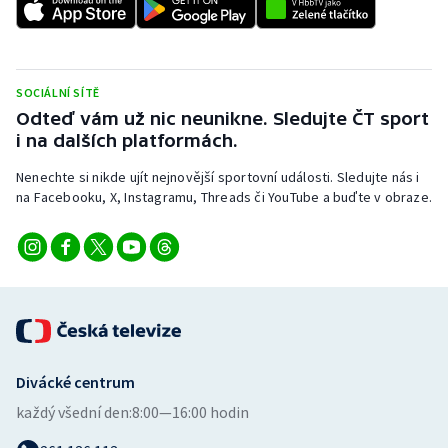
Stolní tenis
Triatlon
SOCIÁLNÍ SÍTĚ
Veslování
Odteď vám už nic neunikne. Sledujte ČT sport
i na dalších platformách.
Vodní slalom
Nenechte si nikde ujít nejnovější sportovní události. Sledujte nás i
na Facebooku, X, Instagramu, Threads či YouTube a buďte v obraze.
Volejbal
Ostatní
Divácké centrum
každý všední den:
8:00—16:00 hodin