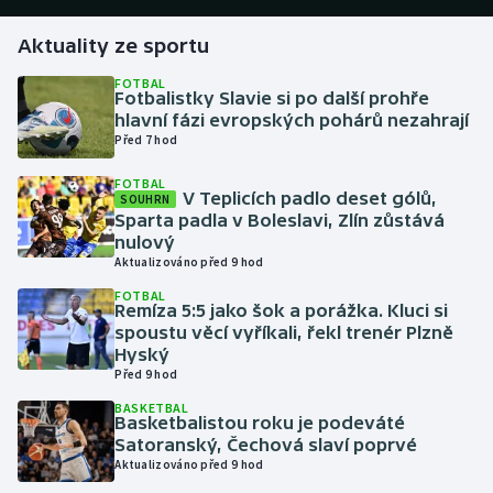
Aktuality ze sportu
Gymnastika
FOTBAL
Fotbalistky Slavie si po další prohře
Házená
hlavní fázi evropských pohárů nezahrají
Před 7 hod
Jezdectví
FOTBAL
V Teplicích padlo deset gólů,
SOUHRN
Judo
Sparta padla v Boleslavi, Zlín zůstává
nulový
Krasobruslení
Aktualizováno před 9 hod
FOTBAL
Remíza 5:5 jako šok a porážka. Kluci si
Lezení
spoustu věcí vyříkali, řekl trenér Plzně
Hyský
Lyže a snowboard
Před 9 hod
BASKETBAL
Moderní pětiboj
Basketbalistou roku je podeváté
Satoranský, Čechová slaví poprvé
Aktualizováno před 9 hod
Motorsport