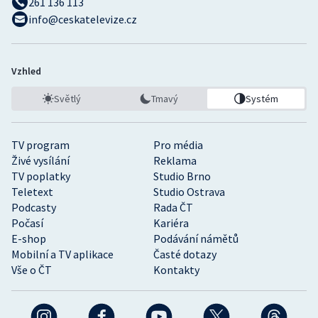
261 136 113
info@ceskatelevize.cz
Vzhled
Světlý
Tmavý
Systém
TV program
Pro média
Živé vysílání
Reklama
TV poplatky
Studio Brno
Teletext
Studio Ostrava
Podcasty
Rada ČT
Počasí
Kariéra
E-shop
Podávání námětů
Mobilní a TV aplikace
Časté dotazy
Vše o ČT
Kontakty