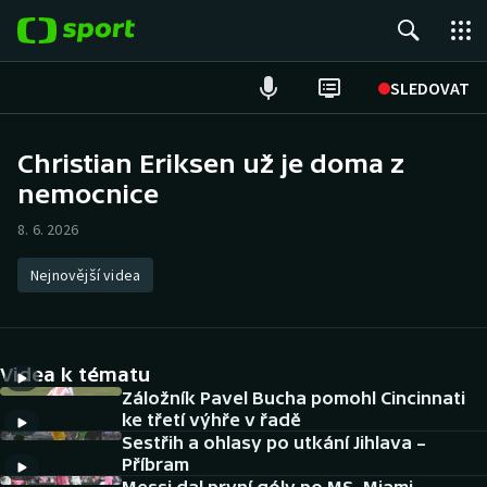
POPULÁRNÍ
SLEDOVAT
Fotbal
Christian Eriksen už je doma z
nemocnice
Hokej
8. 6. 2026
Tenis
Nejnovější videa
Atletika
Cyklistika
Videa k tématu
DALŠÍ SPORTY
Záložník Pavel Bucha pomohl Cincinnati
ke třetí výhře v řadě
Sestřih a ohlasy po utkání Jihlava –
Americký fotbal
NEPŘEHLÉDNĚTE
Příbram