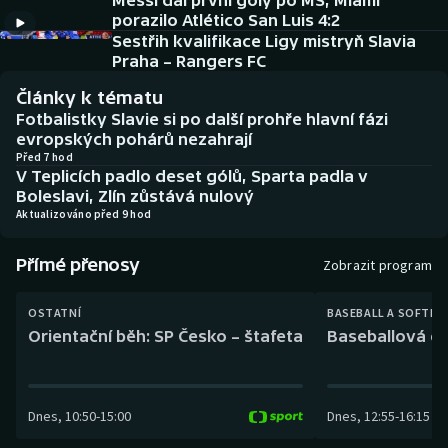
Messi dal první góly po MS, Miami
Baseball a softbal
Soutěže
porazilo Atlético San Luis 4:2
Sestřih kvalifikace Ligy mistryň Slavia
Basketbal
Historické návraty
Praha – Rangers FC
Články k tématu
Biatlon
Aplikace ČT sport
Fotbalistky Slavie si po další prohře hlavní fázi
evropských pohárů nezahrají
Boby a skeleton
AZ kvíz
Před 7 hod
V Teplicích padlo deset gólů, Sparta padla v
Boleslavi, Zlín zůstává nulový
Box
Aktualizováno před 9 hod
Curling
Přímé přenosy
Zobrazit program
Dostihy
OSTATNÍ
BASEBALL A SOFTBA
Orientační běh: SP Česko – štafeta
Baseballová ex
Florbal
Futsal
Dnes
,
10:50
-
15:00
Dnes
,
12:55
-
16:15
Golf