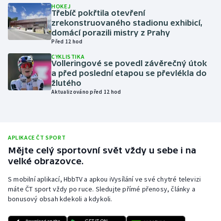
HOKEJ
Třebíč pokřtila otevření
Olympijské hry
zrekonstruovaného stadionu exhibicí,
domácí porazili mistry z Prahy
Parasport
Před 12 hod
CYKLISTIKA
Plavání
Volleringové se povedl závěrečný útok
a před poslední etapou se převlékla do
žlutého
Plážový volejbal
Aktualizováno před 12 hod
Ragby
Rychlobruslení
APLIKACE ČT SPORT
Mějte celý sportovní svět vždy u sebe i na
Rychlostní kanoistika
velké obrazovce.
S mobilní aplikací, HbbTV a apkou iVysílání ve své chytré televizi
Short track
máte ČT sport vždy po ruce. Sledujte přímé přenosy, články a
bonusový obsah kdekoli a kdykoli.
Sportovní střelba