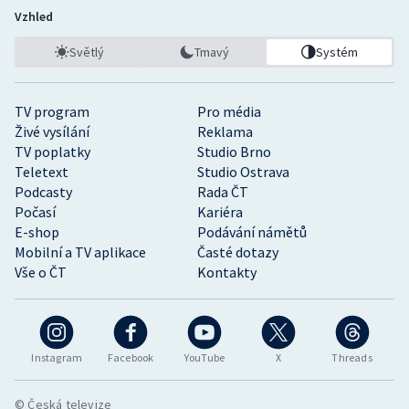
Vzhled
Světlý
Tmavý
Systém
TV program
Pro média
Živé vysílání
Reklama
TV poplatky
Studio Brno
Teletext
Studio Ostrava
Podcasty
Rada ČT
Počasí
Kariéra
E-shop
Podávání námětů
Mobilní a TV aplikace
Časté dotazy
Vše o ČT
Kontakty
Instagram
Facebook
YouTube
X
Threads
© Česká televize