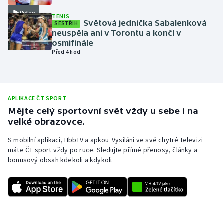
Video
Olympijské hry
TENIS
Světová jednička Sabalenková
SESTŘIH
neuspěla ani v Torontu a končí v
Parasport
osmifinále
Před 4 hod
Plavání
Plážový volejbal
APLIKACE ČT SPORT
Ragby
Mějte celý sportovní svět vždy u sebe i na
velké obrazovce.
Rychlobruslení
S mobilní aplikací, HbbTV a apkou iVysílání ve své chytré televizi
máte ČT sport vždy po ruce. Sledujte přímé přenosy, články a
Rychlostní kanoistika
bonusový obsah kdekoli a kdykoli.
Short track
Sportovní střelba