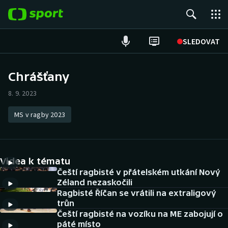
POPULÁRNÍ
SLEDOVAT
Fotbal
Chrášťany
Hokej
8. 9. 2023
Tenis
MS v ragby 2023
Atletika
Videa k tématu
Cyklistika
Čeští ragbisté v přátelském utkání Nový
Zéland nezaskočili
DALŠÍ SPORTY
Ragbisté Říčan se vrátili na extraligový
trůn
Americký fotbal
NEPŘEHLÉDNĚTE
Čeští ragbisté na vozíku na ME zabojují o
páté místo