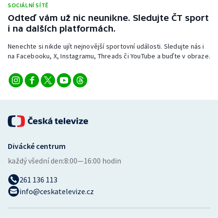
SOCIÁLNÍ SÍTĚ
Stolní tenis
Odteď vám už nic neunikne. Sledujte ČT sport
i na dalších platformách.
Triatlon
Nenechte si nikde ujít nejnovější sportovní události. Sledujte nás i
Veslování
na Facebooku, X, Instagramu, Threads či YouTube a buďte v obraze.
Vodní slalom
Volejbal
Ostatní
Divácké centrum
každý všední den:
8:00—16:00 hodin
261 136 113
info@ceskatelevize.cz