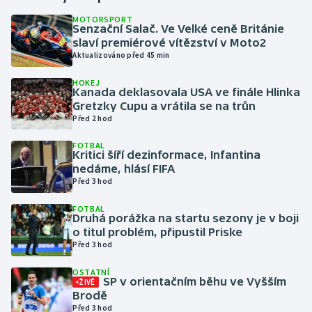
MOTORSPORT
Senzační Salač. Ve Velké ceně Británie
Gymnastika
slaví premiérové vítězství v Moto2
Aktualizováno před 45 min
Házená
HOKEJ
Kanada deklasovala USA ve finále Hlinka
Jezdectví
Gretzky Cupu a vrátila se na trůn
Před 2 hod
Judo
FOTBAL
Kritici šíří dezinformace, Infantina
Krasobruslení
nedáme, hlásí FIFA
Před 3 hod
Lezení
FOTBAL
Druhá porážka na startu sezony je v boji
Lyže a snowboard
o titul problém, připustil Priske
Před 3 hod
Moderní pětiboj
OSTATNÍ
SP v orientačním běhu ve Vyšším
ŽIVĚ
Brodě
Motorsport
Před 3 hod