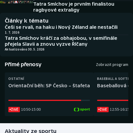
Baseball a softbal
Soutěže
Tatra Smíchov je prvním finalistou
ragbyové extraligy
Basketbal
Historické návraty
Články k tématu
Češi se rvali, na haku i Nový Zéland ale nestačili
Biatlon
Aplikace ČT sport
1. 7. 2026
Tatra Smíchov kráčí za obhajobou, v semifinále
přejela Slavii a znovu vyzve Říčany
Boby a skeleton
AZ kvíz
Aktualizováno 30. 5. 2026
Box
Přímé přenosy
Zobrazit program
Curling
OSTATNÍ
BASEBALL A SOFTBA
Orientační běh: SP Česko – štafeta
Baseballová ex
Dostihy
Florbal
10:50
-
15:00
12:55
-
16:15
ŽIVĚ
ŽIVĚ
Futsal
Aktuality ze sportu
Golf