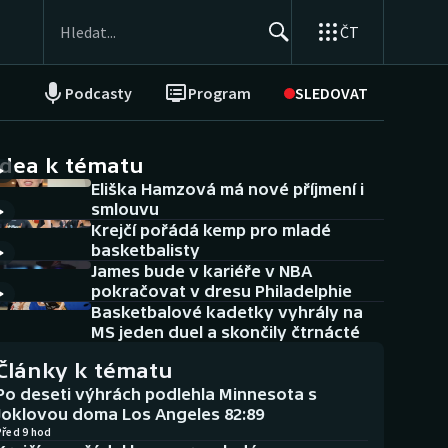
ČT
Podcasty
Program
SLEDOVAT
NEPŘEHLÉDNĚTE
Soutěže
idea k tématu
Eliška Hamzová má nové příjmení i
Historické návraty
smlouvu
Krejčí pořádá kemp pro mladé
Aplikace ČT sport
basketbalisty
James bude v kariéře v NBA
AZ kvíz
pokračovat v dresu Philadelphie
Basketbalové kadetky vyhrály na
MS jeden duel a skončily čtrnácté
Články k tématu
Po deseti výhrách podlehla Minnesota s
Joklovou doma Los Angeles 82:89
Před 9 hod