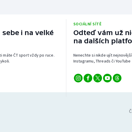
SOCIÁLNÍ SÍTĚ
 sebe i na velké
Odteď vám už nic
na dalších platf
izi máte ČT sport vždy po ruce.
Nenechte si nikde ujít nejnovější
ykoli.
Instagramu, Threads či YouTube 
Č