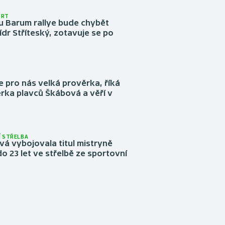
ORT
u Barum rallye bude chybět
ídr Stříteský, zotavuje se po
e pro nás velká prověrka, říká
rka plavců Škábová a věří v
 STŘELBA
vá vybojovala titul mistryně
o 23 let ve střelbě ze sportovní