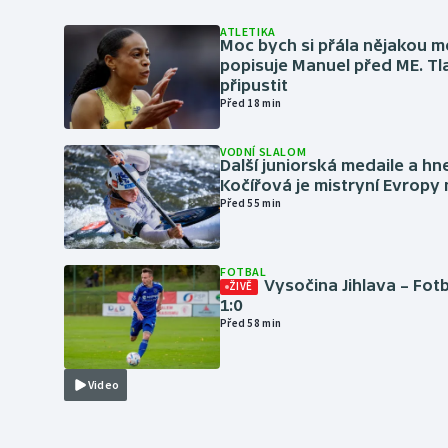
ATLETIKA
Moc bych si přála nějakou me
popisuje Manuel před ME. Tl
připustit
Před 18 min
VODNÍ SLALOM
Další juniorská medaile a hn
Kočířová je mistryní Evropy
Před 55 min
FOTBAL
Vysočina Jihlava – Fot
ŽIVĚ
1:0
Před 58 min
Video