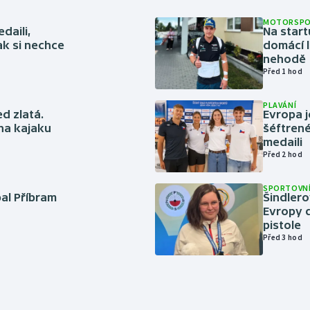
MOTORSP
daili,
Na start
ak si nechce
domácí l
nehodě
Před 1 hod
PLAVÁNÍ
ed zlatá.
Evropa j
 na kajaku
šéftrené
medaili
Před 2 hod
SPORTOVNÍ
bal Příbram
Šindlero
Evropy d
pistole
Před 3 hod