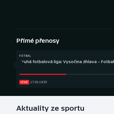
Curling
Dostihy
Florbal
Futsal
Přímé přenosy
Golf
FOTBAL
Druhá fotbalová liga: Vysočina Jihlava – Fotba
Gymnastika
17:35
-
19:55
ŽIVĚ
Aktuality ze sportu