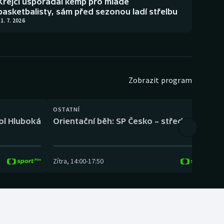
Krejčí uspořádal kemp pro mladé
basketbalisty, sám před sezonou ladí střelbu
1. 7. 2026
Zobrazit program
OSTATNÍ
H
kol Hluboká
Orientační běh: SP Česko – střední trať
H
Zítra
,
14:00
-
17:50
Z