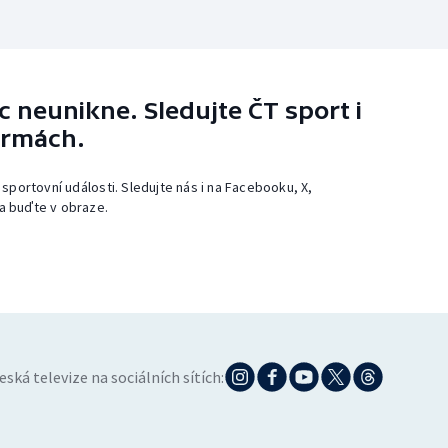
 neunikne. Sledujte ČT sport i
ormách.
 sportovní události. Sledujte nás i na Facebooku, X,
a buďte v obraze.
eská televize na sociálních sítích: