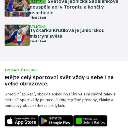
Světová jednička Sabalenková
SESTŘIH
neuspěla ani v Torontu a končí v
Olympijské hry
osmifinále
Před 2 hod
Parasport
ATLETIKA
Tyčkařka Krutilová je juniorskou
Plavání
mistryní světa
Před 3 hod
Plážový volejbal
Ragby
APLIKACE ČT SPORT
Rychlobruslení
Mějte celý sportovní svět vždy u sebe i na
velké obrazovce.
Rychlostní kanoistika
S mobilní aplikací, HbbTV a apkou iVysílání ve své chytré televizi
máte ČT sport vždy po ruce. Sledujte přímé přenosy, články a
Short track
bonusový obsah kdekoli a kdykoli.
Sportovní střelba