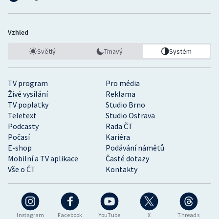
Vzhled
Světlý
Tmavý
Systém
TV program
Pro média
Živé vysílání
Reklama
TV poplatky
Studio Brno
Teletext
Studio Ostrava
Podcasty
Rada ČT
Počasí
Kariéra
E-shop
Podávání námětů
Mobilní a TV aplikace
Časté dotazy
Vše o ČT
Kontakty
Instagram
Facebook
YouTube
X
Threads