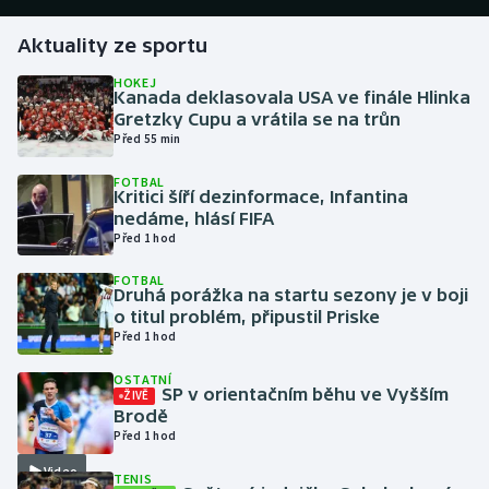
Aktuality ze sportu
Gymnastika
HOKEJ
Kanada deklasovala USA ve finále Hlinka
Házená
Gretzky Cupu a vrátila se na trůn
Před 55 min
Jezdectví
FOTBAL
Kritici šíří dezinformace, Infantina
Judo
nedáme, hlásí FIFA
Před 1 hod
Krasobruslení
FOTBAL
Druhá porážka na startu sezony je v boji
Lezení
o titul problém, připustil Priske
Před 1 hod
Lyže a snowboard
OSTATNÍ
SP v orientačním běhu ve Vyšším
ŽIVĚ
Moderní pětiboj
Brodě
Před 1 hod
Motorsport
Video
TENIS