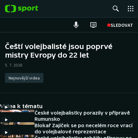
POPULÁRNÍ
SLEDOVAT
Fotbal
Čeští volejbalisté jsou poprvé
mistry Evropy do 22 let
Hokej
5. 7. 2026
Tenis
Nejnovější videa
Atletika
Cyklistika
Videa k tématu
DALŠÍ SPORTY
České volejbalistky porazily v přípravě
Rumunsko
Blokař Zajíček se po necelém roce vrací
Americký fotbal
NEPŘEHLÉDNĚTE
do volejbalové reprezentace