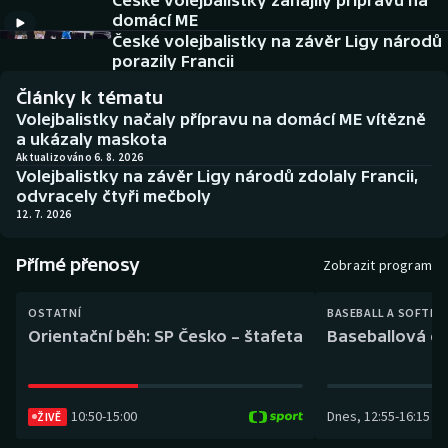
České volejbalistky zahájily přípravu na
Baseball a softbal
Soutěže
domácí ME
České volejbalistky na závěr Ligy národů
Basketbal
Historické návraty
porazily Francii
Články k tématu
Biatlon
Aplikace ČT sport
Volejbalistky načaly přípravu na domácí ME vítězně
a ukázaly maskota
Boby a skeleton
AZ kvíz
Aktualizováno 6. 8. 2026
Volejbalistky na závěr Ligy národů zdolaly Francii,
odvracely čtyři mečboly
Box
12. 7. 2026
Curling
Přímé přenosy
Zobrazit program
Dostihy
OSTATNÍ
BASEBALL A SOFTBA
Orientační běh: SP Česko – štafeta
Baseballová ex
Florbal
Futsal
10:50
-
15:00
Dnes
,
12:55
-
16:15
ŽIVĚ
Golf