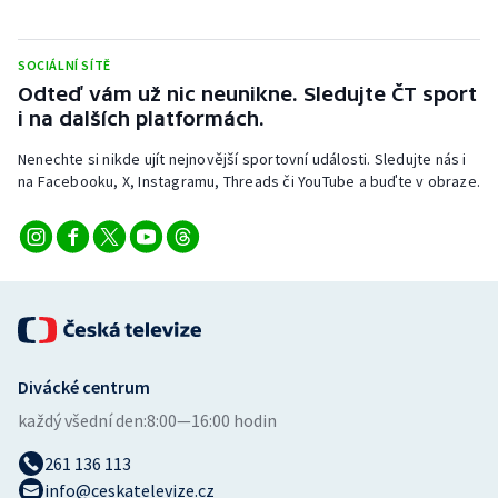
Stolní tenis
SOCIÁLNÍ SÍTĚ
Triatlon
Odteď vám už nic neunikne. Sledujte ČT sport
i na dalších platformách.
Veslování
Nenechte si nikde ujít nejnovější sportovní události. Sledujte nás i
Vodní slalom
na Facebooku, X, Instagramu, Threads či YouTube a buďte v obraze.
Volejbal
Ostatní
Divácké centrum
každý všední den:
8:00—16:00 hodin
261 136 113
info@ceskatelevize.cz