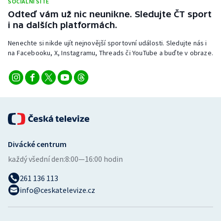
SOCIÁLNÍ SÍTĚ
Stolní tenis
Odteď vám už nic neunikne. Sledujte ČT sport
i na dalších platformách.
Triatlon
Nenechte si nikde ujít nejnovější sportovní události. Sledujte nás i
na Facebooku, X, Instagramu, Threads či YouTube a buďte v obraze.
Veslování
Vodní slalom
Volejbal
Ostatní
Divácké centrum
každý všední den:
8:00—16:00 hodin
261 136 113
info@ceskatelevize.cz