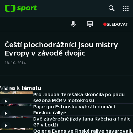
POPULÁRNÍ
SLEDOVAT
Fotbal
Čeští plochodrážníci jsou mistry
Evropy v závodě dvojic
Hokej
18. 10. 2014
Tenis
Atletika
Videa k tématu
Cyklistika
Pro Jakuba Terešáka skončila po pádu
sezona MČR v motokrosu
Pajari po Estonsku vyhrál i domácí
DALŠÍ SPORTY
Finskou rallye
Dvě závěrečné jízdy Jana Kvěcha a finále
Americký fotbal
NEPŘEHLÉDNĚTE
GP v Lodži
Ogier a Evans ve Finské rallye havarovali,