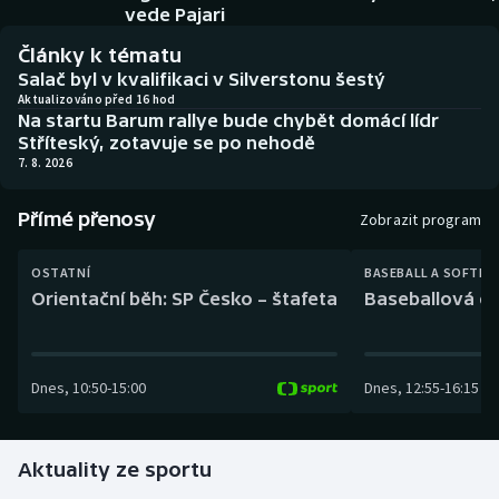
Baseball a softbal
Soutěže
vede Pajari
Články k tématu
Basketbal
Historické návraty
Salač byl v kvalifikaci v Silverstonu šestý
Aktualizováno před 16 hod
Na startu Barum rallye bude chybět domácí lídr
Biatlon
Aplikace ČT sport
Stříteský, zotavuje se po nehodě
7. 8. 2026
Boby a skeleton
AZ kvíz
Přímé přenosy
Zobrazit program
Box
OSTATNÍ
BASEBALL A SOFTBA
Curling
Orientační běh: SP Česko – štafeta
Baseballová ex
Dostihy
Dnes
,
10:50
-
15:00
Dnes
,
12:55
-
16:15
Florbal
Futsal
Aktuality ze sportu
Golf