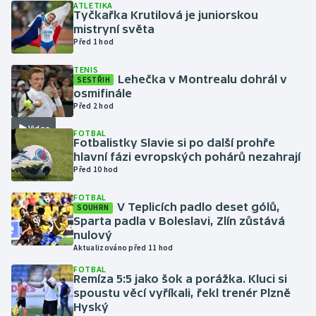
ATLETIKA
Tyčkařka Krutilová je juniorskou
mistryní světa
Gymnastika
Před 1 hod
Házená
TENIS
Lehečka v Montrealu dohrál v
SESTŘIH
osmifinále
Jezdectví
Před 2 hod
Video
Judo
FOTBAL
Fotbalistky Slavie si po další prohře
hlavní fázi evropských pohárů nezahrají
Krasobruslení
Před 10 hod
FOTBAL
Lezení
V Teplicích padlo deset gólů,
SOUHRN
Sparta padla v Boleslavi, Zlín zůstává
Lyže a snowboard
nulový
Aktualizováno před 11 hod
Moderní pětiboj
FOTBAL
Remíza 5:5 jako šok a porážka. Kluci si
spoustu věcí vyříkali, řekl trenér Plzně
Motorsport
Hyský