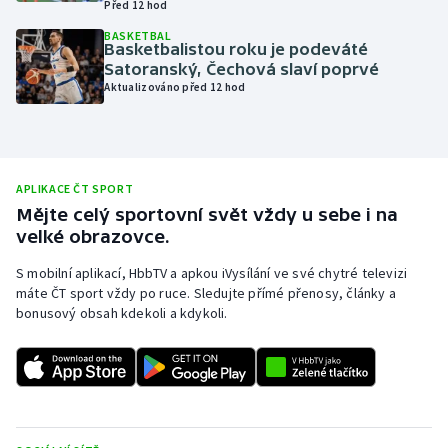
Před 12 hod
Olympijské hry
BASKETBAL
Basketbalistou roku je podeváté
Satoranský, Čechová slaví poprvé
Parasport
Aktualizováno před 12 hod
Plavání
Plážový volejbal
APLIKACE ČT SPORT
Mějte celý sportovní svět vždy u sebe i na
Ragby
velké obrazovce.
Rychlobruslení
S mobilní aplikací, HbbTV a apkou iVysílání ve své chytré televizi
máte ČT sport vždy po ruce. Sledujte přímé přenosy, články a
bonusový obsah kdekoli a kdykoli.
Rychlostní kanoistika
Short track
Sportovní střelba