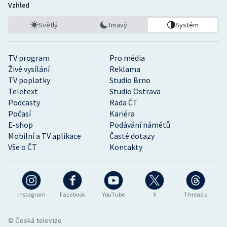
Vzhled
Světlý
Tmavý
Systém
TV program
Pro média
Živé vysílání
Reklama
TV poplatky
Studio Brno
Teletext
Studio Ostrava
Podcasty
Rada ČT
Počasí
Kariéra
E-shop
Podávání námětů
Mobilní a TV aplikace
Časté dotazy
Vše o ČT
Kontakty
Instagram
Facebook
YouTube
X
Threads
© Česká televize