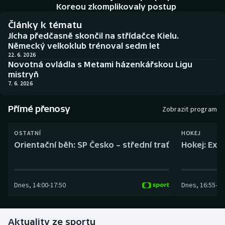
Baseball a softbal
Soutěže
Koreou zkomplikovaly postup
Články k tématu
Basketbal
Historické návraty
Jícha předčasně skončil na střídačce Kielu.
Německý velkoklub trénoval sedm let
Biatlon
Aplikace ČT sport
22. 6. 2026
Novotná ovládla s Metami házenkářskou Ligu
mistryň
Boby a skeleton
AZ kvíz
7. 6. 2026
Box
Přímé přenosy
Zobrazit program
Curling
OSTATNÍ
HOKEJ
Orientační běh: SP Česko – střední trať
Hokej: Exh
Dostihy
Florbal
Dnes
,
14:00
-
17:50
Dnes
,
16:55
-
19
Futsal
Aktuality ze sportu
Golf