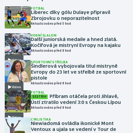
FOTBAL
Liberec díky gólu Dulaye připravil
Gymnastika
Zbrojovku o neporazitelnost
Aktualizováno před 5 hod
Házená
VODNÍ SLALOM
Další juniorská medaile a hned zlatá.
Jezdectví
Kočířová je mistryní Evropy na kajaku
Aktualizováno před 8 hod
Judo
Video
SPORTOVNÍ STŘELBA
Šindlerová vybojovala titul mistryně
Krasobruslení
Evropy do 23 let ve střelbě ze sportovní
pistole
Aktualizováno před 8 hod
Lezení
Video
FOTBAL
Příbram otáčela proti Jihlavě,
SESTŘIH
Lyže a snowboard
Ústí ztratilo vedení 3:0 s Českou Lípou
Aktualizováno před 8 hod
Moderní pětiboj
Video
CYKLISTIKA
Niewiadomá ovládla ikonické Mont
Motorsport
Ventoux a ujala se vedení v Tour de