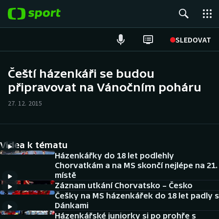
POPULÁRNÍ
SLEDOVAT
Fotbal
Čeští házenkáři se budou
připravovat na Vánočním poháru
Hokej
27. 12. 2015
Tenis
Atletika
Videa k tématu
Cyklistika
Házenkářky do 18 let podlehly
Chorvatkám a na MS skončí nejlépe na 21.
místě
DALŠÍ SPORTY
Záznam utkání Chorvatsko – Česko
Češky na MS házenkářek do 18 let padly s
Americký fotbal
NEPŘEHLÉDNĚTE
Dánkami
Házenkářské juniorky si po prohře s