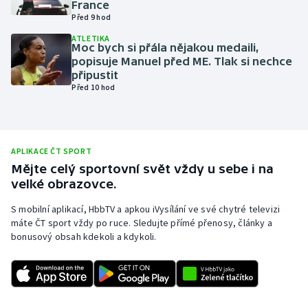
France
Před 9 hod
Olympijské hry
ATLETIKA
Moc bych si přála nějakou medaili,
Parasport
popisuje Manuel před ME. Tlak si nechce
připustit
Plavání
Před 10 hod
Plážový volejbal
Ragby
APLIKACE ČT SPORT
Mějte celý sportovní svět vždy u sebe i na
velké obrazovce.
Rychlobruslení
S mobilní aplikací, HbbTV a apkou iVysílání ve své chytré televizi
Rychlostní kanoistika
máte ČT sport vždy po ruce. Sledujte přímé přenosy, články a
bonusový obsah kdekoli a kdykoli.
Short track
Sportovní střelba