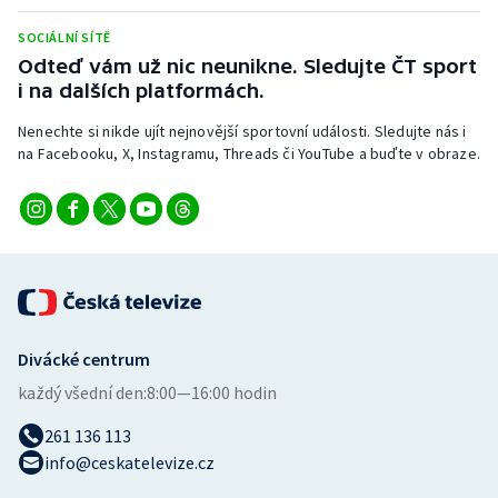
Stolní tenis
SOCIÁLNÍ SÍTĚ
Odteď vám už nic neunikne. Sledujte ČT sport
Triatlon
i na dalších platformách.
Veslování
Nenechte si nikde ujít nejnovější sportovní události. Sledujte nás i
na Facebooku, X, Instagramu, Threads či YouTube a buďte v obraze.
Vodní slalom
Volejbal
Ostatní
Divácké centrum
každý všední den:
8:00—16:00 hodin
261 136 113
info@ceskatelevize.cz