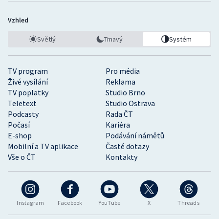
Vzhled
Světlý
Tmavý
Systém
TV program
Pro média
Živé vysílání
Reklama
TV poplatky
Studio Brno
Teletext
Studio Ostrava
Podcasty
Rada ČT
Počasí
Kariéra
E-shop
Podávání námětů
Mobilní a TV aplikace
Časté dotazy
Vše o ČT
Kontakty
Instagram
Facebook
YouTube
X
Threads