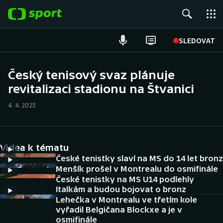
POPULÁRNÍ
SLEDOVAT
Fotbal
Český tenisový svaz plánuje
revitalizaci stadionu na Štvanici
Hokej
4. 4. 2025
Tenis
Atletika
Videa k tématu
Cyklistika
České tenistky slaví na MS do 14 let bronz
Menšík prošel v Montrealu do osmifinále
České tenistky na MS U14 podlehly
DALŠÍ SPORTY
Italkám a budou bojovat o bronz
Lehečka v Montrealu ve třetím kole
Americký fotbal
NEPŘEHLÉDNĚTE
vyřadil Belgičana Blockxe a je v
osmifinále