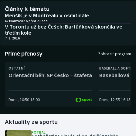
Baseball a softbal
Soutěže
Články k tématu
Menšík je v Montrealu v osmifinále
Basketbal
Historické návraty
Aktualizováno před 23 hod
V Torontu už bez Češek: Bartůňková skončila ve
třetím kole
Biatlon
Aplikace ČT sport
7. 8. 2026
Boby a skeleton
AZ kvíz
Přímé přenosy
Zobrazit program
Box
OSTATNÍ
BASEBALL A SOFTBA
Orientační běh: SP Česko – štafeta
Baseballová ex
Curling
Dostihy
Dnes
,
10:50
-
15:00
Dnes
,
12:55
-
16:15
Florbal
Futsal
Aktuality ze sportu
FOTBAL
Golf