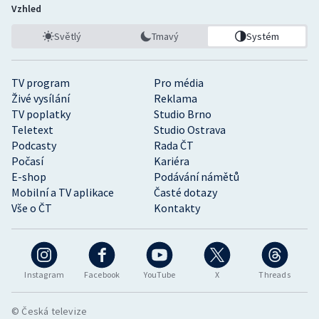
Vzhled
Světlý
Tmavý
Systém
TV program
Pro média
Živé vysílání
Reklama
TV poplatky
Studio Brno
Teletext
Studio Ostrava
Podcasty
Rada ČT
Počasí
Kariéra
E-shop
Podávání námětů
Mobilní a TV aplikace
Časté dotazy
Vše o ČT
Kontakty
Instagram
Facebook
YouTube
X
Threads
© Česká televize