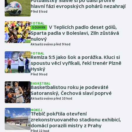
Fotbalistky Slavie si po další prohře
hlavní fázi evropských pohárů nezahrají
Před 8 hod
Gymnastika
FOTBAL
V Teplicích padlo deset gólů,
Házená
SOUHRN
Sparta padla v Boleslavi, Zlín zůstává
nulový
Jezdectví
Aktualizováno před 9 hod
FOTBAL
Judo
Remíza 5:5 jako šok a porážka. Kluci si
spoustu věcí vyříkali, řekl trenér Plzně
Hyský
Krasobruslení
Před 9 hod
BASKETBAL
Lezení
Basketbalistou roku je podeváté
Satoranský, Čechová slaví poprvé
Lyže a snowboard
Aktualizováno před 10 hod
HOKEJ
Moderní pětiboj
Třebíč pokřtila otevření
zrekonstruovaného stadionu exhibicí,
domácí porazili mistry z Prahy
Motorsport
Před 12 hod