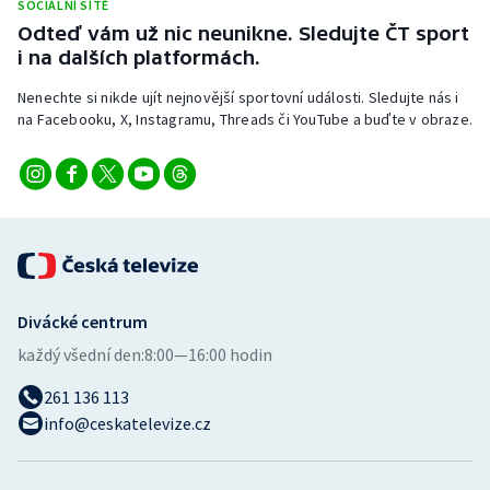
SOCIÁLNÍ SÍTĚ
Stolní tenis
Odteď vám už nic neunikne. Sledujte ČT sport
i na dalších platformách.
Triatlon
Nenechte si nikde ujít nejnovější sportovní události. Sledujte nás i
Veslování
na Facebooku, X, Instagramu, Threads či YouTube a buďte v obraze.
Vodní slalom
Volejbal
Ostatní
Divácké centrum
každý všední den:
8:00—16:00 hodin
261 136 113
info@ceskatelevize.cz