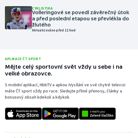
CYKLISTIKA
Olympijské hry
Volleringové se povedl závěrečný útok
a před poslední etapou se převlékla do
Parasport
žlutého
Aktualizováno před 12 hod
Plavání
Plážový volejbal
APLIKACE ČT SPORT
Mějte celý sportovní svět vždy u sebe i na
Ragby
velké obrazovce.
Rychlobruslení
S mobilní aplikací, HbbTV a apkou iVysílání ve své chytré televizi
máte ČT sport vždy po ruce. Sledujte přímé přenosy, články a
bonusový obsah kdekoli a kdykoli.
Rychlostní kanoistika
Short track
Sportovní střelba