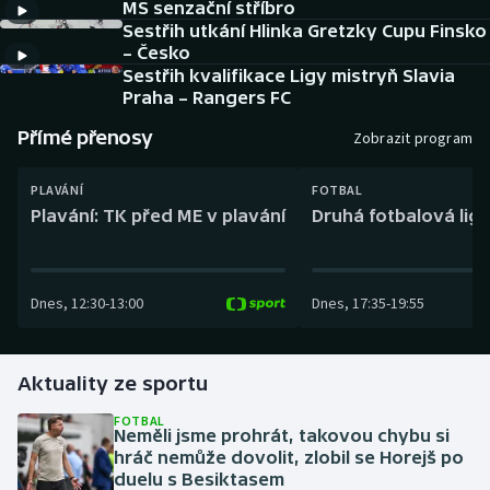
MS senzační stříbro
Baseball a softbal
Soutěže
Sestřih utkání Hlinka Gretzky Cupu Finsko
– Česko
Basketbal
Historické návraty
Sestřih kvalifikace Ligy mistryň Slavia
Praha – Rangers FC
Biatlon
Aplikace ČT sport
Přímé přenosy
Zobrazit program
Boby a skeleton
AZ kvíz
PLAVÁNÍ
FOTBAL
Plavání: TK před ME v plavání
Druhá fotbalová liga
Box
Curling
Dnes
,
12:30
-
13:00
Dnes
,
17:35
-
19:55
Dostihy
Aktuality ze sportu
Florbal
FOTBAL
Futsal
Neměli jsme prohrát, takovou chybu si
hráč nemůže dovolit, zlobil se Horejš po
duelu s Besiktasem
Golf