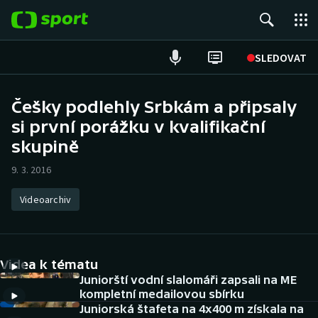
POPULÁRNÍ
SLEDOVAT
Fotbal
Češky podlehly Srbkám a připsaly
si první porážku v kvalifikační
Hokej
skupině
Tenis
9. 3. 2016
Atletika
Videoarchiv
Cyklistika
DALŠÍ SPORTY
Videa k tématu
Juniorští vodní slalomáři zapsali na ME
Americký fotbal
NEPŘEHLÉDNĚTE
kompletní medailovou sbírku
Juniorská štafeta na 4x400 m získala na