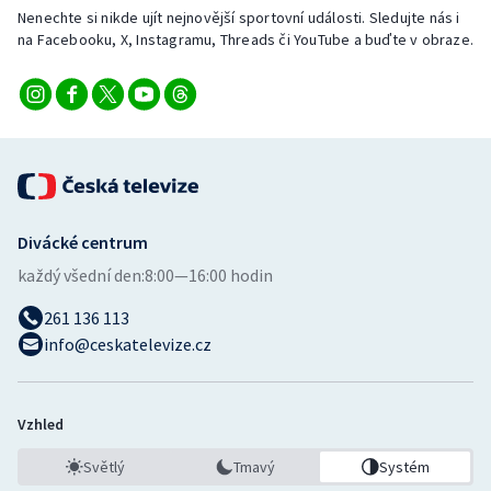
Stolní tenis
Nenechte si nikde ujít nejnovější sportovní události. Sledujte nás i
na Facebooku, X, Instagramu, Threads či YouTube a buďte v obraze.
Triatlon
Veslování
Vodní slalom
Volejbal
Divácké centrum
každý všední den:
8:00—16:00 hodin
Ostatní
261 136 113
info@ceskatelevize.cz
Vzhled
Světlý
Tmavý
Systém