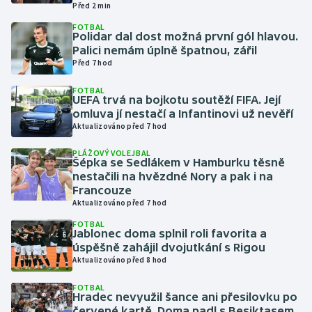
Před 2 min
FOTBAL
Gymnastika
Polidar dal dost možná první gól hlavou.
Palici nemám úplně špatnou, zářil
Před 7 hod
Házená
FOTBAL
Jezdectví
UEFA trvá na bojkotu soutěží FIFA. Její
omluva jí nestačí a Infantinovi už nevěří
Aktualizováno před 7 hod
Judo
PLÁŽOVÝ VOLEJBAL
Šépka se Sedlákem v Hamburku těsně
Krasobruslení
nestačili na hvězdné Nory a pak i na
Francouze
Lezení
Aktualizováno před 7 hod
FOTBAL
Lyže a snowboard
Jablonec doma splnil roli favorita a
úspěšně zahájil dvojutkání s Rigou
Aktualizováno před 8 hod
Moderní pětiboj
FOTBAL
Hradec nevyužil šance ani přesilovku po
Motorsport
červené kartě. Doma padl s Besiktasem