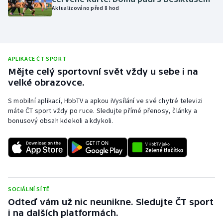
Aktualizováno před 8 hod
Olympijské hry
Parasport
APLIKACE ČT SPORT
Plavání
Mějte celý sportovní svět vždy u sebe i na
velké obrazovce.
Plážový volejbal
S mobilní aplikací, HbbTV a apkou iVysílání ve své chytré televizi
Ragby
máte ČT sport vždy po ruce. Sledujte přímé přenosy, články a
bonusový obsah kdekoli a kdykoli.
Rychlobruslení
Rychlostní kanoistika
Short track
SOCIÁLNÍ SÍTĚ
Odteď vám už nic neunikne. Sledujte ČT sport
Sportovní střelba
i na dalších platformách.