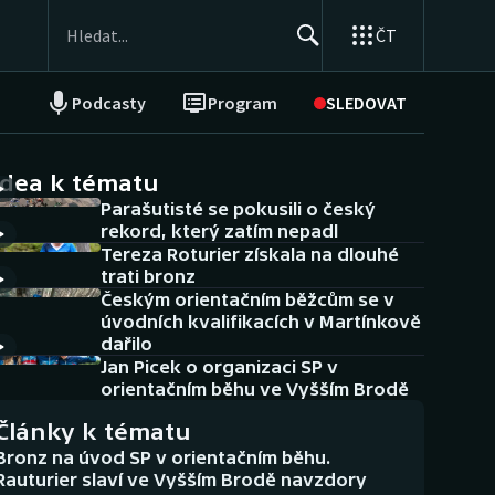
ČT
Podcasty
Program
SLEDOVAT
NEPŘEHLÉDNĚTE
Soutěže
idea k tématu
Parašutisté se pokusili o český
Historické návraty
rekord, který zatím nepadl
Tereza Roturier získala na dlouhé
Aplikace ČT sport
trati bronz
Českým orientačním běžcům se v
AZ kvíz
úvodních kvalifikacích v Martínkově
dařilo
Jan Picek o organizaci SP v
orientačním běhu ve Vyšším Brodě
Články k tématu
Bronz na úvod SP v orientačním běhu.
Rauturier slaví ve Vyšším Brodě navzdory