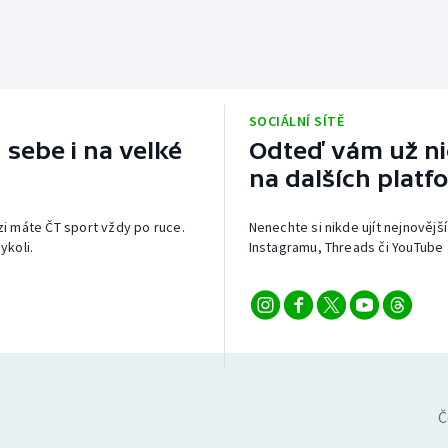
SOCIÁLNÍ SÍTĚ
 sebe i na velké
Odteď vám už nic
na dalších platf
izi máte ČT sport vždy po ruce.
Nenechte si nikde ujít nejnovější
ykoli.
Instagramu, Threads či YouTube 
Č