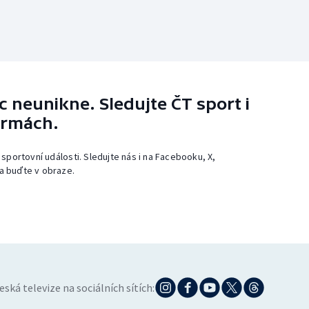
 neunikne. Sledujte ČT sport i
ormách.
 sportovní události. Sledujte nás i na Facebooku, X,
a buďte v obraze.
eská televize na sociálních sítích: