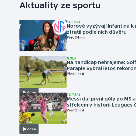
Aktuality ze sportu
FOTBAL
Norové vyzývají Infantina k 
ztratil podle nich důvěru
Před 34 min
GOLF
Na handicap nehrajeme: Golf
Paraple vybral letos rekordn
Před 1 hod
Video
FOTBAL
Messi dal první góly po MS a
střelcem v historii Leagues
Před 2 hod
Video