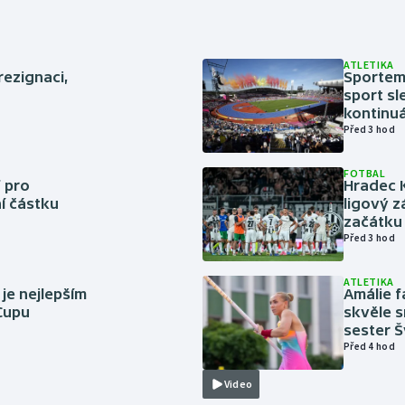
ATLETIKA
rezignaci,
Sportem 
sport sl
kontinuá
Před 3 hod
FOTBAL
 pro
Hradec 
í částku
ligový z
začátku 
Před 3 hod
ATLETIKA
 je nejlepším
Amálie 
 Cupu
skvěle s
sester 
Před 4 hod
Video