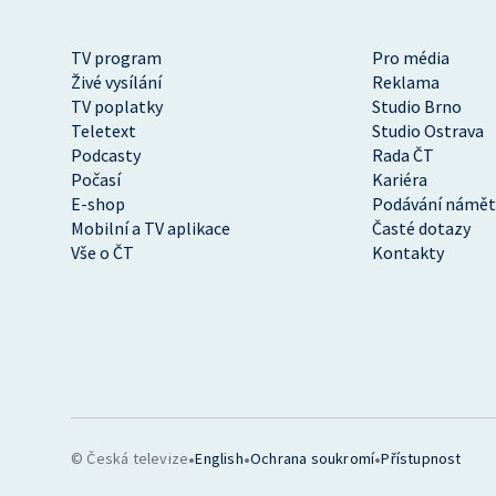
TV program
Pro média
Živé vysílání
Reklama
TV poplatky
Studio Brno
Teletext
Studio Ostrava
Podcasty
Rada ČT
Počasí
Kariéra
E-shop
Podávání námět
Mobilní a TV aplikace
Časté dotazy
Vše o ČT
Kontakty
•
•
•
© Česká televize
English
Ochrana soukromí
Přístupnost