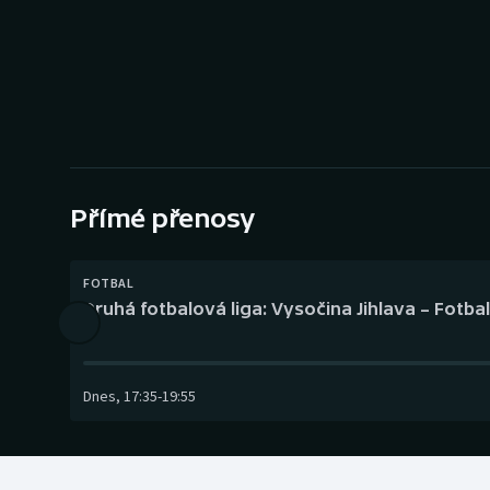
Curling
Dostihy
Florbal
Futsal
Přímé přenosy
Golf
Gymnastika
FOTBAL
Druhá fotbalová liga: Vysočina Jihlava – Fotba
Dnes
,
17:35
-
19:55