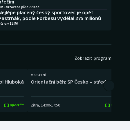
křečím
Aktualizováno před 22 hod
Nejlépe placený český sportovec je opět
Pastrňák, podle Forbesu vydělal 275 milionů
čera v 11:56
Zobrazit program
OSTATNÍ
H
kol Hluboká
Orientační běh: SP Česko – střední trať
H
Zítra
,
14:00
-
17:50
Z