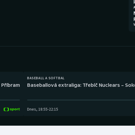
Moderní pětiboj
Triatlon
Motorsport
Veslování
V
Olympijské hry
Vodní slalom
Parasport
Volejbal
Plavání
Ostatní
Plážový volejbal
BASEBALL A SOFTBAL
l Příbram
Baseballová extraliga: Třebíč Nuclears – So
Dnes
,
18:55
-
22:15