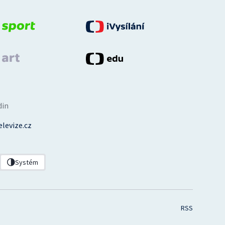
din
levize.cz
Systém
RSS