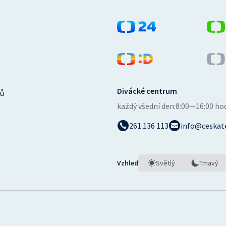
Divácké centrum
ů
každý všední den:
8:00—16:00 ho
261 136 113
info@ceskate
Vzhled
Světlý
Tmavý