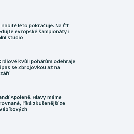
nabité léto pokračuje. Na ČT
edujte evropské šampionáty i
lní studio
Králové kvůli pohárům odehraje
ápas se Zbrojovkou až na
září
fandí Apoleně. Hlavy máme
rovnané, říká zkušenější ze
Švábíkových