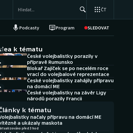
ČT
Podcasty
Program
SLEDOVAT
NEPŘEHLÉDNĚTE
Soutěže
idea k tématu
České volejbalistky porazily v
Historické návraty
přípravě Rumunsko
Blokař Zajíček se po necelém roce
Aplikace ČT sport
vrací do volejbalové reprezentace
České volejbalistky zahájily přípravu
AZ kvíz
na domácí ME
České volejbalistky na závěr Ligy
národů porazily Francii
Články k tématu
Volejbalistky načaly přípravu na domácí ME
vítězně a ukázaly maskota
Aktualizováno před 3 hod