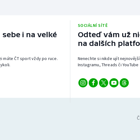
SOCIÁLNÍ SÍTĚ
 sebe i na velké
Odteď vám už nic
na dalších platf
izi máte ČT sport vždy po ruce.
Nenechte si nikde ujít nejnovější
ykoli.
Instagramu, Threads či YouTube 
Č