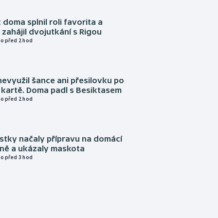
 doma splnil roli favorita a
zahájil dvojutkání s Rigou
o před 2 hod
evyužil šance ani přesilovku po
 kartě. Doma padl s Besiktasem
o před 2 hod
istky načaly přípravu na domácí
zně a ukázaly maskota
o před 3 hod