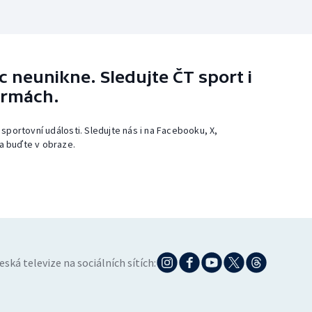
 neunikne. Sledujte ČT sport i
ormách.
 sportovní události. Sledujte nás i na Facebooku, X,
a buďte v obraze.
eská televize na sociálních sítích: