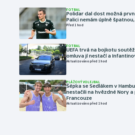
FOTBAL
Polidar dal dost možná první
Palici nemám úplně špatnou, 
Před 1 hod
FOTBAL
UEFA trvá na bojkotu soutěží 
omluva jí nestačí a Infantino
Aktualizováno před 1 hod
PLÁŽOVÝ VOLEJBAL
Šépka se Sedlákem v Hambu
nestačili na hvězdné Nory a 
Francouze
Aktualizováno před 1 hod