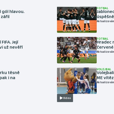
FOTBAL
 gól hlavou.
Jablonec
zářil
úspěšně 
Aktualizován
FOTBAL
FIFA. Její
Hradec n
vi už nevěří
červené
Aktualizován
VOLEJBAL
rku těsně
Volejbal
pak i na
ME vítě
Aktualizován
Video