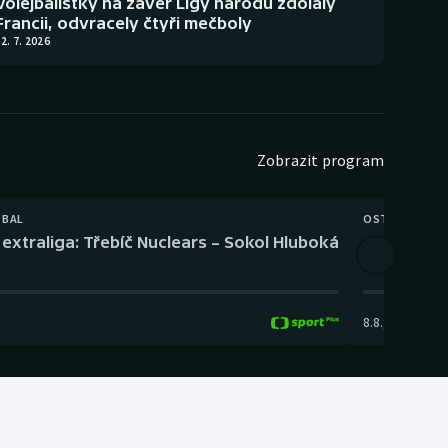
Volejbalistky na závěr Ligy národů zdolaly
Francii, odvracely čtyři mečboly
2. 7. 2026
Zobrazit program
TBAL
OSTATNÍ
extraliga: Třebíč Nuclears – Sokol Hluboká
Orientační
8.8.
,
14:00
-
17: