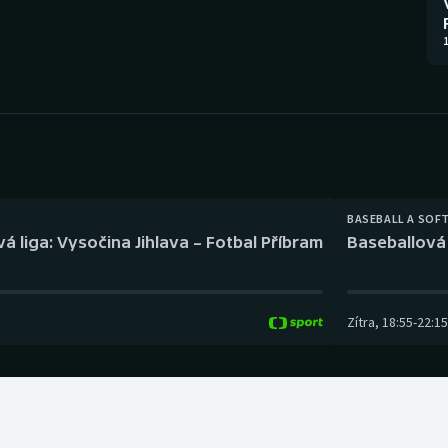
Moderní pětiboj
Triatlon
1
Motorsport
Veslování
Olympijské hry
Vodní slalom
Parasport
Volejbal
Plavání
Ostatní
BASEBALL A SOF
á liga: Vysočina Jihlava – Fotbal Příbram
Baseballová 
Plážový volejbal
Zítra
,
18:55
-
22:15