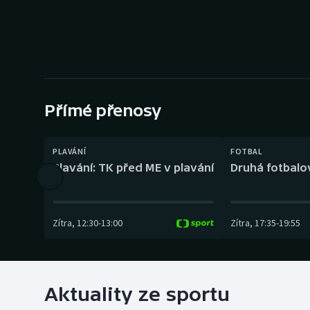
Curling
Dostihy
Florbal
Futsal
Přímé přenosy
Golf
PLAVÁNÍ
FOTBAL
Plavání: TK před ME v plavání
Druhá fotbalov
Gymnastika
Zítra
,
12:30
-
13:00
Zítra
,
17:35
-
19:55
Aktuality ze sportu