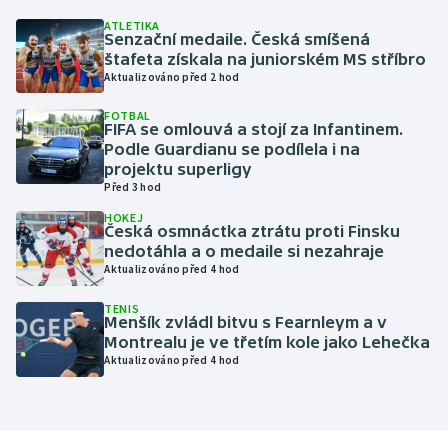
ATLETIKA
Senzační medaile. Česká smíšená
Gymnastika
štafeta získala na juniorském MS stříbro
Aktualizováno před 2 hod
Házená
FOTBAL
FIFA se omlouvá a stojí za Infantinem.
Jezdectví
Podle Guardianu se podílela i na
projektu superligy
Judo
Před 3 hod
HOKEJ
Česká osmnáctka ztrátu proti Finsku
Krasobruslení
nedotáhla a o medaile si nezahraje
Aktualizováno před 4 hod
Lezení
TENIS
Menšík zvládl bitvu s Fearnleym a v
Lyže a snowboard
Montrealu je ve třetím kole jako Lehečka
Aktualizováno před 4 hod
Moderní pětiboj
Motorsport