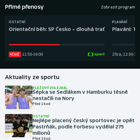
Baseball a softbal
Soutěže
Přímé přenosy
Zobrazit program
Basketbal
Historické návraty
OSTATNÍ
PLAVÁNÍ
Orientační běh: SP Česko – dlouhá trať
Plavání: TK
Biatlon
Aplikace ČT sport
Boby a skeleton
AZ kvíz
11:50
-
16:00
Zítra
,
12:30
-
13:
ŽIVĚ
Box
Aktuality ze sportu
Curling
PLÁŽOVÝ VOLEJBAL
Šépka se Sedlákem v Hamburku těsně
Dostihy
nestačili na Nory
Před 1 hod
Florbal
OSTATNÍ
Nejlépe placený český sportovec je opět
Futsal
Pastrňák, podle Forbesu vydělal 275
milionů
Před 2 hod
Golf