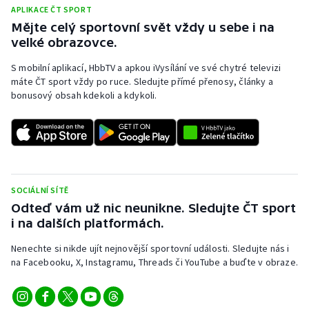
APLIKACE ČT SPORT
Olympijské hry
Mějte celý sportovní svět vždy u sebe i na
velké obrazovce.
Parasport
S mobilní aplikací, HbbTV a apkou iVysílání ve své chytré televizi
máte ČT sport vždy po ruce. Sledujte přímé přenosy, články a
Plavání
bonusový obsah kdekoli a kdykoli.
Plážový volejbal
Ragby
Rychlobruslení
SOCIÁLNÍ SÍTĚ
Odteď vám už nic neunikne. Sledujte ČT sport
Rychlostní kanoistika
i na dalších platformách.
Nenechte si nikde ujít nejnovější sportovní události. Sledujte nás i
Short track
na Facebooku, X, Instagramu, Threads či YouTube a buďte v obraze.
Sportovní střelba