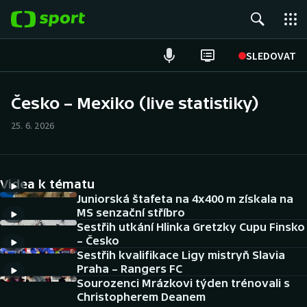
POPULÁRNÍ
SLEDOVAT
Fotbal
Česko – Mexiko (live statistiky)
Hokej
25. 6. 2026
Tenis
Videa k tématu
Atletika
Juniorská štafeta na 4x400 m získala na
MS senzační stříbro
Cyklistika
Sestřih utkání Hlinka Gretzky Cupu Finsko
– Česko
DALŠÍ SPORTY
Sestřih kvalifikace Ligy mistryň Slavia
Praha – Rangers FC
Americký fotbal
Sourozenci Mrázkovi týden trénovali s
NEPŘEHLÉDNĚTE
Christopherem Deanem