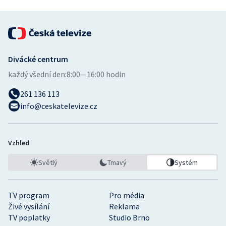
Stolní tenis
Triatlon
Veslování
Divácké centrum
každý všední den:
8:00—16:00 hodin
Vodní slalom
261 136 113
Volejbal
info@ceskatelevize.cz
Ostatní
Vzhled
Světlý
Tmavý
Systém
TV program
Pro média
Živé vysílání
Reklama
TV poplatky
Studio Brno