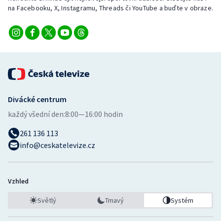
Stolní tenis
na Facebooku, X, Instagramu, Threads či YouTube a buďte v obraze.
Triatlon
Veslování
Vodní slalom
Divácké centrum
Volejbal
každý všední den:
8:00—16:00 hodin
Ostatní
261 136 113
info@ceskatelevize.cz
Vzhled
Světlý
Tmavý
Systém