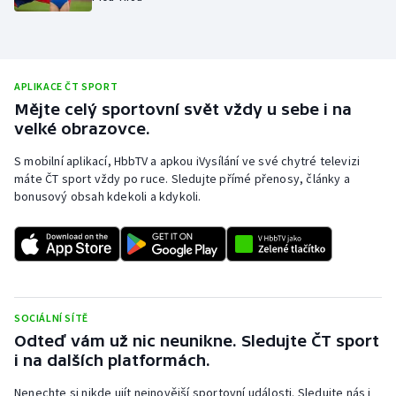
Olympijské hry
Parasport
APLIKACE ČT SPORT
Mějte celý sportovní svět vždy u sebe i na
Plavání
velké obrazovce.
Plážový volejbal
S mobilní aplikací, HbbTV a apkou iVysílání ve své chytré televizi
máte ČT sport vždy po ruce. Sledujte přímé přenosy, články a
Ragby
bonusový obsah kdekoli a kdykoli.
Rychlobruslení
Rychlostní kanoistika
SOCIÁLNÍ SÍTĚ
Short track
Odteď vám už nic neunikne. Sledujte ČT sport
i na dalších platformách.
Sportovní střelba
Nenechte si nikde ujít nejnovější sportovní události. Sledujte nás i