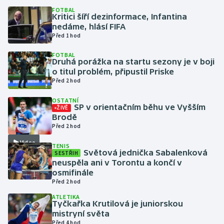
FOTBAL
Kritici šíří dezinformace, Infantina
Gymnastika
nedáme, hlásí FIFA
Před 1 hod
Házená
FOTBAL
Druhá porážka na startu sezony je v boji
Jezdectví
o titul problém, připustil Priske
Před 2 hod
Judo
OSTATNÍ
SP v orientačním běhu ve Vyšším
ŽIVĚ
Brodě
Krasobruslení
Před 2 hod
Lezení
Video
TENIS
Světová jednička Sabalenková
SESTŘIH
neuspěla ani v Torontu a končí v
Lyže a snowboard
osmifinále
Před 2 hod
Moderní pětiboj
ATLETIKA
Tyčkařka Krutilová je juniorskou
mistryní světa
Motorsport
Před 4 hod