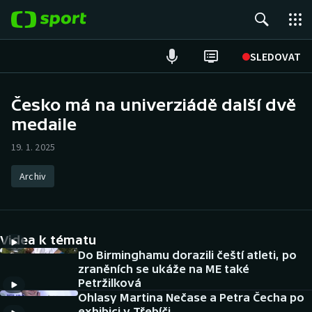
POPULÁRNÍ
SLEDOVAT
Fotbal
Česko má na univerziádě další dvě
medaile
Hokej
19. 1. 2025
Tenis
Archiv
Atletika
Cyklistika
Videa k tématu
DALŠÍ SPORTY
Do Birminghamu dorazili čeští atleti, po
zraněních se ukáže na ME také
Petržilková
Americký fotbal
NEPŘEHLÉDNĚTE
Ohlasy Martina Nečase a Petra Čecha po
exhibici v Třebíči