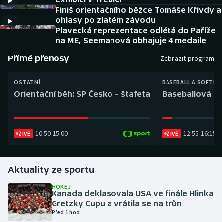
Baseball a softbal
Soutěže
Finiš orientačního běžce Tomáše Křivdy a
ohlasy po zlatém závodu
Basketbal
Historické návraty
Plavecká reprezentace odlétá do Paříže
na ME, Seemanová obhajuje 4 medaile
Biatlon
Aplikace ČT sport
Přímé přenosy
Zobrazit program
Boby a skeleton
AZ kvíz
OSTATNÍ
BASEBALL A SOFTBA
Orientační běh: SP Česko – štafeta
Baseballová ex
Box
Curling
10:50
-
15:00
12:55
-
16:15
ŽIVĚ
ŽIVĚ
Dostihy
Aktuality ze sportu
Florbal
HOKEJ
Kanada deklasovala USA ve finále Hlinka
Futsal
Gretzky Cupu a vrátila se na trůn
Před 1 hod
Golf