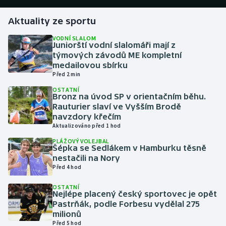
Aktuality ze sportu
Gymnastika
VODNÍ SLALOM
Juniorští vodní slalomáři mají z
Házená
týmových závodů ME kompletní
medailovou sbírku
Jezdectví
Před 2 min
OSTATNÍ
Judo
Bronz na úvod SP v orientačním běhu.
Rauturier slaví ve Vyšším Brodě
navzdory křečím
Krasobruslení
Aktualizováno před 1 hod
PLÁŽOVÝ VOLEJBAL
Lezení
Šépka se Sedlákem v Hamburku těsně
nestačili na Nory
Lyže a snowboard
Před 4 hod
OSTATNÍ
Moderní pětiboj
Nejlépe placený český sportovec je opět
Pastrňák, podle Forbesu vydělal 275
milionů
Motorsport
Před 5 hod