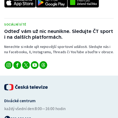
Stolní tenis
Triatlon
SOCIÁLNÍ SÍTĚ
Veslování
Odteď vám už nic neunikne. Sledujte ČT sport
i na dalších platformách.
Vodní slalom
Nenechte si nikde ujít nejnovější sportovní události. Sledujte nás i
na Facebooku, X, Instagramu, Threads či YouTube a buďte v obraze.
Volejbal
Ostatní
Divácké centrum
každý všední den:
8:00—16:00 hodin