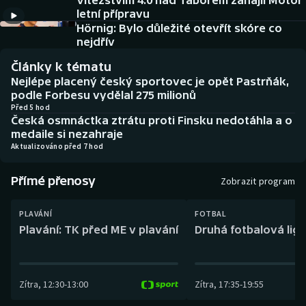
Vítězstvím 4:0 nad Táborem zahájil Motor
Baseball a softbal
Soutěže
letní přípravu
Hörnig: Bylo důležité otevřít skóre co
Basketbal
Historické návraty
nejdřív
Články k tématu
Biatlon
Aplikace ČT sport
Nejlépe placený český sportovec je opět Pastrňák,
podle Forbesu vydělal 275 milionů
Boby a skeleton
AZ kvíz
Před 5 hod
Česká osmnáctka ztrátu proti Finsku nedotáhla a o
medaile si nezahraje
Box
Aktualizováno před 7 hod
Curling
Přímé přenosy
Zobrazit program
Dostihy
PLAVÁNÍ
FOTBAL
Plavání: TK před ME v plavání
Druhá fotbalová liga
Florbal
Futsal
Zítra
,
12:30
-
13:00
Zítra
,
17:35
-
19:55
Golf