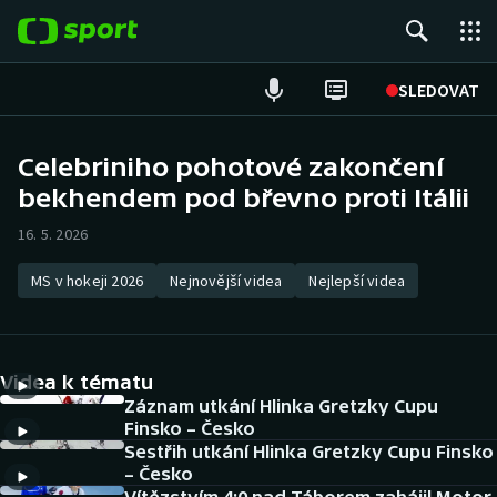
POPULÁRNÍ
SLEDOVAT
Fotbal
Celebriniho pohotové zakončení
bekhendem pod břevno proti Itálii
Hokej
16. 5. 2026
Tenis
MS v hokeji 2026
Nejnovější videa
Nejlepší videa
Atletika
Cyklistika
Videa k tématu
DALŠÍ SPORTY
Záznam utkání Hlinka Gretzky Cupu
Finsko – Česko
Sestřih utkání Hlinka Gretzky Cupu Finsko
Americký fotbal
NEPŘEHLÉDNĚTE
– Česko