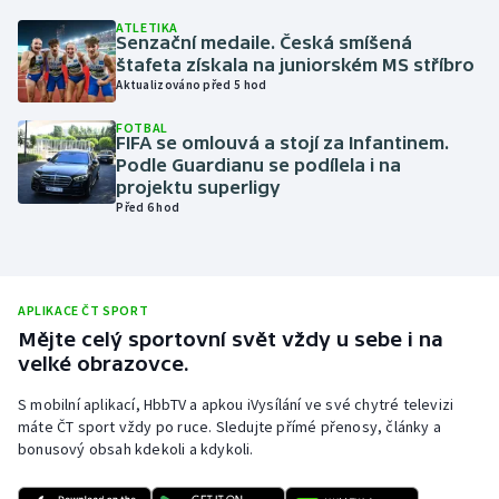
ATLETIKA
Olympijské hry
Senzační medaile. Česká smíšená
štafeta získala na juniorském MS stříbro
Parasport
Aktualizováno před 5 hod
FOTBAL
Plavání
FIFA se omlouvá a stojí za Infantinem.
Podle Guardianu se podílela i na
projektu superligy
Plážový volejbal
Před 6 hod
Ragby
Rychlobruslení
APLIKACE ČT SPORT
Mějte celý sportovní svět vždy u sebe i na
Rychlostní kanoistika
velké obrazovce.
S mobilní aplikací, HbbTV a apkou iVysílání ve své chytré televizi
Short track
máte ČT sport vždy po ruce. Sledujte přímé přenosy, články a
bonusový obsah kdekoli a kdykoli.
Sportovní střelba