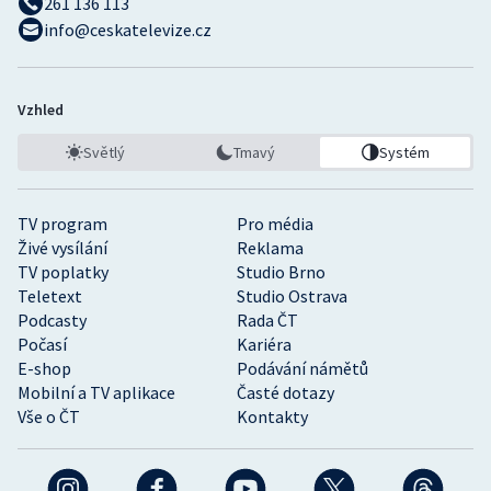
261 136 113
info@ceskatelevize.cz
Vzhled
Světlý
Tmavý
Systém
TV program
Pro média
Živé vysílání
Reklama
TV poplatky
Studio Brno
Teletext
Studio Ostrava
Podcasty
Rada ČT
Počasí
Kariéra
E-shop
Podávání námětů
Mobilní a TV aplikace
Časté dotazy
Vše o ČT
Kontakty