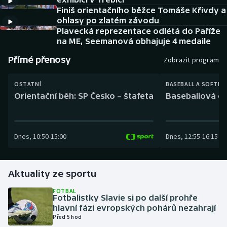
Baseball a softbal
Soutěže
Finiš orientačního běžce Tomáše Křivdy a
ohlasy po zlatém závodu
Basketbal
Historické návraty
Plavecká reprezentace odlétá do Paříže
na ME, Seemanová obhajuje 4 medaile
Biatlon
Aplikace ČT sport
Přímé přenosy
Zobrazit program
Boby a skeleton
AZ kvíz
OSTATNÍ
BASEBALL A SOFTBA
Orientační běh: SP Česko – štafeta
Baseballová ex
Box
Curling
Dnes
,
10:50
-
15:00
Dnes
,
12:55
-
16:15
Dostihy
Aktuality ze sportu
Florbal
FOTBAL
Fotbalistky Slavie si po další prohře
Futsal
hlavní fázi evropských pohárů nezahrají
Před 5 hod
Golf