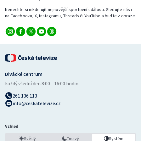
Stolní tenis
Nenechte si nikde ujít nejnovější sportovní události. Sledujte nás i
na Facebooku, X, Instagramu, Threads či YouTube a buďte v obraze.
Triatlon
Veslování
Vodní slalom
Volejbal
Divácké centrum
Ostatní
každý všední den:
8:00—16:00 hodin
261 136 113
info@ceskatelevize.cz
Vzhled
Světlý
Tmavý
Systém