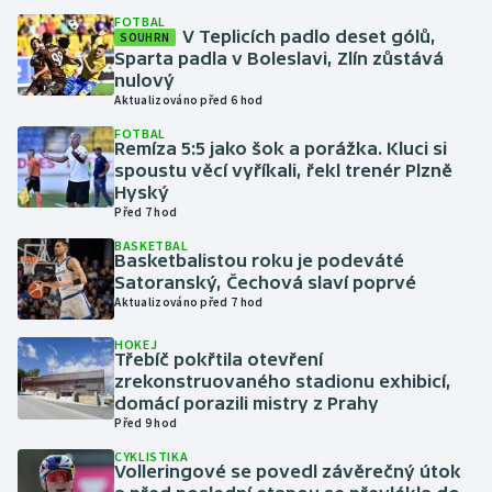
FOTBAL
V Teplicích padlo deset gólů,
SOUHRN
Gymnastika
Sparta padla v Boleslavi, Zlín zůstává
nulový
Aktualizováno před 6 hod
Házená
FOTBAL
Remíza 5:5 jako šok a porážka. Kluci si
Jezdectví
spoustu věcí vyříkali, řekl trenér Plzně
Hyský
Judo
Před 7 hod
BASKETBAL
Basketbalistou roku je podeváté
Krasobruslení
Satoranský, Čechová slaví poprvé
Aktualizováno před 7 hod
Lezení
HOKEJ
Třebíč pokřtila otevření
Lyže a snowboard
zrekonstruovaného stadionu exhibicí,
domácí porazili mistry z Prahy
Moderní pětiboj
Před 9 hod
CYKLISTIKA
Motorsport
Volleringové se povedl závěrečný útok