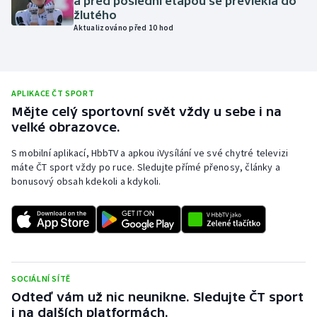
a před poslední etapou se převlékla do
žlutého
Olympijské hry
Aktualizováno před 10 hod
Parasport
Plavání
APLIKACE ČT SPORT
Mějte celý sportovní svět vždy u sebe i na
Plážový volejbal
velké obrazovce.
S mobilní aplikací, HbbTV a apkou iVysílání ve své chytré televizi
Ragby
máte ČT sport vždy po ruce. Sledujte přímé přenosy, články a
bonusový obsah kdekoli a kdykoli.
Rychlobruslení
Rychlostní kanoistika
Short track
SOCIÁLNÍ SÍTĚ
Sportovní střelba
Odteď vám už nic neunikne. Sledujte ČT sport
i na dalších platformách.