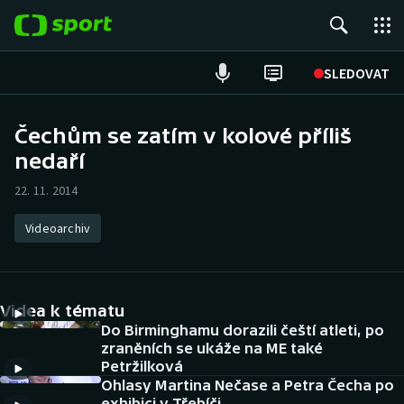
POPULÁRNÍ
SLEDOVAT
Fotbal
Čechům se zatím v kolové příliš
nedaří
Hokej
22. 11. 2014
Tenis
Videoarchiv
Atletika
Cyklistika
Videa k tématu
DALŠÍ SPORTY
Do Birminghamu dorazili čeští atleti, po
zraněních se ukáže na ME také
Petržilková
Americký fotbal
NEPŘEHLÉDNĚTE
Ohlasy Martina Nečase a Petra Čecha po
exhibici v Třebíči