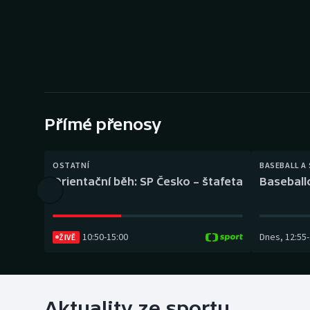
Curling
Dostihy
Florbal
Futsal
Přímé přenosy
Golf
OSTATNÍ
BASEBALL A
Gymnastika
Orientační běh: SP Česko – štafeta
Baseball
10:50
-
15:00
Dnes
,
12:55
-
ŽIVĚ
Aktuality ze sportu