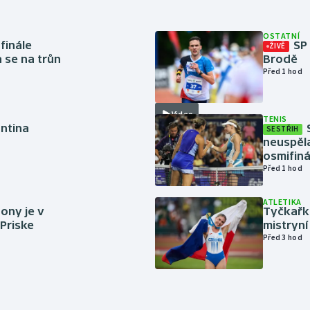
OSTATNÍ
finále
SP
ŽIVĚ
a se na trůn
Brodě
Před 1 hod
Video
TENIS
antina
SESTŘIH
neuspěla
osmifiná
Před 1 hod
ATLETIKA
ony je v
Tyčkařka
 Priske
mistryní
Před 3 hod