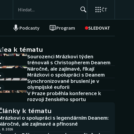
ČT
Podcasty
Program
SLEDOVAT
NEPŘEHLÉDNĚTE
Soutěže
idea k tématu
Sourozenci Mrázkovi týden
Historické návraty
trénovali s Christopherem Deanem
Náročné, ale zajímavé, říkají
Aplikace ČT sport
Mrázkovi o spolupráci s Deanem
Synchronizované bruslení je v
AZ kvíz
olympijské euforii
V Praze proběhla konference k
rozvoji ženského sportu
Články k tématu
Mrázkovi o spolupráci s legendárním Deanem:
Náročné, ale zajímavé a přínosné
. 8. 2026