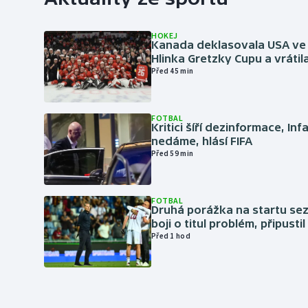
HOKEJ
Kanada deklasovala USA ve 
Hlinka Gretzky Cupu a vrátil
Před 45 min
FOTBAL
Kritici šíří dezinformace, Inf
nedáme, hlásí FIFA
Před 59 min
FOTBAL
Druhá porážka na startu sez
boji o titul problém, připustil
Před 1 hod