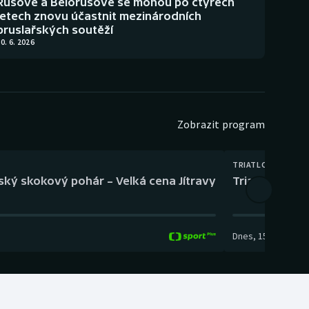
Rusové a Bělorusové se mohou po čtyřech
letech znovu účastnit mezinárodních
bruslařských soutěží
0. 6. 2026
Zobrazit program
TRIATLON
eský skokový pohár – Velká cena Jítravy
Triatlon: XTER
Dnes
,
15:00
-
16:10