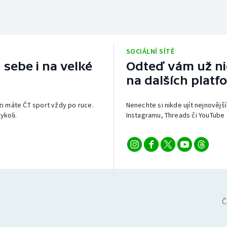
SOCIÁLNÍ SÍTĚ
 sebe i na velké
Odteď vám už nic
na dalších platf
izi máte ČT sport vždy po ruce.
Nenechte si nikde ujít nejnovější
ykoli.
Instagramu, Threads či YouTube 
Č