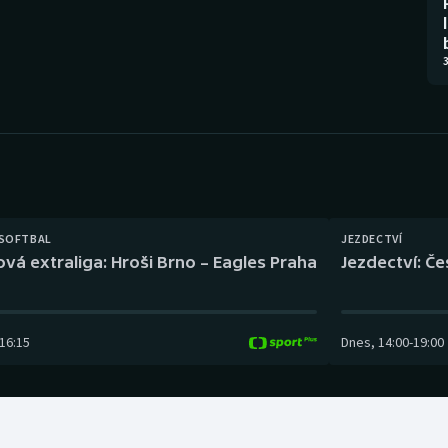
Moderní pětiboj
Triatlon
Motorsport
Veslování
3
Olympijské hry
Vodní slalom
Parasport
Volejbal
Plavání
Ostatní
 SOFTBAL
JEZDECTVÍ
Plážový volejbal
ová extraliga: Hroši Brno – Eagles Praha
Jezdectví: Č
16:15
Dnes
,
14:00
-
19:00