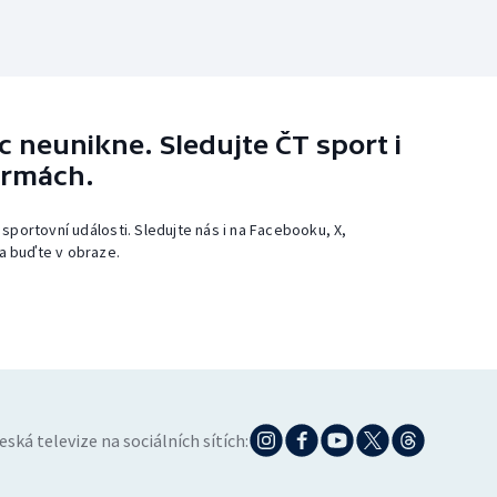
 neunikne. Sledujte ČT sport i
ormách.
 sportovní události. Sledujte nás i na Facebooku, X,
a buďte v obraze.
eská televize na sociálních sítích: