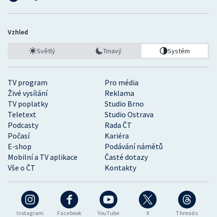
Vzhled
Světlý
Tmavý
Systém
TV program
Pro média
Živé vysílání
Reklama
TV poplatky
Studio Brno
Teletext
Studio Ostrava
Podcasty
Rada ČT
Počasí
Kariéra
E-shop
Podávání námětů
Mobilní a TV aplikace
Časté dotazy
Vše o ČT
Kontakty
Instagram
Facebook
YouTube
X
Threads