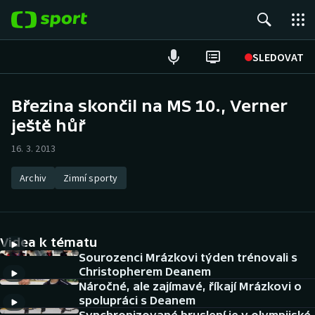
POPULÁRNÍ
SLEDOVAT
Fotbal
Březina skončil na MS 10., Verner
ještě hůř
Hokej
16. 3. 2013
Tenis
Archiv
Zimní sporty
Atletika
Cyklistika
Videa k tématu
DALŠÍ SPORTY
Sourozenci Mrázkovi týden trénovali s
Christopherem Deanem
Náročné, ale zajímavé, říkají Mrázkovi o
Americký fotbal
NEPŘEHLÉDNĚTE
spolupráci s Deanem