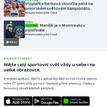
ATLETIKA
Stýplařka Berková skončila pátá na
Olympijské hry
juniorském světovém šampionátu
Aktualizováno před 3 hod
Parasport
TENIS
Menšík je v Montrealu v
SESTŘIH
Plavání
osmifinále
Aktualizováno před 5 hod
Plážový volejbal
Video
Ragby
APLIKACE ČT SPORT
Rychlobruslení
Mějte celý sportovní svět vždy u sebe i na
velké obrazovce.
Rychlostní kanoistika
S mobilní aplikací, HbbTV a apkou iVysílání ve své chytré televizi
máte ČT sport vždy po ruce. Sledujte přímé přenosy, články a
Short track
bonusový obsah kdekoli a kdykoli.
Sportovní střelba