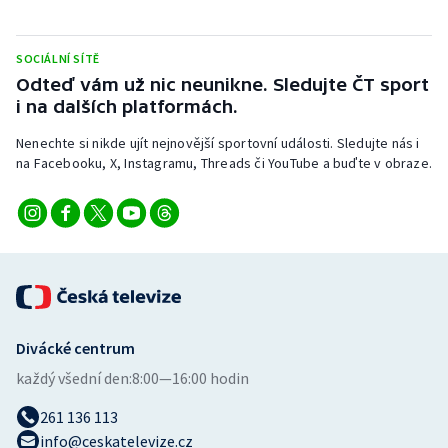
Stolní tenis
SOCIÁLNÍ SÍTĚ
Triatlon
Odteď vám už nic neunikne. Sledujte ČT sport
i na dalších platformách.
Veslování
Nenechte si nikde ujít nejnovější sportovní události. Sledujte nás i
Vodní slalom
na Facebooku, X, Instagramu, Threads či YouTube a buďte v obraze.
Volejbal
Ostatní
Divácké centrum
každý všední den:
8:00—16:00 hodin
261 136 113
info@ceskatelevize.cz