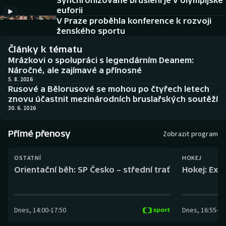
Synchronizované bruslení je v olympijské
Baseball a softbal
Soutěže
euforii
V Praze proběhla konference k rozvoji
Basketbal
Historické návraty
ženského sportu
Články k tématu
Biatlon
Aplikace ČT sport
Mrázkovi o spolupráci s legendárním Deanem:
Náročné, ale zajímavé a přínosné
Boby a skeleton
AZ kvíz
5. 8. 2026
Rusové a Bělorusové se mohou po čtyřech letech
znovu účastnit mezinárodních bruslařských soutěží
Box
30. 6. 2026
Curling
Přímé přenosy
Zobrazit program
Dostihy
OSTATNÍ
HOKEJ
Orientační běh: SP Česko – střední trať
Hokej: Exh
Florbal
Futsal
Dnes
,
14:00
-
17:50
Dnes
,
16:55
-
19
Golf