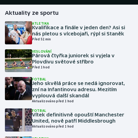
Aktuality ze sportu
Gymnastika
ATLETIKA
Kvalifikace a finále v jeden den? Asi si
Házená
nás pletou s vícebojaři, rýpl si Staněk
Před 52 min
Jezdectví
VESLOVÁNÍ
Párová čtyřka juniorek si vyjela v
Judo
Plovdivu světové stříbro
Před 1 hod
Krasobruslení
FOTBAL
Jeho skvělá práce se nedá ignorovat,
Lezení
zní na Infantinovu adresu. Mezitím
vyplouvá další skandál
Aktualizováno před 1 hod
Lyže a snowboard
FOTBAL
Vítek definitivně opouští Manchester
Moderní pětiboj
United, nově patří Middlesbrough
Aktualizováno před 1 hod
Motorsport