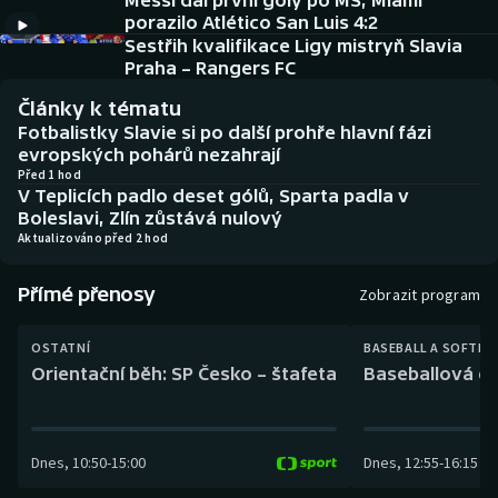
Messi dal první góly po MS, Miami
Baseball a softbal
Soutěže
porazilo Atlético San Luis 4:2
Sestřih kvalifikace Ligy mistryň Slavia
Basketbal
Historické návraty
Praha – Rangers FC
Články k tématu
Biatlon
Aplikace ČT sport
Fotbalistky Slavie si po další prohře hlavní fázi
evropských pohárů nezahrají
Boby a skeleton
AZ kvíz
Před 1 hod
V Teplicích padlo deset gólů, Sparta padla v
Boleslavi, Zlín zůstává nulový
Box
Aktualizováno před 2 hod
Curling
Přímé přenosy
Zobrazit program
Dostihy
OSTATNÍ
BASEBALL A SOFTBA
Orientační běh: SP Česko – štafeta
Baseballová ex
Florbal
Futsal
Dnes
,
10:50
-
15:00
Dnes
,
12:55
-
16:15
Golf