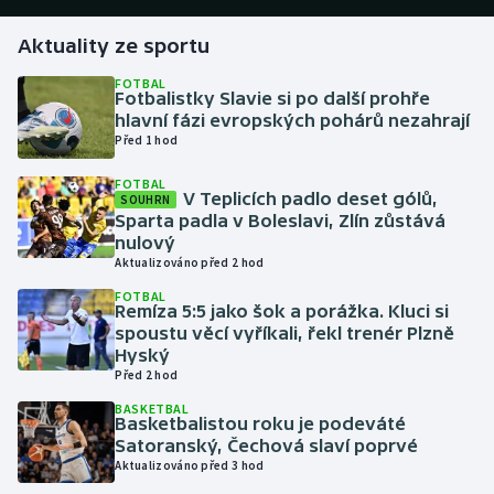
Aktuality ze sportu
Gymnastika
FOTBAL
Fotbalistky Slavie si po další prohře
Házená
hlavní fázi evropských pohárů nezahrají
Před 1 hod
Jezdectví
FOTBAL
V Teplicích padlo deset gólů,
SOUHRN
Judo
Sparta padla v Boleslavi, Zlín zůstává
nulový
Krasobruslení
Aktualizováno před 2 hod
FOTBAL
Remíza 5:5 jako šok a porážka. Kluci si
Lezení
spoustu věcí vyříkali, řekl trenér Plzně
Hyský
Lyže a snowboard
Před 2 hod
BASKETBAL
Moderní pětiboj
Basketbalistou roku je podeváté
Satoranský, Čechová slaví poprvé
Aktualizováno před 3 hod
Motorsport