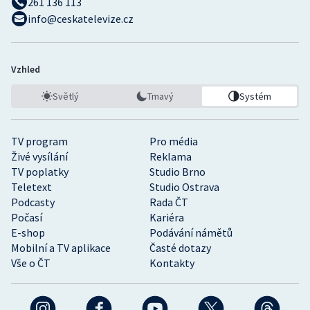
261 136 113
info@ceskatelevize.cz
Vzhled
Světlý
Tmavý
Systém
TV program
Pro média
Živé vysílání
Reklama
TV poplatky
Studio Brno
Teletext
Studio Ostrava
Podcasty
Rada ČT
Počasí
Kariéra
E-shop
Podávání námětů
Mobilní a TV aplikace
Časté dotazy
Vše o ČT
Kontakty