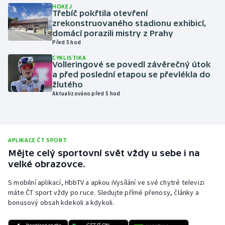
HOKEJ
Třebíč pokřtila otevření
Olympijské hry
zrekonstruovaného stadionu exhibicí,
domácí porazili mistry z Prahy
Parasport
Před 5 hod
CYKLISTIKA
Plavání
Volleringové se povedl závěrečný útok
a před poslední etapou se převlékla do
žlutého
Plážový volejbal
Aktualizováno před 5 hod
Ragby
Rychlobruslení
APLIKACE ČT SPORT
Mějte celý sportovní svět vždy u sebe i na
Rychlostní kanoistika
velké obrazovce.
S mobilní aplikací, HbbTV a apkou iVysílání ve své chytré televizi
Short track
máte ČT sport vždy po ruce. Sledujte přímé přenosy, články a
bonusový obsah kdekoli a kdykoli.
Sportovní střelba