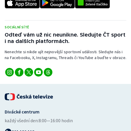
Stolní tenis
Triatlon
SOCIÁLNÍ SÍTĚ
Veslování
Odteď vám už nic neunikne. Sledujte ČT sport
i na dalších platformách.
Vodní slalom
Nenechte si nikde ujít nejnovější sportovní události. Sledujte nás i
na Facebooku, X, Instagramu, Threads či YouTube a buďte v obraze.
Volejbal
Ostatní
Divácké centrum
každý všední den:
8:00—16:00 hodin