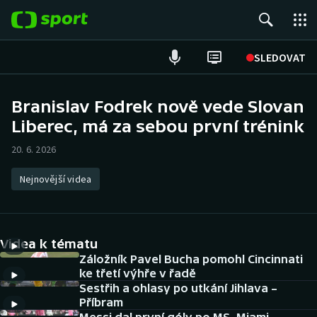
POPULÁRNÍ
SLEDOVAT
Fotbal
Branislav Fodrek nově vede Slovan
Liberec, má za sebou první trénink
Hokej
20. 6. 2026
Tenis
Nejnovější videa
Atletika
Cyklistika
Videa k tématu
DALŠÍ SPORTY
Záložník Pavel Bucha pomohl Cincinnati
ke třetí výhře v řadě
Sestřih a ohlasy po utkání Jihlava –
Americký fotbal
NEPŘEHLÉDNĚTE
Příbram