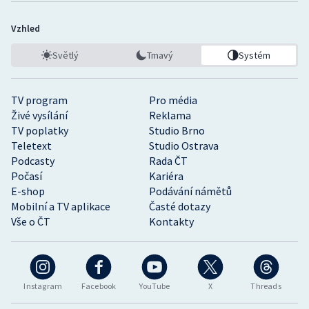
Vzhled
Světlý
Tmavý
Systém
TV program
Pro média
Živé vysílání
Reklama
TV poplatky
Studio Brno
Teletext
Studio Ostrava
Podcasty
Rada ČT
Počasí
Kariéra
E-shop
Podávání námětů
Mobilní a TV aplikace
Časté dotazy
Vše o ČT
Kontakty
Instagram
Facebook
YouTube
X
Threads