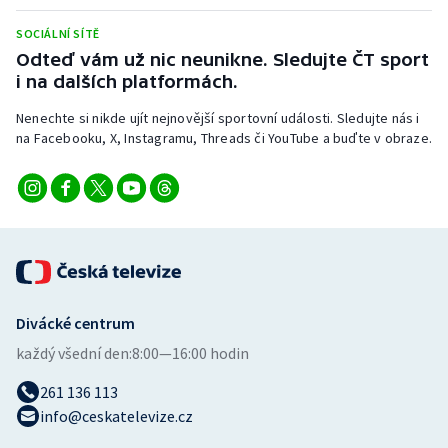
Stolní tenis
SOCIÁLNÍ SÍTĚ
Odteď vám už nic neunikne. Sledujte ČT sport
Triatlon
i na dalších platformách.
Veslování
Nenechte si nikde ujít nejnovější sportovní události. Sledujte nás i
na Facebooku, X, Instagramu, Threads či YouTube a buďte v obraze.
Vodní slalom
Volejbal
Ostatní
Divácké centrum
každý všední den:
8:00—16:00 hodin
261 136 113
info@ceskatelevize.cz