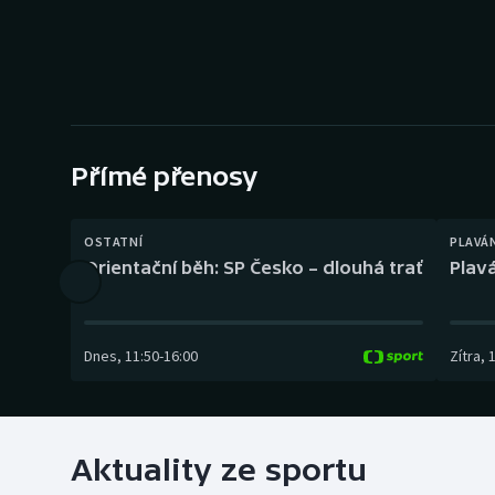
Curling
Dostihy
Florbal
Futsal
Přímé přenosy
Golf
OSTATNÍ
PLAVÁ
Orientační běh: SP Česko – dlouhá trať
Plavá
Gymnastika
Dnes
,
11:50
-
16:00
Zítra
,
Aktuality ze sportu