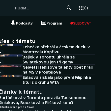
ČT
Podcasty
Program
SLEDOVAT
NEPŘEHLÉDNĚTE
Soutěže
idea k tématu
Lehečka přehrál v českém duelu v
Historické návraty
Montrealu Kopřivu
Bejlek v Torontu uhrála se
Aplikace ČT sport
Šwiatekovou jen tři gemy
Největší tenisové talenty opět hrají
AZ kvíz
na MS v Prostějově
Ealaová získala jako první Filipínka
titul z okruhu WTA
Články k tématu
Bartůňková v Torontu porazila Tausonovou.
Siniaková, Bouzková a Plíšková končí
Aktualizováno před 22 hod