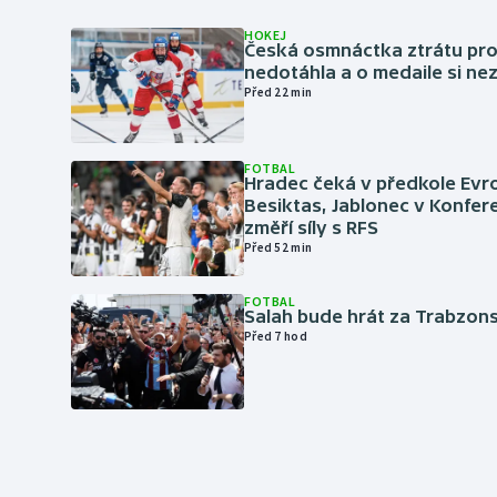
HOKEJ
Česká osmnáctka ztrátu pro
nedotáhla a o medaile si ne
Před 22 min
FOTBAL
Hradec čeká v předkole Evro
Besiktas, Jablonec v Konfere
změří síly s RFS
Před 52 min
FOTBAL
Salah bude hrát za Trabzon
Před 7 hod