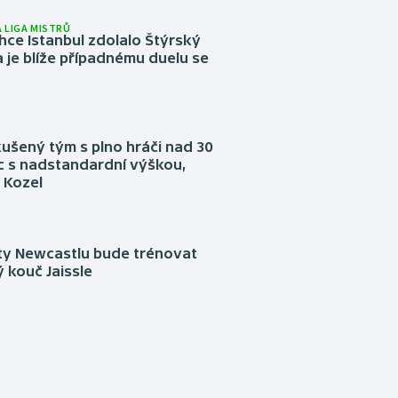
 LIGA MISTRŮ
ce Istanbul zdolalo Štýrský
 je blíže případnému duelu se
kušený tým s plno hráči nad 30
íc s nadstandardní výškou,
 Kozel
sty Newcastlu bude trénovat
 kouč Jaissle