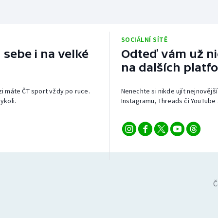
SOCIÁLNÍ SÍTĚ
 sebe i na velké
Odteď vám už nic
na dalších platf
izi máte ČT sport vždy po ruce.
Nenechte si nikde ujít nejnovější
ykoli.
Instagramu, Threads či YouTube 
Č