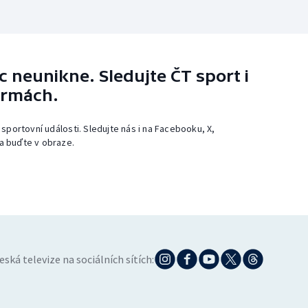
 neunikne. Sledujte ČT sport i
ormách.
 sportovní události. Sledujte nás i na Facebooku, X,
a buďte v obraze.
eská televize na sociálních sítích: