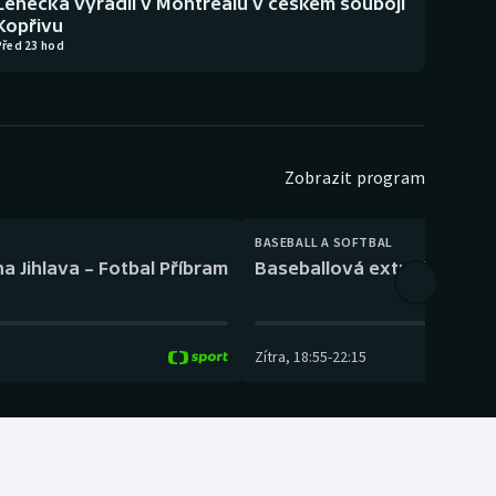
Lehečka vyřadil v Montrealu v českém souboji
Kopřivu
Před 23 hod
Zobrazit program
BASEBALL A SOFTBAL
a Jihlava – Fotbal Příbram
Baseballová extraliga: Tře
Zítra
,
18:55
-
22:15