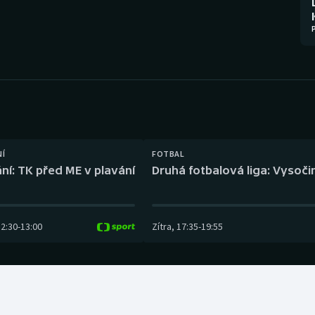
Moderní pětiboj
Triatlon
Motorsport
Veslování
Olympijské hry
Vodní slalom
Parasport
Volejbal
Plavání
Ostatní
NÍ
FOTBAL
ní: TK před ME v plavání
Druhá fotbalová liga: Vysočin
Plážový volejbal
12:30
-
13:00
Zítra
,
17:35
-
19:55