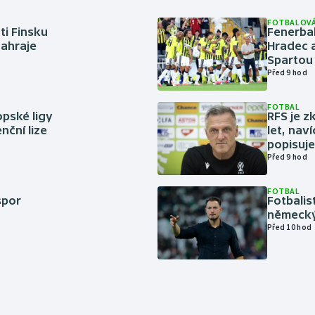
FOTBALOVÁ
ti Finsku
Fenerbah
zahraje
Hradec a
Spartou
Před 9 hod
FOTBAL
pské ligy
RFS je z
nční lize
let, nav
popisuje
Před 9 hod
FOTBAL
spor
Fotbali
německý
Před 10 hod