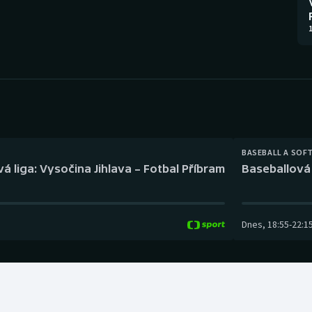
Moderní pětiboj
Triatlon
1
Motorsport
Veslování
Olympijské hry
Vodní slalom
Parasport
Volejbal
Plavání
Ostatní
BASEBALL A SOF
á liga: Vysočina Jihlava – Fotbal Příbram
Baseballová 
Plážový volejbal
Dnes
,
18:55
-
22:1