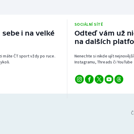
SOCIÁLNÍ SÍTĚ
 sebe i na velké
Odteď vám už nic
na dalších platf
izi máte ČT sport vždy po ruce.
Nenechte si nikde ujít nejnovější
ykoli.
Instagramu, Threads či YouTube 
Č