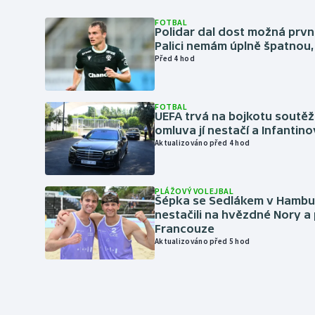
FOTBAL
Polidar dal dost možná první
Palici nemám úplně špatnou, 
Před 4 hod
FOTBAL
UEFA trvá na bojkotu soutěží 
omluva jí nestačí a Infantino
Aktualizováno před 4 hod
PLÁŽOVÝ VOLEJBAL
Šépka se Sedlákem v Hambu
nestačili na hvězdné Nory a 
Francouze
Aktualizováno před 5 hod