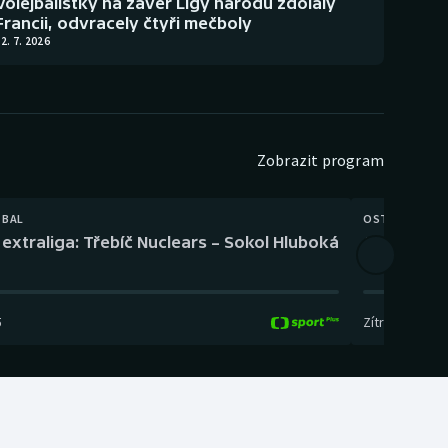
Volejbalistky na závěr Ligy národů zdolaly
Francii, odvracely čtyři mečboly
2. 7. 2026
Zobrazit program
TBAL
OSTATNÍ
extraliga: Třebíč Nuclears – Sokol Hluboká
Orientační
5
Zítra
,
14:00
-
17