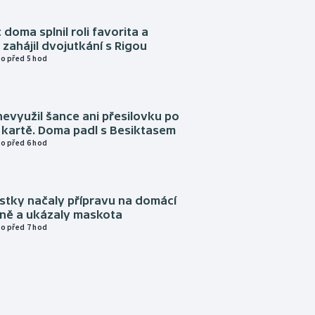
 doma splnil roli favorita a
zahájil dvojutkání s Rigou
o před 5 hod
evyužil šance ani přesilovku po
 kartě. Doma padl s Besiktasem
o před 6 hod
istky načaly přípravu na domácí
zně a ukázaly maskota
o před 7 hod