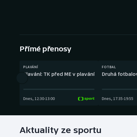
Curling
Dostihy
Florbal
Futsal
Přímé přenosy
Golf
PLAVÁNÍ
FOTBAL
Plavání: TK před ME v plavání
Druhá fotbalov
Gymnastika
Dnes
,
12:30
-
13:00
Dnes
,
17:35
-
19:55
Aktuality ze sportu