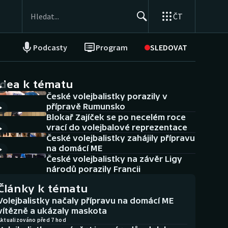
ČT
Podcasty
Program
SLEDOVAT
NEPŘEHLÉDNĚTE
Soutěže
idea k tématu
České volejbalistky porazily v
Historické návraty
přípravě Rumunsko
Blokař Zajíček se po necelém roce
Aplikace ČT sport
vrací do volejbalové reprezentace
České volejbalistky zahájily přípravu
AZ kvíz
na domácí ME
České volejbalistky na závěr Ligy
národů porazily Francii
Články k tématu
Volejbalistky načaly přípravu na domácí ME
vítězně a ukázaly maskota
Aktualizováno před 7 hod