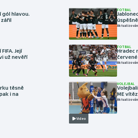
FOTBAL
 gól hlavou.
Jablonec
zářil
úspěšně 
Aktualizován
FOTBAL
FIFA. Její
Hradec n
vi už nevěří
červené
Aktualizován
VOLEJBAL
rku těsně
Volejbal
pak i na
ME vítě
Aktualizován
Video