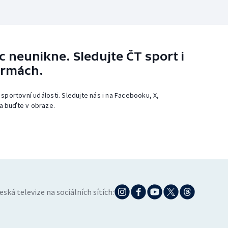
 neunikne. Sledujte ČT sport i
ormách.
 sportovní události. Sledujte nás i na Facebooku, X,
a buďte v obraze.
eská televize na sociálních sítích: