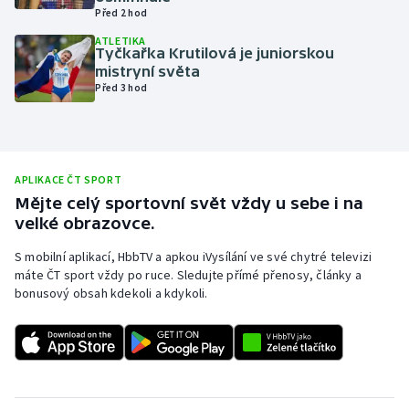
Před 2 hod
Olympijské hry
ATLETIKA
Tyčkařka Krutilová je juniorskou
Parasport
mistryní světa
Před 3 hod
Plavání
Plážový volejbal
APLIKACE ČT SPORT
Ragby
Mějte celý sportovní svět vždy u sebe i na
velké obrazovce.
Rychlobruslení
S mobilní aplikací, HbbTV a apkou iVysílání ve své chytré televizi
máte ČT sport vždy po ruce. Sledujte přímé přenosy, články a
Rychlostní kanoistika
bonusový obsah kdekoli a kdykoli.
Short track
Sportovní střelba