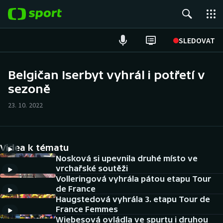
POPULÁRNÍ
SLEDOVAT
Fotbal
Belgičan Iserbyt vyhrál i potřetí v
sezoně
Hokej
23. 10. 2022
Tenis
Atletika
Videa k tématu
Cyklistika
Nosková si upevnila druhé místo ve
vrchařské soutěži
Volleringová vyhrála pátou etapu Tour
DALŠÍ SPORTY
de France
Haugstedová vyhrála 3. etapu Tour de
Americký fotbal
NEPŘEHLÉDNĚTE
France Femmes
Wiebesová ovládla ve spurtu i druhou