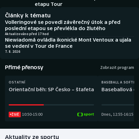
Baseball a softbal
Soutěže
etapu Tour
Články k tématu
Basketbal
Historické návraty
Volleringové se povedl závěrečný útok a před
poslední etapou se převlékla do žlutého
Biatlon
Aplikace ČT sport
Aktualizováno před 17 hod
Niewiadomá ovládla ikonické Mont Ventoux a ujala
se vedení v Tour de France
Boby a skeleton
AZ kvíz
7. 8. 2026
Box
Přímé přenosy
Zobrazit program
Curling
OSTATNÍ
BASEBALL A SOFTBA
Orientační běh: SP Česko – štafeta
Baseballová ex
Dostihy
Florbal
10:50
-
15:00
Dnes
,
12:55
-
16:15
ŽIVĚ
Futsal
Aktuality ze sportu
Golf