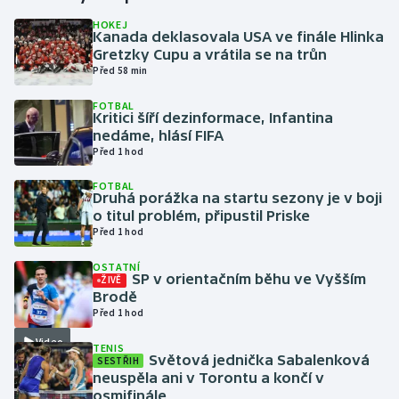
HOKEJ
Kanada deklasovala USA ve finále Hlinka
Gymnastika
Gretzky Cupu a vrátila se na trůn
Před 58 min
Házená
FOTBAL
Kritici šíří dezinformace, Infantina
Jezdectví
nedáme, hlásí FIFA
Před 1 hod
Judo
FOTBAL
Druhá porážka na startu sezony je v boji
Krasobruslení
o titul problém, připustil Priske
Před 1 hod
Lezení
OSTATNÍ
SP v orientačním běhu ve Vyšším
ŽIVĚ
Lyže a snowboard
Brodě
Před 1 hod
Moderní pětiboj
Video
TENIS
Světová jednička Sabalenková
SESTŘIH
neuspěla ani v Torontu a končí v
Motorsport
osmifinále