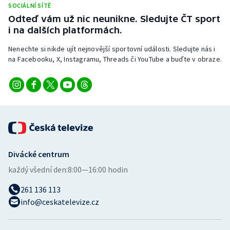
SOCIÁLNÍ SÍTĚ
Stolní tenis
Odteď vám už nic neunikne. Sledujte ČT sport
i na dalších platformách.
Triatlon
Nenechte si nikde ujít nejnovější sportovní události. Sledujte nás i
Veslování
na Facebooku, X, Instagramu, Threads či YouTube a buďte v obraze.
Vodní slalom
Volejbal
Ostatní
Divácké centrum
každý všední den:
8:00—16:00 hodin
261 136 113
info@ceskatelevize.cz