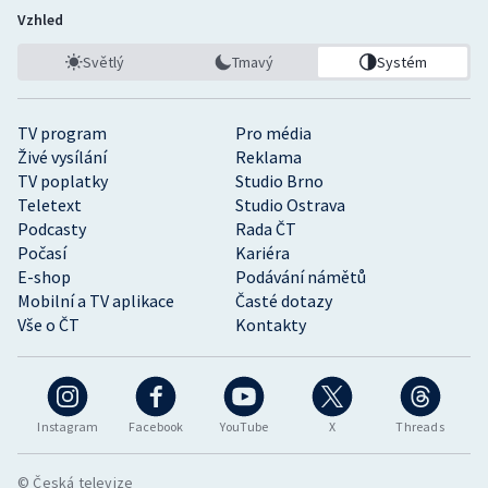
Vzhled
Světlý
Tmavý
Systém
TV program
Pro média
Živé vysílání
Reklama
TV poplatky
Studio Brno
Teletext
Studio Ostrava
Podcasty
Rada ČT
Počasí
Kariéra
E-shop
Podávání námětů
Mobilní a TV aplikace
Časté dotazy
Vše o ČT
Kontakty
Instagram
Facebook
YouTube
X
Threads
© Česká televize