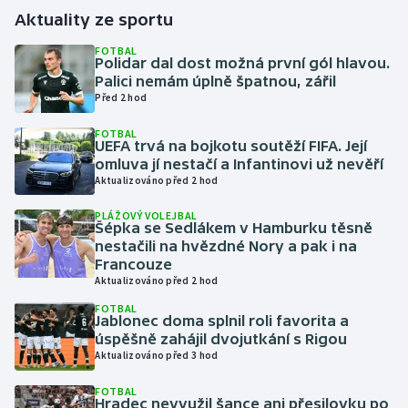
Aktuality ze sportu
Gymnastika
FOTBAL
Polidar dal dost možná první gól hlavou.
Palici nemám úplně špatnou, zářil
Házená
Před 2 hod
Jezdectví
FOTBAL
UEFA trvá na bojkotu soutěží FIFA. Její
omluva jí nestačí a Infantinovi už nevěří
Judo
Aktualizováno před 2 hod
Krasobruslení
PLÁŽOVÝ VOLEJBAL
Šépka se Sedlákem v Hamburku těsně
nestačili na hvězdné Nory a pak i na
Lezení
Francouze
Aktualizováno před 2 hod
Lyže a snowboard
FOTBAL
Jablonec doma splnil roli favorita a
úspěšně zahájil dvojutkání s Rigou
Moderní pětiboj
Aktualizováno před 3 hod
Motorsport
FOTBAL
Hradec nevyužil šance ani přesilovku po