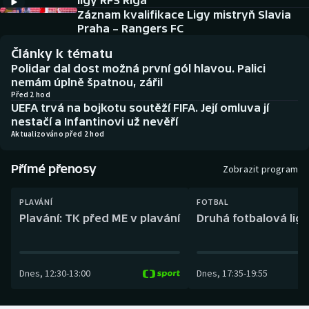
ligy RFS Riga
Baseball a softbal
Soutěže
Záznam kvalifikace Ligy mistryň Slavia
Praha – Rangers FC
Basketbal
Historické návraty
Články k tématu
Polidar dal dost možná první gól hlavou. Palici
Biatlon
Aplikace ČT sport
nemám úplně špatnou, zářil
Před 2 hod
UEFA trvá na bojkotu soutěží FIFA. Její omluva jí
Boby a skeleton
AZ kvíz
nestačí a Infantinovi už nevěří
Aktualizováno před 2 hod
Box
Přímé přenosy
Zobrazit program
Curling
PLAVÁNÍ
FOTBAL
Dostihy
Plavání: TK před ME v plavání
Druhá fotbalová liga
Florbal
Dnes
,
12:30
-
13:00
Dnes
,
17:35
-
19:55
Futsal
Golf