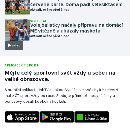
červené kartě. Doma padl s Besiktasem
Olympijské hry
Aktualizováno před 3 hod
VOLEJBAL
Parasport
Volejbalistky načaly přípravu na domácí
ME vítězně a ukázaly maskota
Plavání
Aktualizováno před 5 hod
Video
Plážový volejbal
Ragby
APLIKACE ČT SPORT
Mějte celý sportovní svět vždy u sebe i na
Rychlobruslení
velké obrazovce.
S mobilní aplikací, HbbTV a apkou iVysílání ve své chytré televizi
Rychlostní kanoistika
máte ČT sport vždy po ruce. Sledujte přímé přenosy, články a
bonusový obsah kdekoli a kdykoli.
Short track
Sportovní střelba