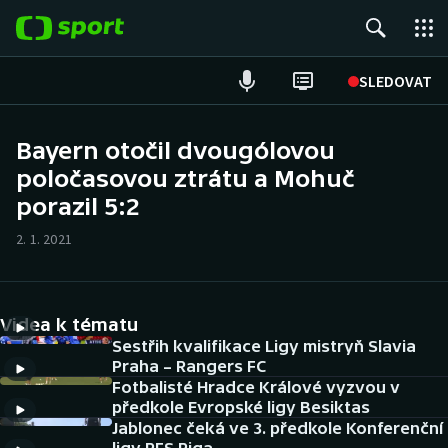
POPULÁRNÍ
SLEDOVAT
Fotbal
Bayern otočil dvougólovou
poločasovou ztrátu a Mohuč
Hokej
porazil 5:2
Tenis
2. 1. 2021
Atletika
Cyklistika
Videa k tématu
Sestřih kvalifikace Ligy mistryň Slavia
DALŠÍ SPORTY
Praha – Rangers FC
Fotbalisté Hradce Králové vyzvou v
předkole Evropské ligy Besiktas
Americký fotbal
NEPŘEHLÉDNĚTE
Jablonec čeká ve 3. předkole Konferenční