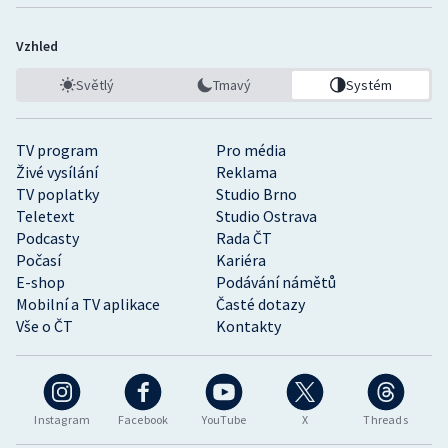
Vzhled
Světlý
Tmavý
Systém
TV program
Pro média
Živé vysílání
Reklama
TV poplatky
Studio Brno
Teletext
Studio Ostrava
Podcasty
Rada ČT
Počasí
Kariéra
E-shop
Podávání námětů
Mobilní a TV aplikace
Časté dotazy
Vše o ČT
Kontakty
Instagram
Facebook
YouTube
X
Threads