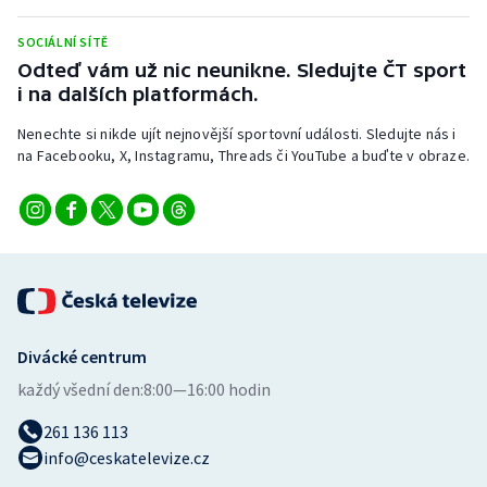
Stolní tenis
SOCIÁLNÍ SÍTĚ
Triatlon
Odteď vám už nic neunikne. Sledujte ČT sport
i na dalších platformách.
Veslování
Nenechte si nikde ujít nejnovější sportovní události. Sledujte nás i
na Facebooku, X, Instagramu, Threads či YouTube a buďte v obraze.
Vodní slalom
Volejbal
Ostatní
Divácké centrum
každý všední den:
8:00—16:00 hodin
261 136 113
info@ceskatelevize.cz