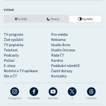
Vzhled
Světlý
Tmavý
Systém
TV program
Pro média
Živé vysílání
Reklama
TV poplatky
Studio Brno
Teletext
Studio Ostrava
Podcasty
Rada ČT
Počasí
Kariéra
E-shop
Podávání námětů
Mobilní a TV aplikace
Časté dotazy
Vše o ČT
Kontakty
Instagram
Facebook
YouTube
X
Threads