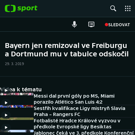
POPULÁRNÍ
SLEDOVAT
Fotbal
Bayern jen remizoval ve Freiburgu
a Dortmund mu v tabulce odskočil
Hokej
29. 3. 2019
Tenis
Atletika
Videa k tématu
Cyklistika
Messi dal první góly po MS, Miami
porazilo Atlético San Luis 4:2
Sestřih kvalifikace Ligy mistryň Slavia
DALŠÍ SPORTY
Praha – Rangers FC
Fotbalisté Hradce Králové vyzvou v
Americký fotbal
NEPŘEHLÉDNĚTE
předkole Evropské ligy Besiktas
Jablonec čeká ve 3. předkole Konferenční