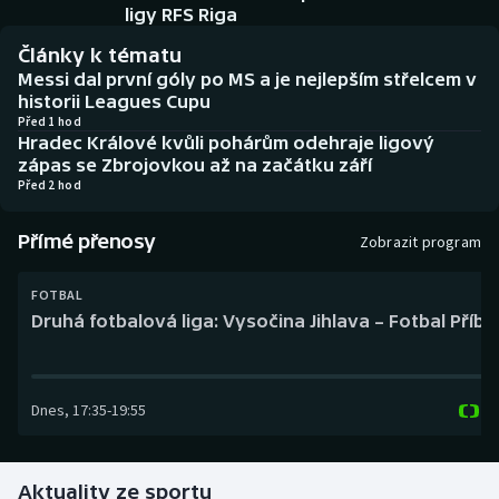
Baseball a softbal
Soutěže
ligy RFS Riga
Články k tématu
Basketbal
Historické návraty
Messi dal první góly po MS a je nejlepším střelcem v
historii Leagues Cupu
Biatlon
Aplikace ČT sport
Před 1 hod
Hradec Králové kvůli pohárům odehraje ligový
zápas se Zbrojovkou až na začátku září
Boby a skeleton
AZ kvíz
Před 2 hod
Box
Přímé přenosy
Zobrazit program
Curling
FOTBAL
Druhá fotbalová liga: Vysočina Jihlava – Fotbal Příb
Dostihy
Florbal
Dnes
,
17:35
-
19:55
Futsal
Aktuality ze sportu
Golf