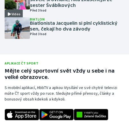
sester Švábíkových
Olympijské hry
Před 3 hod
Video
BIATLON
Parasport
Biatlonista Jacquelin si plní cyklistický
sen, čekají ho dva závody
Před 3 hod
Plavání
Plážový volejbal
Ragby
APLIKACE ČT SPORT
Mějte celý sportovní svět vždy u sebe i na
velké obrazovce.
Rychlobruslení
S mobilní aplikací, HbbTV a apkou iVysílání ve své chytré televizi
Rychlostní kanoistika
máte ČT sport vždy po ruce. Sledujte přímé přenosy, články a
bonusový obsah kdekoli a kdykoli.
Short track
Sportovní střelba