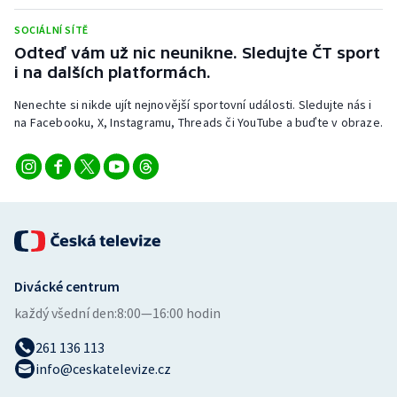
Stolní tenis
SOCIÁLNÍ SÍTĚ
Odteď vám už nic neunikne. Sledujte ČT sport
Triatlon
i na dalších platformách.
Veslování
Nenechte si nikde ujít nejnovější sportovní události. Sledujte nás i
na Facebooku, X, Instagramu, Threads či YouTube a buďte v obraze.
Vodní slalom
Volejbal
Ostatní
Divácké centrum
každý všední den:
8:00—16:00 hodin
261 136 113
info@ceskatelevize.cz