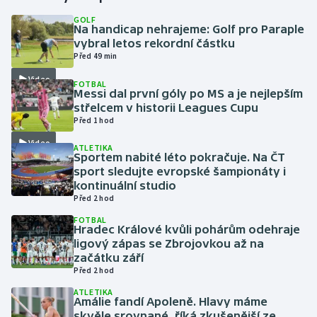
GOLF
Na handicap nehrajeme: Golf pro Paraple
Gymnastika
vybral letos rekordní částku
Před 49 min
Házená
Video
FOTBAL
Messi dal první góly po MS a je nejlepším
Jezdectví
střelcem v historii Leagues Cupu
Před 1 hod
Judo
Video
ATLETIKA
Sportem nabité léto pokračuje. Na ČT
Krasobruslení
sport sledujte evropské šampionáty i
kontinuální studio
Před 2 hod
Lezení
FOTBAL
Hradec Králové kvůli pohárům odehraje
Lyže a snowboard
ligový zápas se Zbrojovkou až na
začátku září
Moderní pětiboj
Před 2 hod
ATLETIKA
Amálie fandí Apoleně. Hlavy máme
Motorsport
skvěle srovnané, říká zkušenější ze