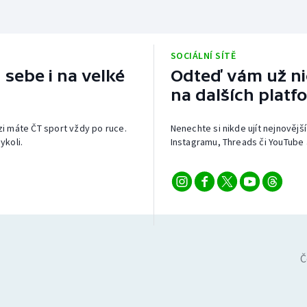
SOCIÁLNÍ SÍTĚ
 sebe i na velké
Odteď vám už nic
na dalších platf
izi máte ČT sport vždy po ruce.
Nenechte si nikde ujít nejnovější
ykoli.
Instagramu, Threads či YouTube 
Č