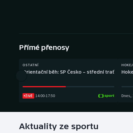
Curling
Dostihy
Florbal
Futsal
Přímé přenosy
Golf
OSTATNÍ
HOKEJ
Orientační běh: SP Česko – střední trať
Hoke
Gymnastika
14:00
-
17:50
Dnes
,
ŽIVĚ
Aktuality ze sportu