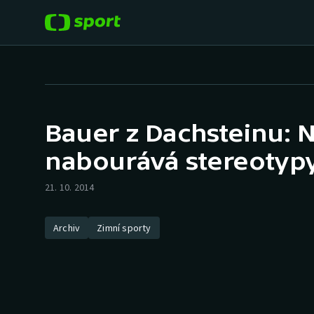
POPULÁRNÍ
DALŠÍ SPORTY
Fotbal
Americký fotbal
Bauer z Dachsteinu: 
Hokej
Baseball a softbal
nabourává stereotyp
Tenis
Basketbal
21. 10. 2014
Atletika
Biatlon
Archiv
Zimní sporty
Cyklistika
Boby a skeleton
Box