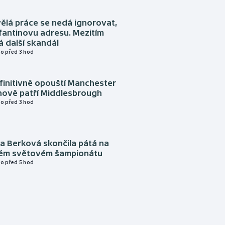
ělá práce se nedá ignorovat,
nfantinovu adresu. Mezitím
 další skandál
o před 3 hod
finitivně opouští Manchester
nově patří Middlesbrough
o před 3 hod
a Berková skončila pátá na
kém světovém šampionátu
o před 5 hod