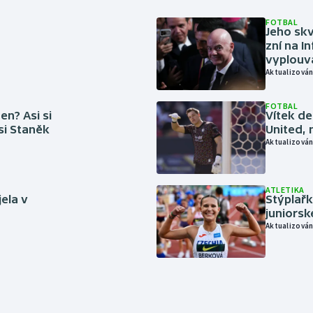
FOTBAL
Jeho skv
zní na I
vyplouvá
Aktualizován
FOTBAL
en? Asi si
Vítek de
 si Staněk
United, 
Aktualizován
ATLETIKA
jela v
Stýplařk
juniors
Aktualizován