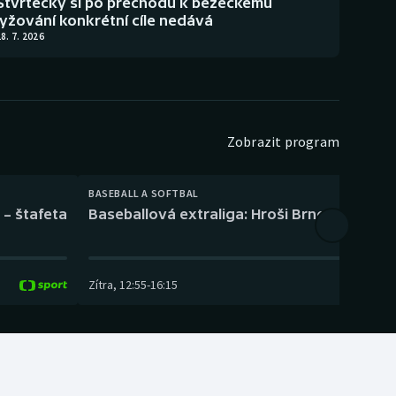
Štvrtecký si po přechodu k běžeckému
lyžování konkrétní cíle nedává
8. 7. 2026
Zobrazit program
BASEBALL A SOFTBAL
 – štafeta
Baseballová extraliga: Hroši Brno – Eagles
Zítra
,
12:55
-
16:15