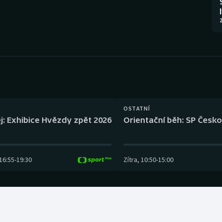
Moderní pětiboj
Triatlon
2
Motorsport
Veslování
Olympijské hry
Vodní slalom
Parasport
Volejbal
Plavání
Ostatní
OSTATNÍ
j: Exhibice Hvězdy zpět 2026
Orientační běh: SP Česko
Plážový volejbal
16:55
-
19:30
Zítra
,
10:50
-
15:00