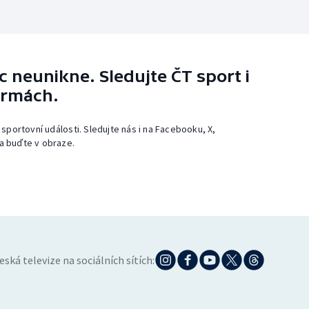
 neunikne. Sledujte ČT sport i
ormách.
 sportovní události. Sledujte nás i na Facebooku, X,
a buďte v obraze.
eská televize na sociálních sítích: