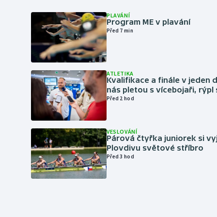
PLAVÁNÍ
Program ME v plavání
Před 7 min
ATLETIKA
Kvalifikace a finále v jeden d
nás pletou s vícebojaři, rýpl
Před 2 hod
VESLOVÁNÍ
Párová čtyřka juniorek si vy
Plovdivu světové stříbro
Před 3 hod