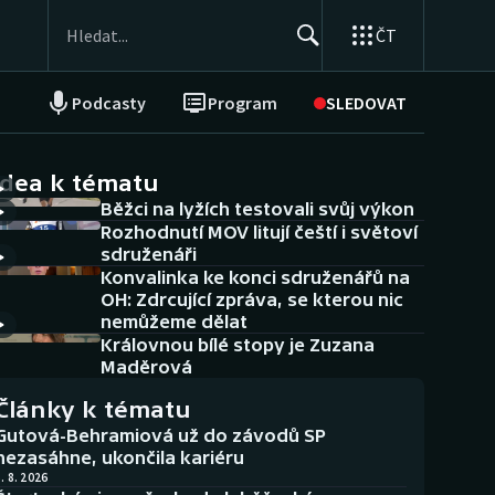
ČT
Podcasty
Program
SLEDOVAT
NEPŘEHLÉDNĚTE
Soutěže
idea k tématu
Běžci na lyžích testovali svůj výkon
Historické návraty
Rozhodnutí MOV litují čeští i světoví
sdruženáři
Aplikace ČT sport
Konvalinka ke konci sdruženářů na
OH: Zdrcující zpráva, se kterou nic
AZ kvíz
nemůžeme dělat
Královnou bílé stopy je Zuzana
Maděrová
Články k tématu
Gutová-Behramiová už do závodů SP
nezasáhne, ukončila kariéru
. 8. 2026