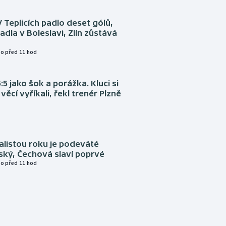
V Teplicích padlo deset gólů,
adla v Boleslavi, Zlín zůstává
o před 11 hod
:5 jako šok a porážka. Kluci si
věcí vyříkali, řekl trenér Plzně
alistou roku je podeváté
ský, Čechová slaví poprvé
o před 11 hod