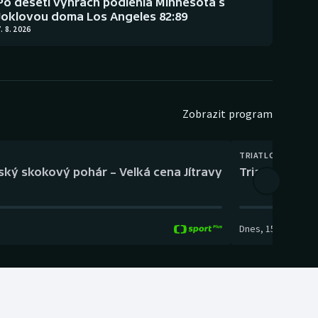
Po deseti výhrách podlehla Minnesota s
Joklovou doma Los Angeles 82:89
. 8. 2026
Zobrazit program
TRIATLON
eský skokový pohár – Velká cena Jítravy
Triatlon: XTE
Dnes
,
15:00
-
16:10