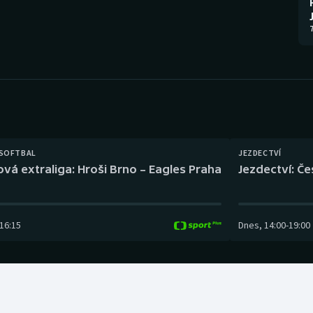
Moderní pětiboj
Triatlon
7
Motorsport
Veslování
Olympijské hry
Vodní slalom
Parasport
Volejbal
Plavání
Ostatní
 SOFTBAL
JEZDECTVÍ
ová extraliga: Hroši Brno – Eagles Praha
Jezdectví: Č
Plážový volejbal
16:15
Dnes
,
14:00
-
19:00