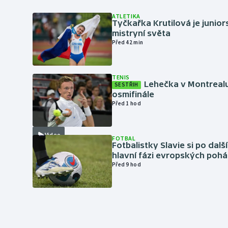
ATLETIKA
Tyčkařka Krutilová je junio
mistryní světa
Před 42 min
TENIS
Lehečka v Montrealu
SESTŘIH
osmifinále
Před 1 hod
Video
FOTBAL
Fotbalistky Slavie si po dalš
hlavní fázi evropských pohá
Před 9 hod