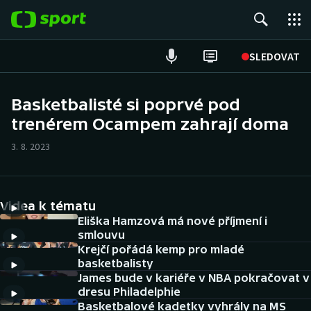
POPULÁRNÍ
SLEDOVAT
Fotbal
Basketbalisté si poprvé pod
trenérem Ocampem zahrají doma
Hokej
3. 8. 2023
Tenis
Atletika
Videa k tématu
Cyklistika
Eliška Hamzová má nové příjmení i
smlouvu
Krejčí pořádá kemp pro mladé
DALŠÍ SPORTY
basketbalisty
James bude v kariéře v NBA pokračovat v
Americký fotbal
NEPŘEHLÉDNĚTE
dresu Philadelphie
Basketbalové kadetky vyhrály na MS