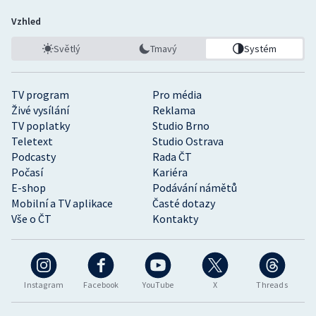
Vzhled
Světlý
Tmavý
Systém
TV program
Pro média
Živé vysílání
Reklama
TV poplatky
Studio Brno
Teletext
Studio Ostrava
Podcasty
Rada ČT
Počasí
Kariéra
E-shop
Podávání námětů
Mobilní a TV aplikace
Časté dotazy
Vše o ČT
Kontakty
Instagram
Facebook
YouTube
X
Threads