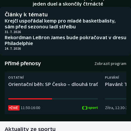
Baseball a softbal
Soutěže
jeden duel a skončily čtrnácté
Články k tématu
Basketbal
Historické návraty
Krejčí uspořádal kemp pro mladé basketbalisty,
sám před sezonou ladí střelbu
Biatlon
Aplikace ČT sport
31. 7. 2026
Rekordman LeBron James bude pokračovat v dresu
Philadelphie
Boby a skeleton
AZ kvíz
24. 7. 2026
Box
Přímé přenosy
Zobrazit program
Curling
OSTATNÍ
PLAVÁNÍ
Orientační běh: SP Česko – dlouhá trať
Plavání: TK
Dostihy
Florbal
11:50
-
16:00
Zítra
,
12:30
-
13:
ŽIVĚ
Futsal
Aktuality ze sportu
Golf