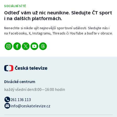
Stolní tenis
SOCIÁLNÍ SÍTĚ
Odteď vám už nic neunikne. Sledujte ČT sport
Triatlon
i na dalších platformách.
Nenechte si nikde ujít nejnovější sportovní události. Sledujte nás i
Veslování
na Facebooku, X, Instagramu, Threads či YouTube a buďte v obraze.
Vodní slalom
Volejbal
Ostatní
Divácké centrum
každý všední den:
8:00—16:00 hodin
261 136 113
info@ceskatelevize.cz