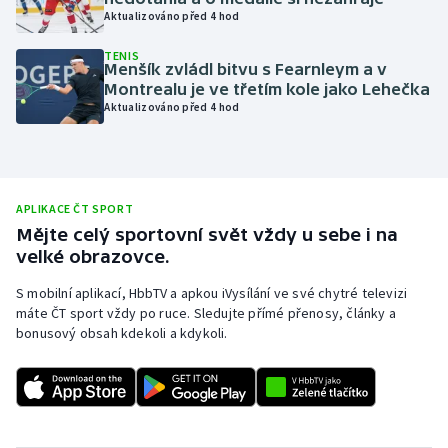
Aktualizováno před 4 hod
Olympijské hry
TENIS
Menšík zvládl bitvu s Fearnleym a v
Parasport
Montrealu je ve třetím kole jako Lehečka
Aktualizováno před 4 hod
Plavání
Plážový volejbal
APLIKACE ČT SPORT
Ragby
Mějte celý sportovní svět vždy u sebe i na
velké obrazovce.
Rychlobruslení
S mobilní aplikací, HbbTV a apkou iVysílání ve své chytré televizi
máte ČT sport vždy po ruce. Sledujte přímé přenosy, články a
Rychlostní kanoistika
bonusový obsah kdekoli a kdykoli.
Short track
Sportovní střelba