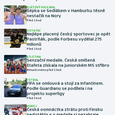
PLÁŽOVÝ VOLEJBAL
Šépka se Sedlákem v Hamburku těsně
Gymnastika
nestačili na Nory
Před 1 hod
Házená
OSTATNÍ
Nejlépe placený český sportovec je opět
Jezdectví
Pastrňák, podle Forbesu vydělal 275
milionů
Judo
Před 1 hod
ATLETIKA
Senzační medaile. Česká smíšená
Krasobruslení
štafeta získala na juniorském MS stříbro
Aktualizováno před 2 hod
Lezení
FOTBAL
FIFA se omlouvá a stojí za Infantinem.
Lyže a snowboard
Podle Guardianu se podílela i na
projektu superligy
Moderní pětiboj
Před 3 hod
HOKEJ
Česká osmnáctka ztrátu proti Finsku
Motorsport
nedotáhla a o medaile si nezahraje