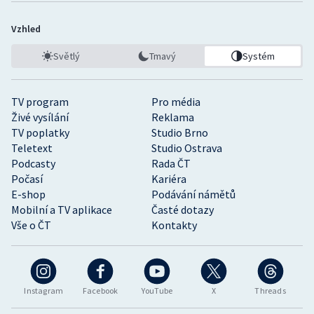
Vzhled
Světlý
Tmavý
Systém
TV program
Pro média
Živé vysílání
Reklama
TV poplatky
Studio Brno
Teletext
Studio Ostrava
Podcasty
Rada ČT
Počasí
Kariéra
E-shop
Podávání námětů
Mobilní a TV aplikace
Časté dotazy
Vše o ČT
Kontakty
Instagram
Facebook
YouTube
X
Threads