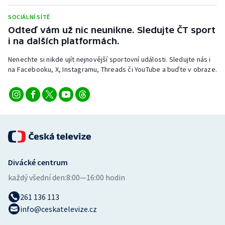
Stolní tenis
SOCIÁLNÍ SÍTĚ
Odteď vám už nic neunikne. Sledujte ČT sport
Triatlon
i na dalších platformách.
Veslování
Nenechte si nikde ujít nejnovější sportovní události. Sledujte nás i
na Facebooku, X, Instagramu, Threads či YouTube a buďte v obraze.
Vodní slalom
Volejbal
Ostatní
Divácké centrum
každý všední den:
8:00—16:00 hodin
261 136 113
info@ceskatelevize.cz