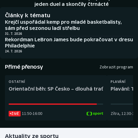
Baseball a softbal
Soutěže
jeden duel a skončily čtrnácté
Články k tématu
Basketbal
Historické návraty
Krejčí uspořádal kemp pro mladé basketbalisty,
sám před sezonou ladí střelbu
Biatlon
Aplikace ČT sport
31. 7. 2026
Rekordman LeBron James bude pokračovat v dresu
Philadelphie
Boby a skeleton
AZ kvíz
24. 7. 2026
Box
Přímé přenosy
Zobrazit program
Curling
OSTATNÍ
PLAVÁNÍ
Orientační běh: SP Česko – dlouhá trať
Plavání: TK
Dostihy
Florbal
11:50
-
16:00
Zítra
,
12:30
-
13:
ŽIVĚ
Futsal
Aktuality ze sportu
Golf