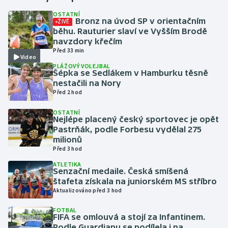
OSTATNÍ
Bronz na úvod SP v orientačním
ŽIVĚ
Gymnastika
běhu. Rauturier slaví ve Vyšším Brodě
navzdory křečím
Házená
Před 33 min
Video
PLÁŽOVÝ VOLEJBAL
Jezdectví
Šépka se Sedlákem v Hamburku těsně
nestačili na Nory
Před 2 hod
Judo
OSTATNÍ
Nejlépe placený český sportovec je opět
Krasobruslení
Pastrňák, podle Forbesu vydělal 275
milionů
Lezení
Před 3 hod
ATLETIKA
Lyže a snowboard
Senzační medaile. Česká smíšená
štafeta získala na juniorském MS stříbro
Aktualizováno před 3 hod
Moderní pětiboj
FOTBAL
FIFA se omlouvá a stojí za Infantinem.
Motorsport
Podle Guardianu se podílela i na