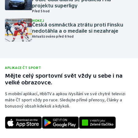
projektu superligy
Olympijské hry
Před 5 hod
HOKEJ
Parasport
Česká osmnáctka ztrátu proti Finsku
nedotáhla a o medaile si nezahraje
Aktualizováno před 6 hod
Plavání
Plážový volejbal
Ragby
APLIKACE ČT SPORT
Mějte celý sportovní svět vždy u sebe i na
velké obrazovce.
Rychlobruslení
S mobilní aplikací, HbbTV a apkou iVysílání ve své chytré televizi
Rychlostní kanoistika
máte ČT sport vždy po ruce. Sledujte přímé přenosy, články a
bonusový obsah kdekoli a kdykoli.
Short track
Sportovní střelba