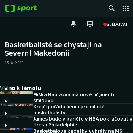
POPULÁRNÍ
SLEDOVAT
Fotbal
Basketbalisté se chystají na
Severní Makedonii
Hokej
15. 8. 2023
Tenis
Atletika
Videa k tématu
Cyklistika
Eliška Hamzová má nové příjmení i
smlouvu
Krejčí pořádá kemp pro mladé
DALŠÍ SPORTY
basketbalisty
James bude v kariéře v NBA pokračovat v
Americký fotbal
NEPŘEHLÉDNĚTE
dresu Philadelphie
Basketbalové kadetky vyhrály na MS