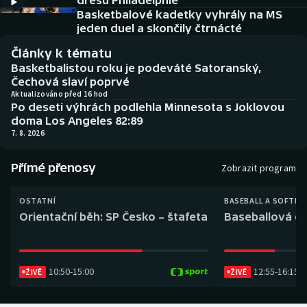
dresu Philadelphie
Baseball a softbal
Soutěže
Basketbalové kadetky vyhrály na MS
jeden duel a skončily čtrnácté
Basketbal
Historické návraty
Články k tématu
Basketbalistou roku je podeváté Satoranský,
Biatlon
Aplikace ČT sport
Čechová slaví poprvé
Aktualizováno před 16 hod
Po deseti výhrách podlehla Minnesota s Joklovou
Boby a skeleton
AZ kvíz
doma Los Angeles 82:89
7. 8. 2026
Box
Přímé přenosy
Zobrazit program
Curling
OSTATNÍ
BASEBALL A SOFTBA
Dostihy
Orientační běh: SP Česko – štafeta
Baseballová ex
Florbal
10:50
-
15:00
12:55
-
16:15
Futsal
ŽIVĚ
ŽIVĚ
Golf