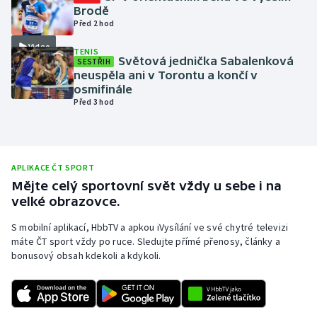
Brodě
Olympijské hry
Před 2 hod
Video
TENIS
Parasport
Světová jednička Sabalenková
SESTŘIH
neuspěla ani v Torontu a končí v
Plavání
osmifinále
Před 3 hod
Plážový volejbal
Ragby
APLIKACE ČT SPORT
Mějte celý sportovní svět vždy u sebe i na
Rychlobruslení
velké obrazovce.
Rychlostní kanoistika
S mobilní aplikací, HbbTV a apkou iVysílání ve své chytré televizi
máte ČT sport vždy po ruce. Sledujte přímé přenosy, články a
bonusový obsah kdekoli a kdykoli.
Short track
Sportovní střelba