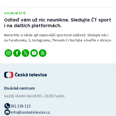
Stolní tenis
SOCIÁLNÍ SÍTĚ
Triatlon
Odteď vám už nic neunikne. Sledujte ČT sport
i na dalších platformách.
Veslování
Nenechte si nikde ujít nejnovější sportovní události. Sledujte nás i
na Facebooku, X, Instagramu, Threads či YouTube a buďte v obraze.
Vodní slalom
Volejbal
Ostatní
Divácké centrum
každý všední den:
8:00—16:00 hodin
261 136 113
info@ceskatelevize.cz