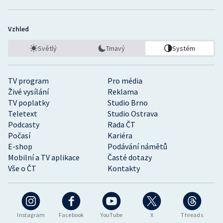
Vzhled
Světlý
Tmavý
Systém
TV program
Pro média
Živé vysílání
Reklama
TV poplatky
Studio Brno
Teletext
Studio Ostrava
Podcasty
Rada ČT
Počasí
Kariéra
E-shop
Podávání námětů
Mobilní a TV aplikace
Časté dotazy
Vše o ČT
Kontakty
Instagram
Facebook
YouTube
X
Threads