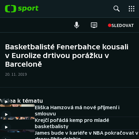
POPULÁRNÍ
SLEDOVAT
Fotbal
Basketbalisté Fenerbahce kousali
v Eurolize drtivou porážku v
Hokej
Barceloně
Tenis
20. 11. 2019
Atletika
Cyklistika
Videa k tématu
Eliška Hamzová má nové příjmení i
DALŠÍ SPORTY
smlouvu
Krejčí pořádá kemp pro mladé
basketbalisty
Americký fotbal
NEPŘEHLÉDNĚTE
James bude v kariéře v NBA pokračovat v