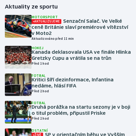
Aktuality ze sportu
Gymnastika
MOTORSPORT
Senzační Salač. Ve Velké
AKTUALIZUJEME
ceně Británie slaví premiérové vítězství
Házená
v Moto2
Aktualizováno před 11 min
Jezdectví
HOKEJ
Kanada deklasovala USA ve finále Hlinka
Judo
Gretzky Cupu a vrátila se na trůn
Před 1 hod
Krasobruslení
FOTBAL
Kritici šíří dezinformace, Infantina
nedáme, hlásí FIFA
Lezení
Před 2 hod
Lyže a snowboard
FOTBAL
Druhá porážka na startu sezony je v boji
o titul problém, připustil Priske
Moderní pětiboj
Před 2 hod
Motorsport
OSTATNÍ
SP v orientačním běhu ve Vyšším
ŽIVĚ