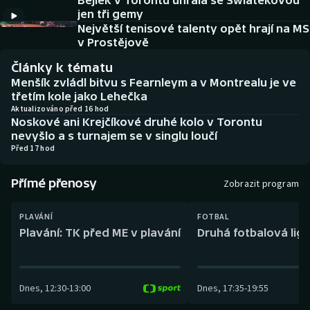
Bejlek v Torontu uhrála se Šwiatekovou
Baseball a softbal
Soutěže
jen tři gemy
Největší tenisové talenty opět hrají na MS
Basketbal
Historické návraty
v Prostějově
Články k tématu
Biatlon
Aplikace ČT sport
Menšík zvládl bitvu s Fearnleym a v Montrealu je ve
třetím kole jako Lehečka
Boby a skeleton
AZ kvíz
Aktualizováno před 16 hod
Noskové ani Krejčíkové druhé kolo v Torontu
nevyšlo a s turnajem se v singlu loučí
Box
Před 17 hod
Curling
Přímé přenosy
Zobrazit program
Dostihy
PLAVÁNÍ
FOTBAL
Plavání: TK před ME v plavání
Druhá fotbalová liga
Florbal
Futsal
Dnes
,
12:30
-
13:00
Dnes
,
17:35
-
19:55
Golf