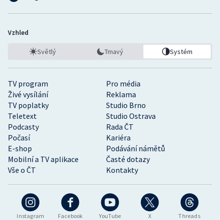
Vzhled
Světlý
Tmavý
Systém
TV program
Pro média
Živé vysílání
Reklama
TV poplatky
Studio Brno
Teletext
Studio Ostrava
Podcasty
Rada ČT
Počasí
Kariéra
E-shop
Podávání námětů
Mobilní a TV aplikace
Časté dotazy
Vše o ČT
Kontakty
Instagram
Facebook
YouTube
X
Threads