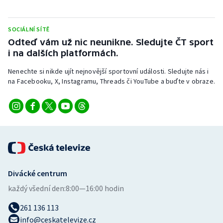
Stolní tenis
SOCIÁLNÍ SÍTĚ
Triatlon
Odteď vám už nic neunikne. Sledujte ČT sport
i na dalších platformách.
Veslování
Nenechte si nikde ujít nejnovější sportovní události. Sledujte nás i
Vodní slalom
na Facebooku, X, Instagramu, Threads či YouTube a buďte v obraze.
Volejbal
Ostatní
Divácké centrum
každý všední den:
8:00—16:00 hodin
261 136 113
info@ceskatelevize.cz