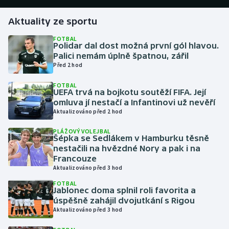
Aktuality ze sportu
Gymnastika
FOTBAL
Polidar dal dost možná první gól hlavou.
Házená
Palici nemám úplně špatnou, zářil
Před 2 hod
Jezdectví
FOTBAL
UEFA trvá na bojkotu soutěží FIFA. Její
Judo
omluva jí nestačí a Infantinovi už nevěří
Aktualizováno před 2 hod
Krasobruslení
PLÁŽOVÝ VOLEJBAL
Šépka se Sedlákem v Hamburku těsně
Lezení
nestačili na hvězdné Nory a pak i na
Francouze
Aktualizováno před 3 hod
Lyže a snowboard
FOTBAL
Jablonec doma splnil roli favorita a
Moderní pětiboj
úspěšně zahájil dvojutkání s Rigou
Aktualizováno před 3 hod
Motorsport