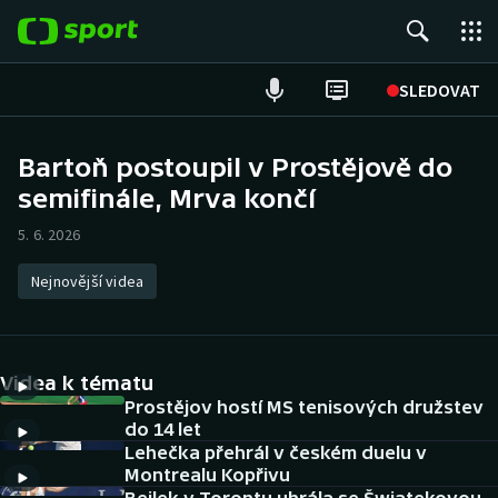
POPULÁRNÍ
SLEDOVAT
Fotbal
Bartoň postoupil v Prostějově do
semifinále, Mrva končí
Hokej
5. 6. 2026
Tenis
Nejnovější videa
Atletika
Cyklistika
Videa k tématu
DALŠÍ SPORTY
Prostějov hostí MS tenisových družstev
do 14 let
Lehečka přehrál v českém duelu v
Americký fotbal
NEPŘEHLÉDNĚTE
Montrealu Kopřivu