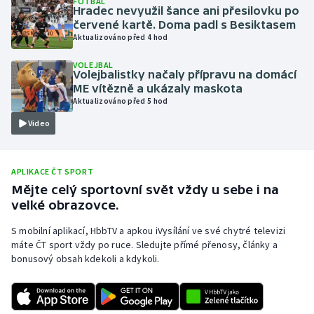
FOTBAL
Hradec nevyužil šance ani přesilovku po
Olympijské hry
červené kartě. Doma padl s Besiktasem
Aktualizováno před 4 hod
Parasport
VOLEJBAL
Volejbalistky načaly přípravu na domácí
Plavání
ME vítězně a ukázaly maskota
Aktualizováno před 5 hod
Plážový volejbal
Video
Ragby
APLIKACE ČT SPORT
Rychlobruslení
Mějte celý sportovní svět vždy u sebe i na
velké obrazovce.
Rychlostní kanoistika
S mobilní aplikací, HbbTV a apkou iVysílání ve své chytré televizi
máte ČT sport vždy po ruce. Sledujte přímé přenosy, články a
Short track
bonusový obsah kdekoli a kdykoli.
Sportovní střelba