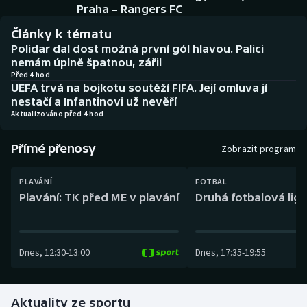
Baseball a softbal
Soutěže
Praha – Rangers FC
Články k tématu
Basketbal
Historické návraty
Polidar dal dost možná první gól hlavou. Palici
nemám úplně špatnou, zářil
Biatlon
Aplikace ČT sport
Před 4 hod
UEFA trvá na bojkotu soutěží FIFA. Její omluva jí
nestačí a Infantinovi už nevěří
Boby a skeleton
AZ kvíz
Aktualizováno před 4 hod
Box
Přímé přenosy
Zobrazit program
Curling
PLAVÁNÍ
FOTBAL
Plavání: TK před ME v plavání
Druhá fotbalová liga
Dostihy
Florbal
Dnes
,
12:30
-
13:00
Dnes
,
17:35
-
19:55
Futsal
Aktuality ze sportu
Golf