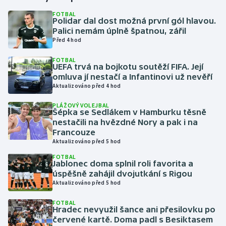
FOTBAL
Polidar dal dost možná první gól hlavou.
Gymnastika
Palici nemám úplně špatnou, zářil
Před 4 hod
Házená
FOTBAL
UEFA trvá na bojkotu soutěží FIFA. Její
Jezdectví
omluva jí nestačí a Infantinovi už nevěří
Aktualizováno před 4 hod
Judo
PLÁŽOVÝ VOLEJBAL
Šépka se Sedlákem v Hamburku těsně
Krasobruslení
nestačili na hvězdné Nory a pak i na
Francouze
Aktualizováno před 5 hod
Lezení
FOTBAL
Jablonec doma splnil roli favorita a
Lyže a snowboard
úspěšně zahájil dvojutkání s Rigou
Aktualizováno před 5 hod
Moderní pětiboj
FOTBAL
Hradec nevyužil šance ani přesilovku po
Motorsport
červené kartě. Doma padl s Besiktasem