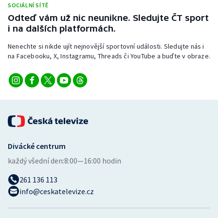
SOCIÁLNÍ SÍTĚ
Stolní tenis
Odteď vám už nic neunikne. Sledujte ČT sport
i na dalších platformách.
Triatlon
Nenechte si nikde ujít nejnovější sportovní události. Sledujte nás i
Veslování
na Facebooku, X, Instagramu, Threads či YouTube a buďte v obraze.
Vodní slalom
Volejbal
Ostatní
Divácké centrum
každý všední den:
8:00—16:00 hodin
261 136 113
info@ceskatelevize.cz