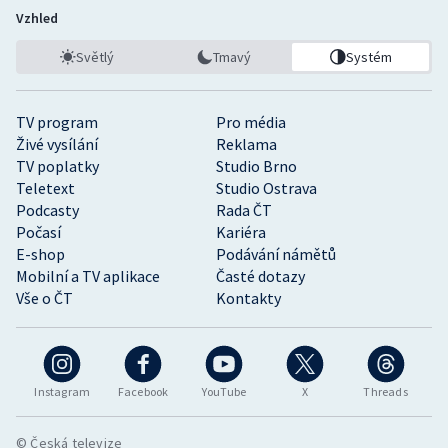
Vzhled
Světlý
Tmavý
Systém
TV program
Pro média
Živé vysílání
Reklama
TV poplatky
Studio Brno
Teletext
Studio Ostrava
Podcasty
Rada ČT
Počasí
Kariéra
E-shop
Podávání námětů
Mobilní a TV aplikace
Časté dotazy
Vše o ČT
Kontakty
Instagram
Facebook
YouTube
X
Threads
© Česká televize