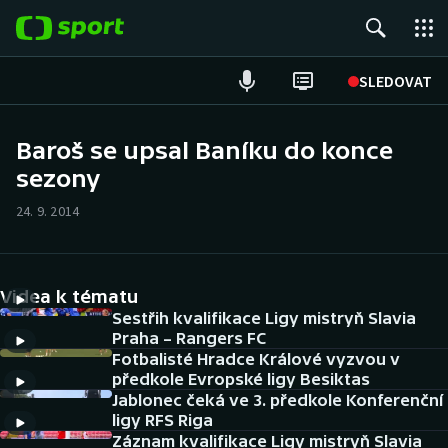
POPULÁRNÍ
SLEDOVAT
Fotbal
Baroš se upsal Baníku do konce
sezony
Hokej
24. 9. 2014
Tenis
Atletika
Videa k tématu
Cyklistika
Sestřih kvalifikace Ligy mistryň Slavia
Praha – Rangers FC
Fotbalisté Hradce Králové vyzvou v
DALŠÍ SPORTY
předkole Evropské ligy Besiktas
Jablonec čeká ve 3. předkole Konferenční
Americký fotbal
NEPŘEHLÉDNĚTE
ligy RFS Riga
Záznam kvalifikace Ligy mistryň Slavia