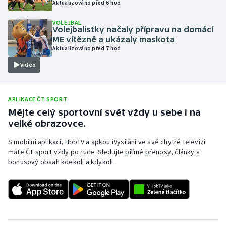
Aktualizováno před 6 hod
Olympijské hry
VOLEJBAL
Volejbalistky načaly přípravu na domácí
Parasport
ME vítězně a ukázaly maskota
Aktualizováno před 7 hod
Plavání
Video
Plážový volejbal
APLIKACE ČT SPORT
Ragby
Mějte celý sportovní svět vždy u sebe i na
velké obrazovce.
Rychlobruslení
S mobilní aplikací, HbbTV a apkou iVysílání ve své chytré televizi
máte ČT sport vždy po ruce. Sledujte přímé přenosy, články a
Rychlostní kanoistika
bonusový obsah kdekoli a kdykoli.
Short track
Sportovní střelba