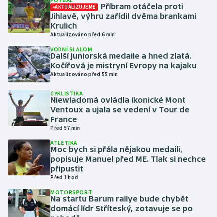
Příbram otáčela proti
AKTUALIZUJEME
Jihlavě, výhru zařídil dvěma brankami
Gymnastika
Krulich
Aktualizováno před 6 min
Házená
VODNÍ SLALOM
Další juniorská medaile a hned zlatá.
Kočířová je mistryní Evropy na kajaku
Jezdectví
Aktualizováno před 55 min
Judo
CYKLISTIKA
Niewiadomá ovládla ikonické Mont
Ventoux a ujala se vedení v Tour de
Krasobruslení
France
Před 57 min
Lezení
ATLETIKA
Moc bych si přála nějakou medaili,
popisuje Manuel před ME. Tlak si nechce
Lyže a snowboard
připustit
Před 1 hod
Moderní pětiboj
MOTORSPORT
Na startu Barum rallye bude chybět
Motorsport
domácí lídr Stříteský, zotavuje se po