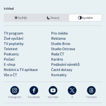
Vzhled
Světlý
Tmavý
Systém
TV program
Pro média
Živé vysílání
Reklama
TV poplatky
Studio Brno
Teletext
Studio Ostrava
Podcasty
Rada ČT
Počasí
Kariéra
E-shop
Podávání námětů
Mobilní a TV aplikace
Časté dotazy
Vše o ČT
Kontakty
Instagram
Facebook
YouTube
X
Threads