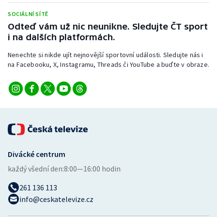
Stolní tenis
SOCIÁLNÍ SÍTĚ
Odteď vám už nic neunikne. Sledujte ČT sport
Triatlon
i na dalších platformách.
Veslování
Nenechte si nikde ujít nejnovější sportovní události. Sledujte nás i
na Facebooku, X, Instagramu, Threads či YouTube a buďte v obraze.
Vodní slalom
Volejbal
Ostatní
Divácké centrum
každý všední den:
8:00—16:00 hodin
261 136 113
info@ceskatelevize.cz