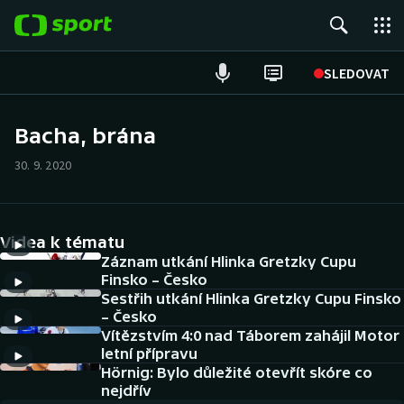
POPULÁRNÍ
SLEDOVAT
Fotbal
Bacha, brána
Hokej
30. 9. 2020
Tenis
Videa k tématu
Atletika
Záznam utkání Hlinka Gretzky Cupu
Finsko – Česko
Cyklistika
Sestřih utkání Hlinka Gretzky Cupu Finsko
– Česko
DALŠÍ SPORTY
Vítězstvím 4:0 nad Táborem zahájil Motor
letní přípravu
Americký fotbal
Hörnig: Bylo důležité otevřít skóre co
NEPŘEHLÉDNĚTE
nejdřív