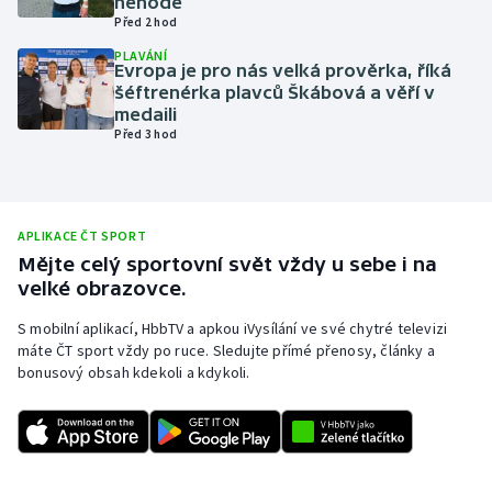
nehodě
Před 2 hod
Olympijské hry
PLAVÁNÍ
Evropa je pro nás velká prověrka, říká
Parasport
šéftrenérka plavců Škábová a věří v
medaili
Před 3 hod
Plavání
Plážový volejbal
APLIKACE ČT SPORT
Ragby
Mějte celý sportovní svět vždy u sebe i na
velké obrazovce.
Rychlobruslení
S mobilní aplikací, HbbTV a apkou iVysílání ve své chytré televizi
Rychlostní kanoistika
máte ČT sport vždy po ruce. Sledujte přímé přenosy, články a
bonusový obsah kdekoli a kdykoli.
Short track
Sportovní střelba