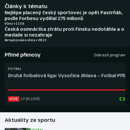
Baseball a softbal
Soutěže
Články k tématu
Nejlépe placený český sportovec je opět Pastrňák,
Basketbal
Historické návraty
podle Forbesu vydělal 275 milionů
Včera v 11:56
Česká osmnáctka ztrátu proti Finsku nedotáhla a o
Biatlon
Aplikace ČT sport
medaile si nezahraje
Aktualizováno včera v 09:23
Boby a skeleton
AZ kvíz
Přímé přenosy
Zobrazit program
Box
FOTBAL
Curling
Druhá fotbalová liga: Vysočina Jihlava – Fotbal Příb
Dostihy
17:35
-
19:55
ŽIVĚ
Florbal
Futsal
Aktuality ze sportu
Golf
FOTBAL