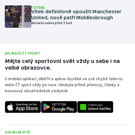
FOTBAL
Olympijské hry
Vítek definitivně opouští Manchester
United, nově patří Middlesbrough
Parasport
Aktualizováno před 3 hod
Plavání
Plážový volejbal
APLIKACE ČT SPORT
Mějte celý sportovní svět vždy u sebe i na
Ragby
velké obrazovce.
S mobilní aplikací, HbbTV a apkou iVysílání ve své chytré televizi
Rychlobruslení
máte ČT sport vždy po ruce. Sledujte přímé přenosy, články a
bonusový obsah kdekoli a kdykoli.
Rychlostní kanoistika
Short track
Sportovní střelba
SOCIÁLNÍ SÍTĚ