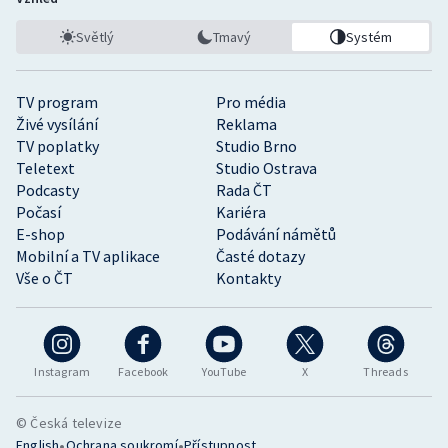
Světlý
Tmavý
Systém
TV program
Pro média
Živé vysílání
Reklama
TV poplatky
Studio Brno
Teletext
Studio Ostrava
Podcasty
Rada ČT
Počasí
Kariéra
E-shop
Podávání námětů
Mobilní a TV aplikace
Časté dotazy
Vše o ČT
Kontakty
Instagram
Facebook
YouTube
X
Threads
© Česká televize
•
•
English
Ochrana soukromí
Přístupnost