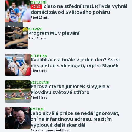
OSTATNÍ
Zlato na střední trati. Křivda vyhrál
ŽIVĚ
domácí závod Světového poháru
Gymnastika
Před 25 min
Video
Házená
PLAVÁNÍ
Program ME v plavání
Před 41 min
Jezdectví
Judo
ATLETIKA
Kvalifikace a finále v jeden den? Asi si
nás pletou s vícebojaři, rýpl si Staněk
Krasobruslení
Před 3 hod
VESLOVÁNÍ
Lezení
Párová čtyřka juniorek si vyjela v
Plovdivu světové stříbro
Lyže a snowboard
Před 3 hod
FOTBAL
Moderní pětiboj
Jeho skvělá práce se nedá ignorovat,
zní na Infantinovu adresu. Mezitím
vyplouvá další skandál
Motorsport
Aktualizováno před 3 hod