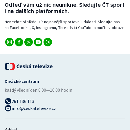
Stolní tenis
Odteď vám už nic neunikne. Sledujte ČT sport
i na dalších platformách.
Triatlon
Nenechte si nikde ujít nejnovější sportovní události. Sledujte nás i
na Facebooku, X, Instagramu, Threads či YouTube a buďte v obraze.
Veslování
Vodní slalom
Volejbal
Ostatní
Divácké centrum
každý všední den:
8:00—16:00 hodin
261 136 113
info@ceskatelevize.cz
Vzhled