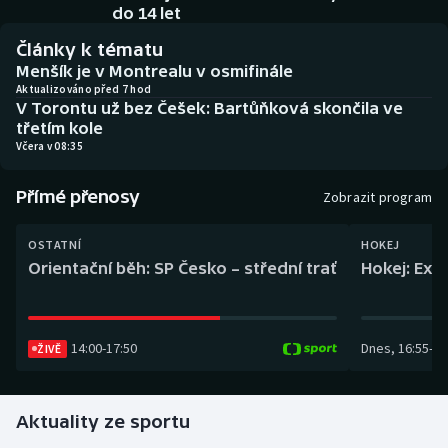
Baseball a softbal
Soutěže
do 14 let
Články k tématu
Basketbal
Historické návraty
Menšík je v Montrealu v osmifinále
Aktualizováno před 7 hod
V Torontu už bez Češek: Bartůňková skončila ve
Biatlon
Aplikace ČT sport
třetím kole
Včera v 08:35
Boby a skeleton
AZ kvíz
Přímé přenosy
Zobrazit program
Box
OSTATNÍ
HOKEJ
Curling
Orientační běh: SP Česko – střední trať
Hokej: Exh
Dostihy
14:00
-
17:50
Dnes
,
16:55
-
19
Florbal
ŽIVĚ
Futsal
Aktuality ze sportu
Golf