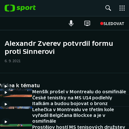
POPULÁRNÍ
SLEDOVAT
Fotbal
Alexandr Zverev potvrdil formu
proti Sinnerovi
Hokej
6. 9. 2021
Tenis
Atletika
Videa k tématu
Cyklistika
Menšík prošel v Montrealu do osmifinále
České tenistky na MS U14 podlehly
Italkám a budou bojovat o bronz
DALŠÍ SPORTY
Lehečka v Montrealu ve třetím kole
vyřadil Belgičana Blockxe a je v
Americký fotbal
NEPŘEHLÉDNĚTE
osmifinále
Prostějov hostí MS tenisových družstev