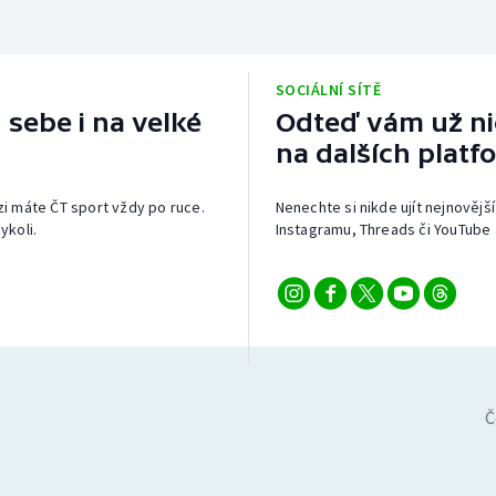
SOCIÁLNÍ SÍTĚ
 sebe i na velké
Odteď vám už nic
na dalších platf
izi máte ČT sport vždy po ruce.
Nenechte si nikde ujít nejnovější
ykoli.
Instagramu, Threads či YouTube 
Č