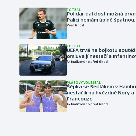
FOTBAL
Polidar dal dost možná první
Palici nemám úplně špatnou, 
Před 6 hod
FOTBAL
UEFA trvá na bojkotu soutěží 
omluva jí nestačí a Infantino
Aktualizováno před 6 hod
PLÁŽOVÝ VOLEJBAL
Šépka se Sedlákem v Hambu
nestačili na hvězdné Nory a 
Francouze
Aktualizováno před 6 hod