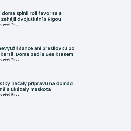
 doma splnil roli favorita a
zahájil dvojutkání s Rigou
o před 7 hod
evyužil šance ani přesilovku po
 kartě. Doma padl s Besiktasem
o před 7 hod
istky načaly přípravu na domácí
zně a ukázaly maskota
o před 9 hod