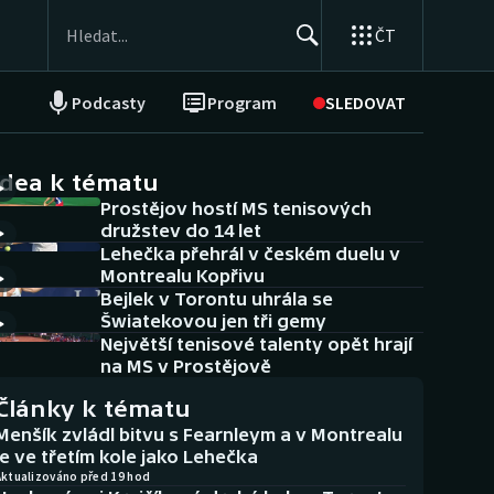
ČT
Podcasty
Program
SLEDOVAT
NEPŘEHLÉDNĚTE
Soutěže
idea k tématu
Prostějov hostí MS tenisových
Historické návraty
družstev do 14 let
Lehečka přehrál v českém duelu v
Aplikace ČT sport
Montrealu Kopřivu
Bejlek v Torontu uhrála se
AZ kvíz
Šwiatekovou jen tři gemy
Největší tenisové talenty opět hrají
na MS v Prostějově
Články k tématu
Menšík zvládl bitvu s Fearnleym a v Montrealu
je ve třetím kole jako Lehečka
Aktualizováno před 19 hod