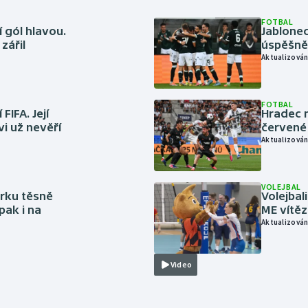
FOTBAL
 gól hlavou.
Jablonec
zářil
úspěšně 
Aktualizován
FOTBAL
FIFA. Její
Hradec n
vi už nevěří
červené
Aktualizován
VOLEJBAL
rku těsně
Volejbal
pak i na
ME vítě
Aktualizován
Video