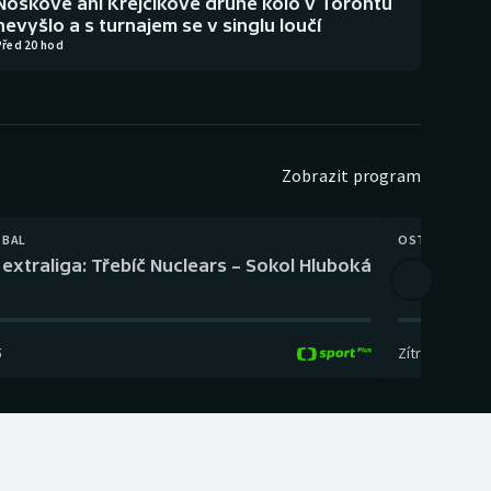
Noskové ani Krejčíkové druhé kolo v Torontu
nevyšlo a s turnajem se v singlu loučí
Před 20 hod
Zobrazit program
TBAL
OSTATNÍ
extraliga: Třebíč Nuclears – Sokol Hluboká
Orientační
5
Zítra
,
14:00
-
17