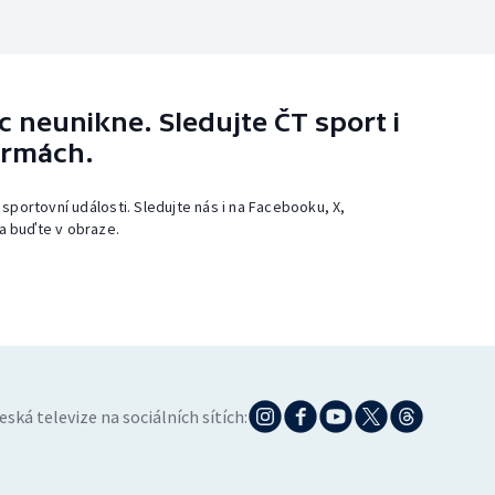
 neunikne. Sledujte ČT sport i
ormách.
 sportovní události. Sledujte nás i na Facebooku, X,
a buďte v obraze.
eská televize na sociálních sítích: