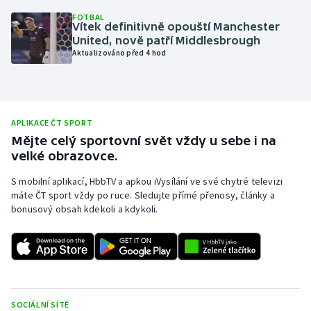
FOTBAL
Olympijské hry
Vítek definitivně opouští Manchester
United, nově patří Middlesbrough
Parasport
Aktualizováno před 4 hod
Plavání
Plážový volejbal
APLIKACE ČT SPORT
Mějte celý sportovní svět vždy u sebe i na
Ragby
velké obrazovce.
S mobilní aplikací, HbbTV a apkou iVysílání ve své chytré televizi
Rychlobruslení
máte ČT sport vždy po ruce. Sledujte přímé přenosy, články a
bonusový obsah kdekoli a kdykoli.
Rychlostní kanoistika
Short track
Sportovní střelba
SOCIÁLNÍ SÍTĚ