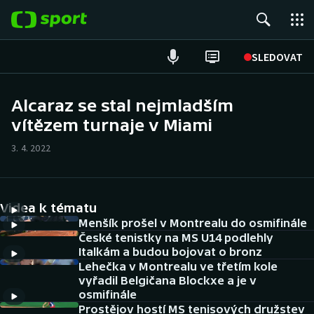
POPULÁRNÍ
SLEDOVAT
Fotbal
Alcaraz se stal nejmladším
vítězem turnaje v Miami
Hokej
3. 4. 2022
Tenis
Atletika
Videa k tématu
Cyklistika
Menšík prošel v Montrealu do osmifinále
České tenistky na MS U14 podlehly
Italkám a budou bojovat o bronz
DALŠÍ SPORTY
Lehečka v Montrealu ve třetím kole
vyřadil Belgičana Blockxe a je v
Americký fotbal
NEPŘEHLÉDNĚTE
osmifinále
Prostějov hostí MS tenisových družstev