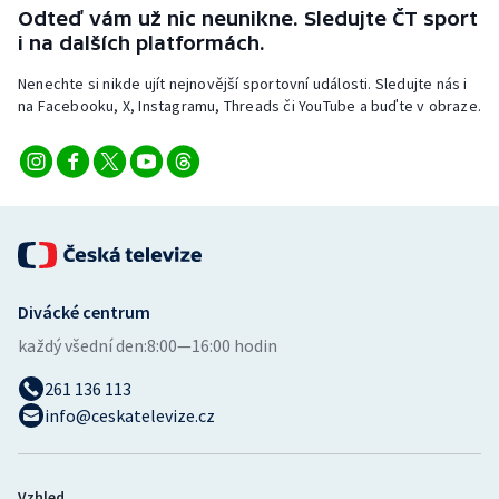
Stolní tenis
Odteď vám už nic neunikne. Sledujte ČT sport
i na dalších platformách.
Triatlon
Nenechte si nikde ujít nejnovější sportovní události. Sledujte nás i
na Facebooku, X, Instagramu, Threads či YouTube a buďte v obraze.
Veslování
Vodní slalom
Volejbal
Ostatní
Divácké centrum
každý všední den:
8:00—16:00 hodin
261 136 113
info@ceskatelevize.cz
Vzhled