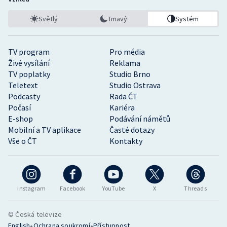
Světlý
Tmavý
Systém
TV program
Pro média
Živé vysílání
Reklama
TV poplatky
Studio Brno
Teletext
Studio Ostrava
Podcasty
Rada ČT
Počasí
Kariéra
E-shop
Podávání námětů
Mobilní a TV aplikace
Časté dotazy
Vše o ČT
Kontakty
Instagram
Facebook
YouTube
X
Threads
© Česká televize
•
•
English
Ochrana soukromí
Přístupnost