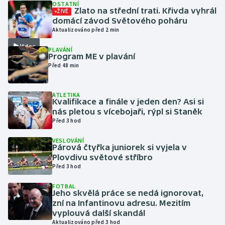
OSTATNÍ
Zlato na střední trati. Křivda vyhrál
ŽIVĚ
domácí závod Světového poháru
Gymnastika
Aktualizováno před 2 min
Video
Házená
PLAVÁNÍ
Program ME v plavání
Před 48 min
Jezdectví
Judo
ATLETIKA
Kvalifikace a finále v jeden den? Asi si
nás pletou s vícebojaři, rýpl si Staněk
Krasobruslení
Před 3 hod
VESLOVÁNÍ
Lezení
Párová čtyřka juniorek si vyjela v
Plovdivu světové stříbro
Lyže a snowboard
Před 3 hod
FOTBAL
Moderní pětiboj
Jeho skvělá práce se nedá ignorovat,
zní na Infantinovu adresu. Mezitím
vyplouvá další skandál
Motorsport
Aktualizováno před 3 hod