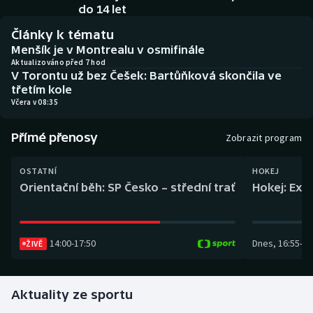
Baseball a softbal
Soutěže
do 14 let
Články k tématu
Basketbal
Historické návraty
Menšík je v Montrealu v osmifinále
Aktualizováno před 7 hod
V Torontu už bez Češek: Bartůňková skončila ve
Biatlon
Aplikace ČT sport
třetím kole
Včera v 08:35
Boby a skeleton
AZ kvíz
Přímé přenosy
Zobrazit program
Box
OSTATNÍ
HOKEJ
Curling
Orientační běh: SP Česko – střední trať
Hokej: Exh
Dostihy
14:00
-
17:50
Dnes
,
16:55
-
19
Florbal
ŽIVĚ
Futsal
Aktuality ze sportu
Golf