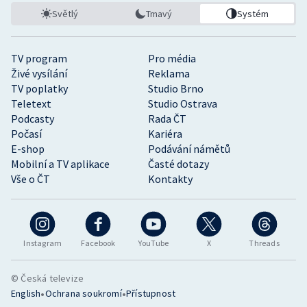
Světlý
Tmavý
Systém
TV program
Pro média
Živé vysílání
Reklama
TV poplatky
Studio Brno
Teletext
Studio Ostrava
Podcasty
Rada ČT
Počasí
Kariéra
E-shop
Podávání námětů
Mobilní a TV aplikace
Časté dotazy
Vše o ČT
Kontakty
Instagram
Facebook
YouTube
X
Threads
© Česká televize
•
•
English
Ochrana soukromí
Přístupnost