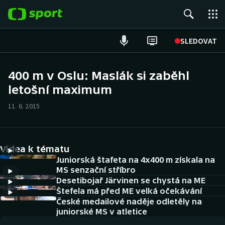
POPULÁRNÍ
SLEDOVAT
Fotbal
400 m v Oslu: Maslák si zaběhl
letošní maximum
Hokej
11. 6. 2015
Tenis
Atletika
Videa k tématu
Cyklistika
Juniorská štafeta na 4x400 m získala na
MS senzační stříbro
Desetibojař Järvinen se chystá na ME
DALŠÍ SPORTY
Štefela má před ME velká očekávání
České medailové naděje odletěly na
Americký fotbal
NEPŘEHLÉDNĚTE
juniorské MS v atletice