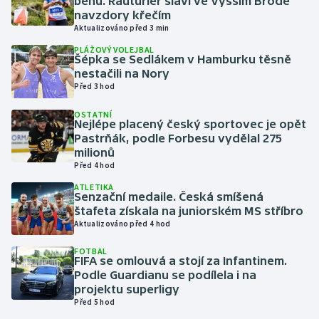
běhu. Rauturier slaví ve Vyšším Brodě
navzdory křečím
Aktualizováno před 3 min
Gymnastika
PLÁŽOVÝ VOLEJBAL
Šépka se Sedlákem v Hamburku těsně
Házená
nestačili na Nory
Před 3 hod
Jezdectví
OSTATNÍ
Nejlépe placený český sportovec je opět
Judo
Pastrňák, podle Forbesu vydělal 275
milionů
Před 4 hod
Krasobruslení
ATLETIKA
Senzační medaile. Česká smíšená
Lezení
štafeta získala na juniorském MS stříbro
Aktualizováno před 4 hod
Lyže a snowboard
FOTBAL
FIFA se omlouvá a stojí za Infantinem.
Moderní pětiboj
Podle Guardianu se podílela i na
projektu superligy
Před 5 hod
Motorsport