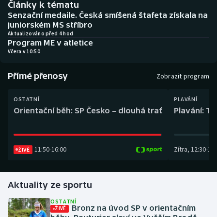
Články k tématu
Baseball a softbal
Soutěže
Senzační medaile. Česká smíšená štafeta získala na
juniorském MS stříbro
Basketbal
Historické návraty
Aktualizováno před 4 hod
Program ME v atletice
Včera v 10:50
Biatlon
Aplikace ČT sport
Přímé přenosy
Boby a skeleton
AZ kvíz
Zobrazit program
Box
OSTATNÍ
PLAVÁNÍ
Orientační běh: SP Česko – dlouhá trať
Plavání: TK
Curling
Dostihy
11:50
-
16:00
Zítra
,
12:30
-
13:
ŽIVĚ
Florbal
Aktuality ze sportu
Futsal
OSTATNÍ
Bronz na úvod SP v orientačním
ŽIVĚ
Golf