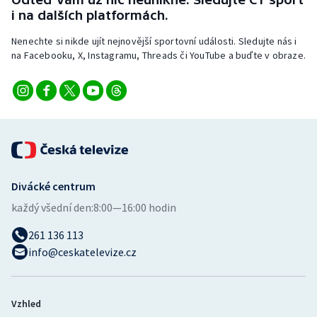
Stolní tenis
i na dalších platformách.
Nenechte si nikde ujít nejnovější sportovní události. Sledujte nás i
Triatlon
na Facebooku, X, Instagramu, Threads či YouTube a buďte v obraze.
Veslování
Vodní slalom
Volejbal
Ostatní
Divácké centrum
každý všední den:
8:00—16:00 hodin
261 136 113
info@ceskatelevize.cz
Vzhled