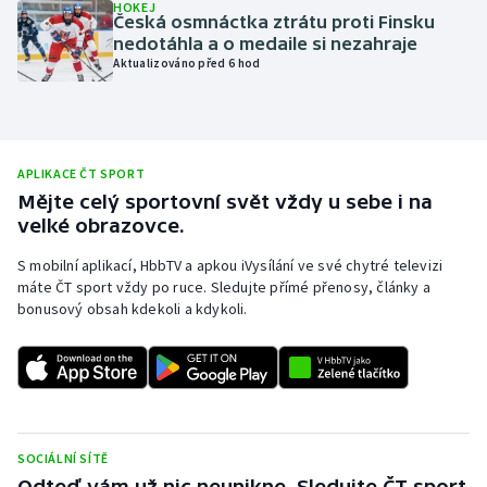
HOKEJ
Česká osmnáctka ztrátu proti Finsku
Olympijské hry
nedotáhla a o medaile si nezahraje
Aktualizováno před 6 hod
Parasport
Plavání
APLIKACE ČT SPORT
Plážový volejbal
Mějte celý sportovní svět vždy u sebe i na
velké obrazovce.
Ragby
S mobilní aplikací, HbbTV a apkou iVysílání ve své chytré televizi
máte ČT sport vždy po ruce. Sledujte přímé přenosy, články a
Rychlobruslení
bonusový obsah kdekoli a kdykoli.
Rychlostní kanoistika
Short track
Sportovní střelba
SOCIÁLNÍ SÍTĚ
Odteď vám už nic neunikne. Sledujte ČT sport