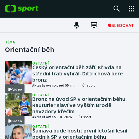
POPULÁRNÍ
SLEDOVAT
Fotbal
TÉMA
Orientační běh
Hokej
OSTATNÍ
Český orientační běh září. Křivda na
Tenis
střední trati vyhrál, Dittrichová bere
bronz
Atletika
|
Aktualizováno před 55 min
ČT sport
Video
OSTATNÍ
Cyklistika
Bronz na úvod SP v orientačním běhu.
Rauturier slaví ve Vyšším Brodě
navzdory křečím
DALŠÍ SPORTY
|
Aktualizováno 6. 8. 2026
ČT sport
Video
OSTATNÍ
Americký fotbal
NEPŘEHLÉDNĚTE
Šumava bude hostit první letošní lesní
podnik SP v orientačním běhu