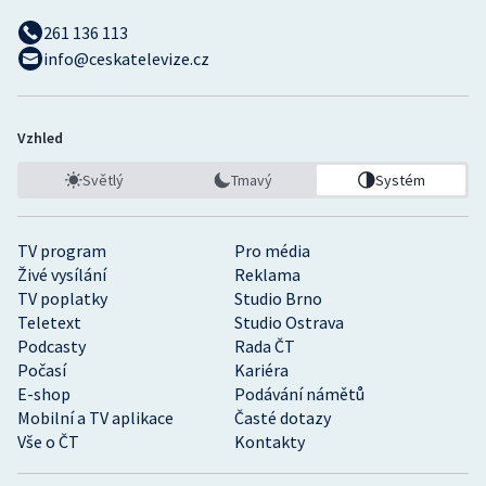
261 136 113
Olympijské hry
info@ceskatelevize.cz
Parasport
Plavání
Vzhled
Světlý
Tmavý
Systém
Plážový volejbal
Ragby
TV program
Pro média
Živé vysílání
Reklama
Rychlobruslení
TV poplatky
Studio Brno
Teletext
Studio Ostrava
Rychlostní kanoistika
Podcasty
Rada ČT
Počasí
Kariéra
E-shop
Podávání námětů
Short track
Mobilní a TV aplikace
Časté dotazy
Vše o ČT
Kontakty
Sportovní střelba