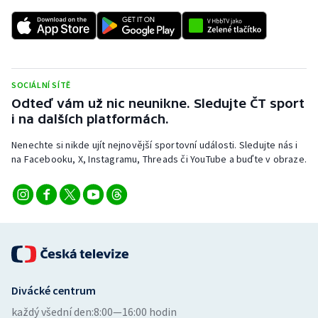
Gymnastika
Házená
SOCIÁLNÍ SÍTĚ
Jezdectví
Odteď vám už nic neunikne. Sledujte ČT sport
i na dalších platformách.
Judo
Nenechte si nikde ujít nejnovější sportovní události. Sledujte nás i
na Facebooku, X, Instagramu, Threads či YouTube a buďte v obraze.
Krasobruslení
Lezení
Lyže a snowboard
Moderní pětiboj
Divácké centrum
Motorsport
každý všední den:
8:00—16:00 hodin