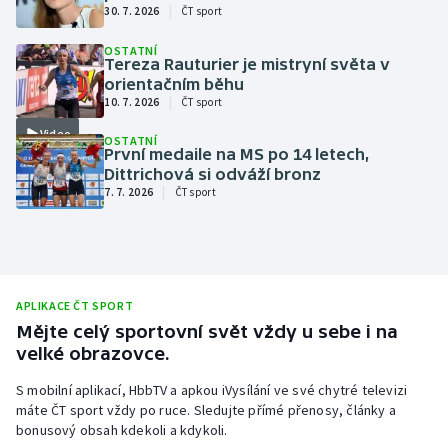
|
Baseball a softbal
Soutěže
30. 7. 2026
ČT sport
OSTATNÍ
Basketbal
Historické návraty
Tereza Rauturier je mistryní světa v
orientačním běhu
|
10. 7. 2026
ČT sport
Biatlon
Aplikace ČT sport
Video
OSTATNÍ
První medaile na MS po 14 letech,
Boby a skeleton
AZ kvíz
Dittrichová si odváží bronz
|
7. 7. 2026
ČT sport
Box
Curling
Dostihy
APLIKACE ČT SPORT
Mějte celý sportovní svět vždy u sebe i na
Florbal
velké obrazovce.
S mobilní aplikací, HbbTV a apkou iVysílání ve své chytré televizi
Futsal
máte ČT sport vždy po ruce. Sledujte přímé přenosy, články a
bonusový obsah kdekoli a kdykoli.
Golf