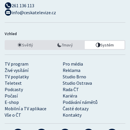
261 136 113
Olympijské hry
info@ceskatelevize.cz
Parasport
Vzhled
Plavání
Světlý
Tmavý
Systém
Plážový volejbal
TV program
Pro média
Ragby
Živé vysílání
Reklama
TV poplatky
Studio Brno
Rychlobruslení
Teletext
Studio Ostrava
Podcasty
Rada ČT
Rychlostní kanoistika
Počasí
Kariéra
E-shop
Podávání námětů
Short track
Mobilní a TV aplikace
Časté dotazy
Vše o ČT
Kontakty
Sportovní střelba