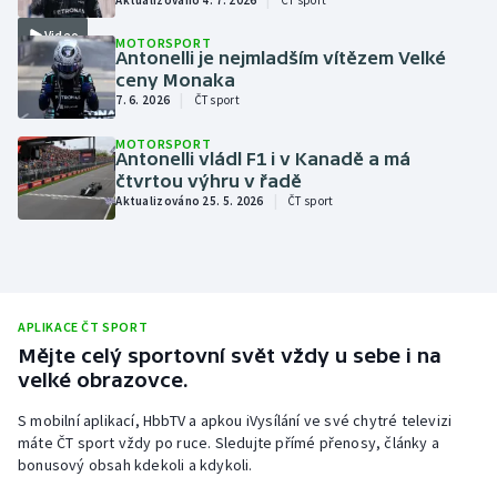
Baseball a softbal
Soutěže
Video
MOTORSPORT
Antonelli je nejmladším vítězem Velké
Basketbal
Historické návraty
ceny Monaka
|
7. 6. 2026
ČT sport
Biatlon
Aplikace ČT sport
MOTORSPORT
Antonelli vládl F1 i v Kanadě a má
Boby a skeleton
AZ kvíz
čtvrtou výhru v řadě
|
Aktualizováno 25. 5. 2026
ČT sport
Box
Curling
APLIKACE ČT SPORT
Dostihy
Mějte celý sportovní svět vždy u sebe i na
velké obrazovce.
Florbal
S mobilní aplikací, HbbTV a apkou iVysílání ve své chytré televizi
Futsal
máte ČT sport vždy po ruce. Sledujte přímé přenosy, články a
bonusový obsah kdekoli a kdykoli.
Golf