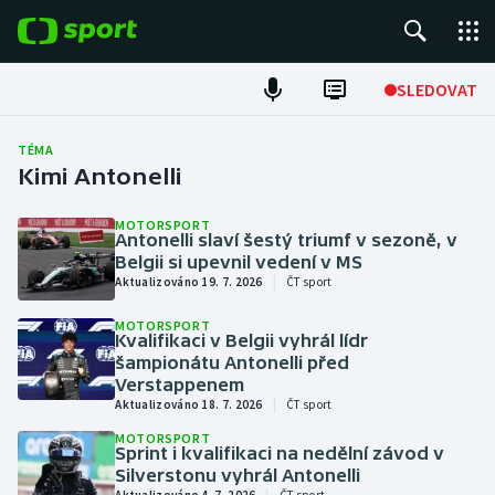
POPULÁRNÍ
SLEDOVAT
Fotbal
TÉMA
Kimi Antonelli
Hokej
MOTORSPORT
Antonelli slaví šestý triumf v sezoně, v
Tenis
Belgii si upevnil vedení v MS
|
Aktualizováno 19. 7. 2026
ČT sport
Atletika
MOTORSPORT
Kvalifikaci v Belgii vyhrál lídr
Cyklistika
šampionátu Antonelli před
Verstappenem
|
DALŠÍ SPORTY
Aktualizováno 18. 7. 2026
ČT sport
MOTORSPORT
Sprint i kvalifikaci na nedělní závod v
Americký fotbal
NEPŘEHLÉDNĚTE
Silverstonu vyhrál Antonelli
|
Aktualizováno 4. 7. 2026
ČT sport