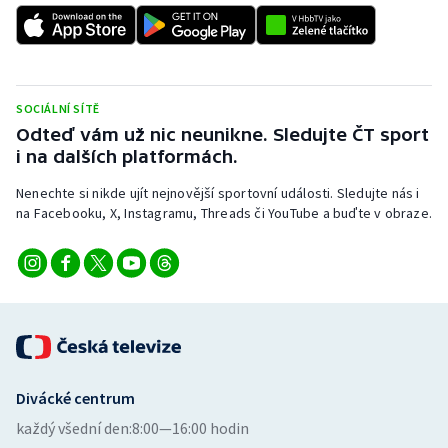
Gymnastika
Házená
SOCIÁLNÍ SÍTĚ
Odteď vám už nic neunikne. Sledujte ČT sport
Jezdectví
i na dalších platformách.
Judo
Nenechte si nikde ujít nejnovější sportovní události. Sledujte nás i
na Facebooku, X, Instagramu, Threads či YouTube a buďte v obraze.
Krasobruslení
Lezení
Lyže a snowboard
Moderní pětiboj
Divácké centrum
každý všední den:
8:00—16:00 hodin
Motorsport