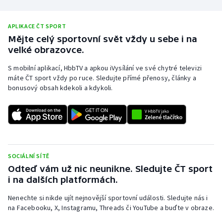
Olympijské hry
APLIKACE ČT SPORT
Parasport
Mějte celý sportovní svět vždy u sebe i na
velké obrazovce.
Plavání
S mobilní aplikací, HbbTV a apkou iVysílání ve své chytré televizi
máte ČT sport vždy po ruce. Sledujte přímé přenosy, články a
Plážový volejbal
bonusový obsah kdekoli a kdykoli.
Ragby
Rychlobruslení
SOCIÁLNÍ SÍTĚ
Rychlostní kanoistika
Odteď vám už nic neunikne. Sledujte ČT sport
i na dalších platformách.
Short track
Nenechte si nikde ujít nejnovější sportovní události. Sledujte nás i
Sportovní střelba
na Facebooku, X, Instagramu, Threads či YouTube a buďte v obraze.