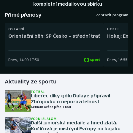
Baseball a softbal
Soutěže
kompletní medailovou sbírku
Přímé přenosy
Zobrazit program
Basketbal
Historické návraty
OSTATNÍ
HOKEJ
Biatlon
Aplikace ČT sport
Orientační běh: SP Česko – střední trať
Hokej: Exh
Boby a skeleton
AZ kvíz
Dnes
,
14:00
-
17:50
Dnes
,
16:55
-
19
Box
Curling
Aktuality ze sportu
Dostihy
FOTBAL
Liberec díky gólu Dulaye připravil
Zbrojovku o neporazitelnost
Florbal
Aktualizováno před 1 hod
Futsal
VODNÍ SLALOM
Další juniorská medaile a hned zlatá.
Kočířová je mistryní Evropy na kajaku
Golf