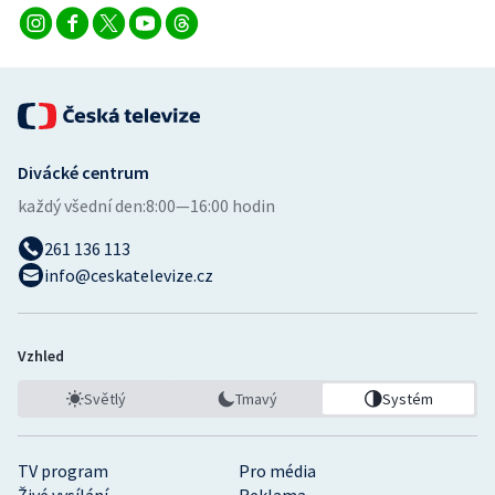
Stolní tenis
Triatlon
Veslování
Divácké centrum
Vodní slalom
každý všední den:
8:00—16:00 hodin
Volejbal
261 136 113
info@ceskatelevize.cz
Ostatní
Vzhled
Světlý
Tmavý
Systém
TV program
Pro média
Živé vysílání
Reklama