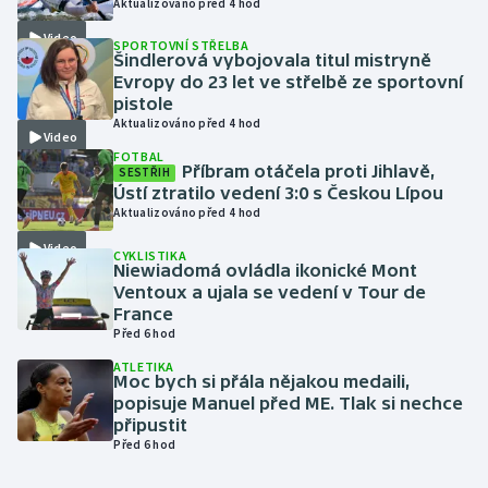
Aktualizováno před 4 hod
Video
SPORTOVNÍ STŘELBA
Gymnastika
Šindlerová vybojovala titul mistryně
Evropy do 23 let ve střelbě ze sportovní
Házená
pistole
Aktualizováno před 4 hod
Video
Jezdectví
FOTBAL
Příbram otáčela proti Jihlavě,
SESTŘIH
Ústí ztratilo vedení 3:0 s Českou Lípou
Judo
Aktualizováno před 4 hod
Video
CYKLISTIKA
Krasobruslení
Niewiadomá ovládla ikonické Mont
Ventoux a ujala se vedení v Tour de
Lezení
France
Před 6 hod
Lyže a snowboard
ATLETIKA
Moc bych si přála nějakou medaili,
popisuje Manuel před ME. Tlak si nechce
Moderní pětiboj
připustit
Před 6 hod
Motorsport