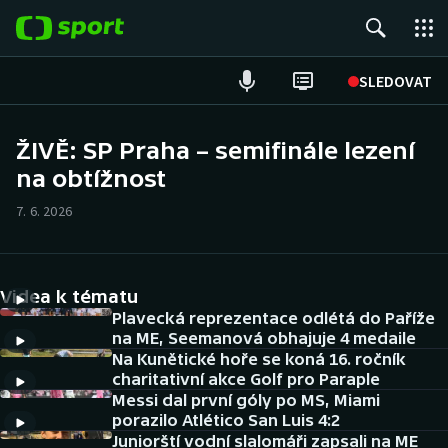
POPULÁRNÍ
SLEDOVAT
Fotbal
ŽIVĚ: SP Praha – semifinále lezení
na obtížnost
Hokej
7. 6. 2026
Tenis
Atletika
Videa k tématu
Cyklistika
Plavecká reprezentace odlétá do Paříže
na ME, Seemanová obhajuje 4 medaile
Na Kunětické hoře se koná 16. ročník
DALŠÍ SPORTY
charitativní akce Golf pro Paraple
Messi dal první góly po MS, Miami
Americký fotbal
NEPŘEHLÉDNĚTE
porazilo Atlético San Luis 4:2
Juniorští vodní slalomáři zapsali na ME