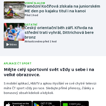
VODNÍ SLALOM
Famózní Kočířová získala na juniorském
Olympijské hry
ME den po kajaku titul i na kanoi
Před 1 hod
Parasport
OSTATNÍ
Český orientační běh září. Křivda na
Plavání
střední trati vyhrál, Dittrichová bere
bronz
Plážový volejbal
Aktualizováno před 1 hod
Video
Ragby
Rychlobruslení
APLIKACE ČT SPORT
Mějte celý sportovní svět vždy u sebe i na
velké obrazovce.
Rychlostní kanoistika
S mobilní aplikací, HbbTV a apkou iVysílání ve své chytré televizi
Short track
máte ČT sport vždy po ruce. Sledujte přímé přenosy, články a
bonusový obsah kdekoli a kdykoli.
Sportovní střelba