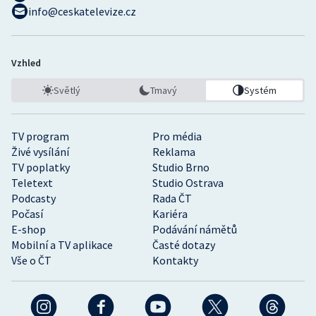
info@ceskatelevize.cz
Vzhled
Světlý
Tmavý
Systém
TV program
Pro média
Živé vysílání
Reklama
TV poplatky
Studio Brno
Teletext
Studio Ostrava
Podcasty
Rada ČT
Počasí
Kariéra
E-shop
Podávání námětů
Mobilní a TV aplikace
Časté dotazy
Vše o ČT
Kontakty