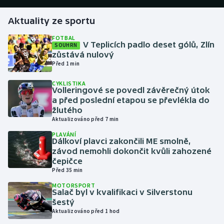
Aktuality ze sportu
Gymnastika
FOTBAL
V Teplicích padlo deset gólů, Zlín
SOUHRN
Házená
zůstává nulový
Před 1 min
Jezdectví
CYKLISTIKA
Volleringové se povedl závěrečný útok
Judo
a před poslední etapou se převlékla do
žlutého
Krasobruslení
Aktualizováno před 7 min
PLAVÁNÍ
Dálkoví plavci zakončili ME smolně,
Lezení
závod nemohli dokončit kvůli zahozené
čepičce
Lyže a snowboard
Před 35 min
MOTORSPORT
Moderní pětiboj
Salač byl v kvalifikaci v Silverstonu
šestý
Aktualizováno před 1 hod
Motorsport