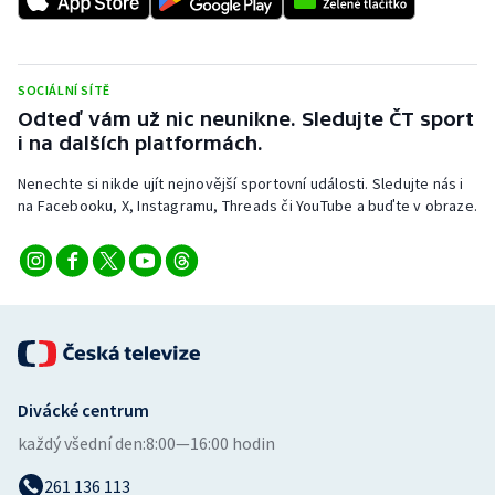
Stolní tenis
Triatlon
SOCIÁLNÍ SÍTĚ
Odteď vám už nic neunikne. Sledujte ČT sport
Veslování
i na dalších platformách.
Vodní slalom
Nenechte si nikde ujít nejnovější sportovní události. Sledujte nás i
na Facebooku, X, Instagramu, Threads či YouTube a buďte v obraze.
Volejbal
Ostatní
Divácké centrum
každý všední den:
8:00—16:00 hodin
261 136 113