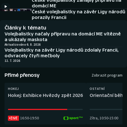
České volejbalistky zahájily přípravu na
Baseball a softbal
Soutěže
domácí ME
České volejbalistky na závěr Ligy národů
Basketbal
Historické návraty
porazily Francii
Články k tématu
Biatlon
Aplikace ČT sport
Volejbalistky načaly přípravu na domácí ME vítězně
a ukázaly maskota
Boby a skeleton
AZ kvíz
Aktualizováno 6. 8. 2026
Volejbalistky na závěr Ligy národů zdolaly Francii,
odvracely čtyři mečboly
Box
12. 7. 2026
Curling
Přímé přenosy
Zobrazit program
Dostihy
HOKEJ
OSTATNÍ
Hokej: Exhibice Hvězdy zpět 2026
Orientační běh: 
Florbal
Futsal
16:50
-
19:50
Zítra
,
10:50
-
15:00
ŽIVĚ
Golf