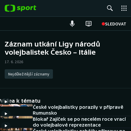
POPULÁRNÍ
SLEDOVAT
Fotbal
Záznam utkání Ligy národů
volejbalistek Česko – Itálie
Hokej
17. 6. 2026
Tenis
Nejdůležitější záznamy
Atletika
Cyklistika
Videa k tématu
DALŠÍ SPORTY
České volejbalistky porazily v přípravě
Rumunsko
Blokař Zajíček se po necelém roce vrací
Americký fotbal
NEPŘEHLÉDNĚTE
do volejbalové reprezentace