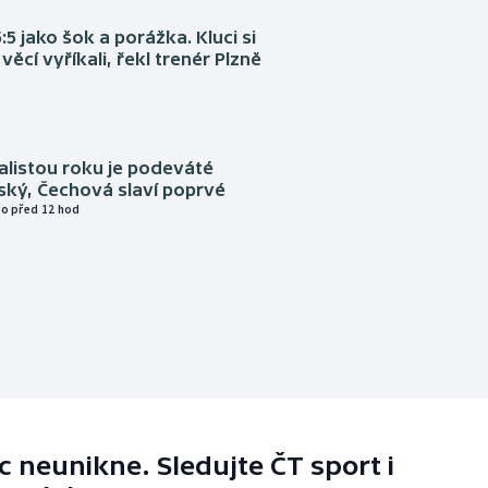
:5 jako šok a porážka. Kluci si
věcí vyříkali, řekl trenér Plzně
alistou roku je podeváté
ský, Čechová slaví poprvé
o před 12 hod
 neunikne. Sledujte ČT sport i