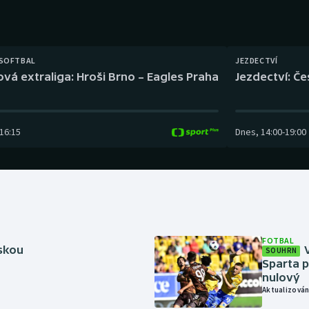
Moderní pětiboj
Triatlon
Motorsport
Veslování
 SOFTBAL
JEZDECTVÍ
Olympijské hry
Vodní slalom
ová extraliga: Hroši Brno – Eagles Praha
Jezdectví: Č
Parasport
Volejbal
16:15
Dnes
,
14:00
-
19:00
Plavání
Ostatní
Plážový volejbal
FOTBAL
rskou
SOUHRN
Sparta p
nulový
Aktualizován