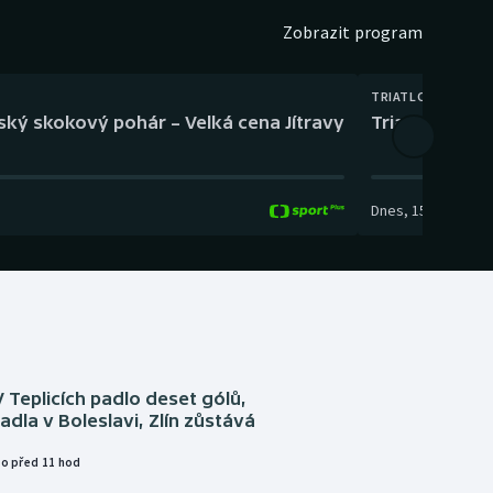
Zobrazit program
TRIATLON
eský skokový pohár – Velká cena Jítravy
Triatlon: XTE
Dnes
,
15:00
-
16:10
V Teplicích padlo deset gólů,
adla v Boleslavi, Zlín zůstává
o před 11 hod