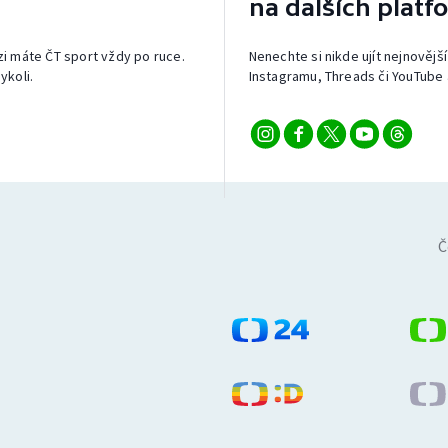
na dalších platf
izi máte ČT sport vždy po ruce.
Nenechte si nikde ujít nejnovější
ykoli.
Instagramu, Threads či YouTube 
Č