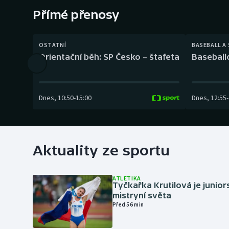
Curling
Přímé přenosy
Dostihy
OSTATNÍ
BASEBALL A
Florbal
Orientační běh: SP Česko – štafeta
Baseball
Futsal
Dnes
,
10:50
-
15:00
Dnes
,
12:55
-
Golf
Gymnastika
Aktuality ze sportu
ATLETIKA
Tyčkařka Krutilová je junio
mistryní světa
Před 56 min