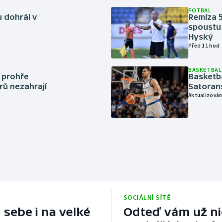
FOTBAL
 dohrál v
Remíza 5
spoustu 
Hyský
Před 11 hod
BASKETBAL
í prohře
Basketb
rů nezahrají
Satoran
Aktualizován
SOCIÁLNÍ SÍTĚ
 sebe i na velké
Odteď vám už nic