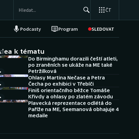
ČT
Podcasty
Program
SLEDOVAT
NEPŘEHLÉDNĚTE
Soutěže
idea k tématu
Do Birminghamu dorazili čeští atleti,
Historické návraty
po zraněních se ukáže na ME také
Petržilková
Aplikace ČT sport
Ohlasy Martina Nečase a Petra
Čecha po exhibici v Třebíči
AZ kvíz
Finiš orientačního běžce Tomáše
Křivdy a ohlasy po zlatém závodu
Plavecká reprezentace odlétá do
Paříže na ME, Seemanová obhajuje 4
medaile