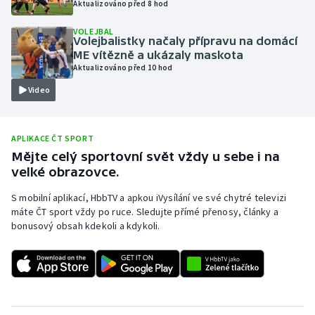
Aktualizováno před 8 hod
Olympijské hry
VOLEJBAL
Volejbalistky načaly přípravu na domácí
Parasport
ME vítězně a ukázaly maskota
Aktualizováno před 10 hod
Plavání
Video
Plážový volejbal
APLIKACE ČT SPORT
Ragby
Mějte celý sportovní svět vždy u sebe i na
velké obrazovce.
Rychlobruslení
S mobilní aplikací, HbbTV a apkou iVysílání ve své chytré televizi
máte ČT sport vždy po ruce. Sledujte přímé přenosy, články a
Rychlostní kanoistika
bonusový obsah kdekoli a kdykoli.
Short track
Sportovní střelba