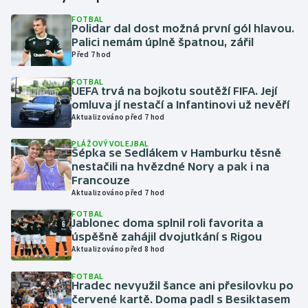
FOTBAL
Polidar dal dost možná první gól hlavou.
Gymnastika
Palici nemám úplně špatnou, zářil
Před 7 hod
Házená
FOTBAL
UEFA trvá na bojkotu soutěží FIFA. Její
Jezdectví
omluva jí nestačí a Infantinovi už nevěří
Aktualizováno před 7 hod
Judo
PLÁŽOVÝ VOLEJBAL
Šépka se Sedlákem v Hamburku těsně
Krasobruslení
nestačili na hvězdné Nory a pak i na
Francouze
Aktualizováno před 7 hod
Lezení
FOTBAL
Jablonec doma splnil roli favorita a
Lyže a snowboard
úspěšně zahájil dvojutkání s Rigou
Aktualizováno před 8 hod
Moderní pětiboj
FOTBAL
Hradec nevyužil šance ani přesilovku po
Motorsport
červené kartě. Doma padl s Besiktasem