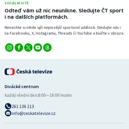
SOCIÁLNÍ SÍTĚ
Stolní tenis
Odteď vám už nic neunikne. Sledujte ČT sport
i na dalších platformách.
Triatlon
Nenechte si nikde ujít nejnovější sportovní události. Sledujte nás i
Veslování
na Facebooku, X, Instagramu, Threads či YouTube a buďte v obraze.
Vodní slalom
Volejbal
Ostatní
Divácké centrum
každý všední den:
8:00—16:00 hodin
261 136 113
info@ceskatelevize.cz