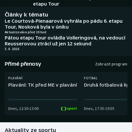
Baseball a softbal
Soutěže
etapu Tour
Články k tématu
Basketbal
Historické návraty
Le Courtová-Pienaarová vyhrála po pádu 6. etapu
Tour, Nosková byla v úniku
Biatlon
Aplikace ČT sport
Aktualizováno před 10 hod
Pátou etapu Tour ovládla Volleringová, na vedoucí
Reusserovou ztrácí už jen 12 sekund
Boby a skeleton
AZ kvíz
5. 8. 2026
Box
Přímé přenosy
Zobrazit program
Curling
PLAVÁNÍ
FOTBAL
Plavání: TK před ME v plavání
Druhá fotbalová liga
Dostihy
Florbal
Dnes
,
12:30
-
13:00
Dnes
,
17:35
-
19:55
Futsal
Aktuality ze sportu
Golf