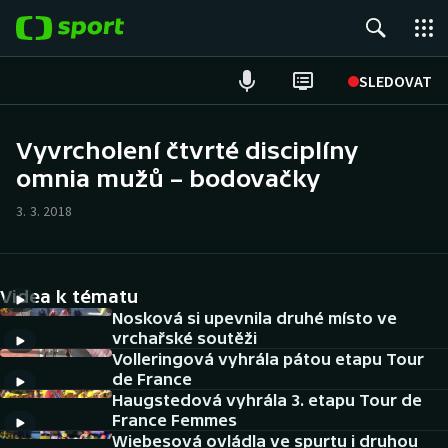
POPULÁRNÍ
SLEDOVAT
Fotbal
Vyvrcholení čtvrté disciplíny
omnia mužů – bodovačky
Hokej
3. 3. 2018
Tenis
Atletika
Videa k tématu
Cyklistika
Nosková si upevnila druhé místo ve
vrchařské soutěži
Volleringová vyhrála pátou etapu Tour
DALŠÍ SPORTY
de France
Haugstedová vyhrála 3. etapu Tour de
Americký fotbal
NEPŘEHLÉDNĚTE
France Femmes
Wiebesová ovládla ve spurtu i druhou