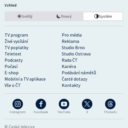
Vzhled
Světlý
Tmavý
Systém
TV program
Pro média
Živé vysílání
Reklama
TV poplatky
Studio Brno
Teletext
Studio Ostrava
Podcasty
Rada ČT
Počasí
Kariéra
E-shop
Podávání námětů
Mobilní a TV aplikace
Časté dotazy
Vše o ČT
Kontakty
Instagram
Facebook
YouTube
X
Threads
© Česká televize