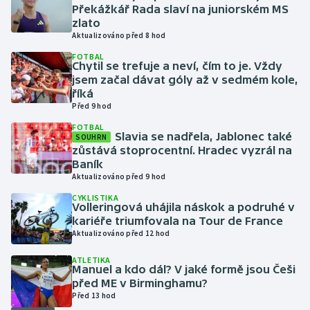
Překážkář Rada slaví na juniorském MS
zlato
Futsal
Aktualizováno před 8 hod
FOTBAL
Golf
Chytil se trefuje a neví, čím to je. Vždy
jsem začal dávat góly až v sedmém kole,
říká
Gymnastika
Před 9 hod
FOTBAL
Házená
Slavia se nadřela, Jablonec také
SOUHRN
zůstává stoprocentní. Hradec vyzrál na
Baník
Jezdectví
Aktualizováno před 9 hod
Judo
CYKLISTIKA
Volleringová uhájila náskok a podruhé v
kariéře triumfovala na Tour de France
Krasobruslení
Aktualizováno před 12 hod
ATLETIKA
Lezení
Manuel a kdo dál? V jaké formě jsou Češi
před ME v Birminghamu?
Lyže a snowboard
Před 13 hod