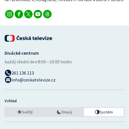
Short track
Sportovní střelba
Stolní tenis
Triatlon
Divácké centrum
Veslování
každý všední den:
8:00—16:00 hodin
261 136 113
Vodní slalom
info@ceskatelevize.cz
Volejbal
Ostatní
Vzhled
Světlý
Tmavý
Systém