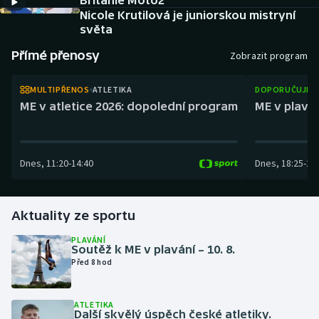
Británie Moto2
Atletika
Soutěže
Nicole Krutilová je juniorskou mistryní
světa
Baseball a softbal
Historické návraty
Přímé přenosy
Zobrazit program
Basketbal
Aplikace ČT sport
MULTIPŘENOS
ATLETIKA
DOPORUČUJEM
ME v atletice 2026: dopolední program
ME v plaván
Biatlon
AZ kvíz
Boby a skeleton
Dnes
,
11:20
-
14:40
Dnes
,
18:25
-
21
Box
Aktuality ze sportu
Curling
PLAVÁNÍ
Cyklistika
Soutěž k ME v plavání – 10. 8.
Před 8 hod
Dostihy
ATLETIKA
Další skvělý úspěch české atletiky.
Florbal