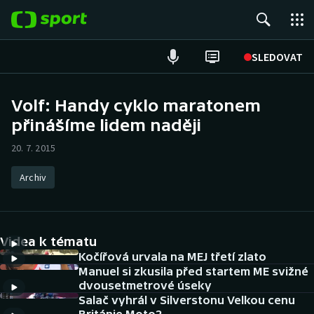
POPULÁRNÍ
SLEDOVAT
ME v atletice
Volf: Handy cyklo maratonem
přinášíme lidem naději
ME v plavání
20. 7. 2015
Fotbal
Archiv
Hokej
Tenis
Videa k tématu
DALŠÍ SPORTY
Kočířová urvala na MEJ třetí zlato
Manuel si zkusila před startem ME svižné
dvousetmetrové úseky
Americký fotbal
NEPŘEHLÉDNĚTE
Salač vyhrál v Silverstonu Velkou cenu