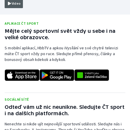
Video
Moderní pětiboj
Motorsport
APLIKACE ČT SPORT
Mějte celý sportovní svět vždy u sebe i na
Olympijské hry
velké obrazovce.
S mobilní aplikací, HbbTV a apkou iVysílání ve své chytré televizi
Parasport
máte ČT sport vždy po ruce. Sledujte přímé přenosy, články a
bonusový obsah kdekoli a kdykoli.
Plavání
Plážový volejbal
Ragby
SOCIÁLNÍ SÍTĚ
Rychlobruslení
Odteď vám už nic neunikne. Sledujte ČT sport
i na dalších platformách.
Rychlostní kanoistika
Nenechte si nikde ujít nejnovější sportovní události. Sledujte nás i
na Facebooku, X, Instagramu, Threads či YouTube a buďte v obraze.