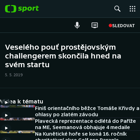
POPULÁRNÍ
SLEDOVAT
Fotbal
Veselého pouť prostějovským
challengerem skončila hned na
Hokej
svém startu
Tenis
5. 5. 2019
Atletika
Cyklistika
Videa k tématu
Finiš orientačního běžce Tomáše Křivdy a
DALŠÍ SPORTY
ohlasy po zlatém závodu
Plavecká reprezentace odlétá do Paříže
na ME, Seemanová obhajuje 4 medaile
Americký fotbal
NEPŘEHLÉDNĚTE
Na Kunětické hoře se koná 16. ročník