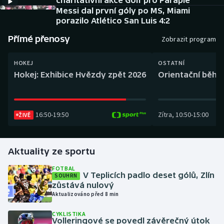
charitativní akce Golf pro Paraple
Baseball a softbal
Soutěže
Messi dal první góly po MS, Miami
porazilo Atlético San Luis 4:2
Basketbal
Historické návraty
Přímé přenosy
Zobrazit program
Biatlon
Aplikace ČT sport
HOKEJ
OSTATNÍ
Hokej: Exhibice Hvězdy zpět 2026
Orientační běh: 
Boby a skeleton
AZ kvíz
Box
16:50
-
19:50
Zítra
,
10:50
-
15:00
ŽIVĚ
Curling
Aktuality ze sportu
Dostihy
FOTBAL
Florbal
V Teplicích padlo deset gólů, Zlín
SOUHRN
zůstává nulový
Aktualizováno před 8 min
Futsal
CYKLISTIKA
Volleringové se povedl závěrečný útok
Golf