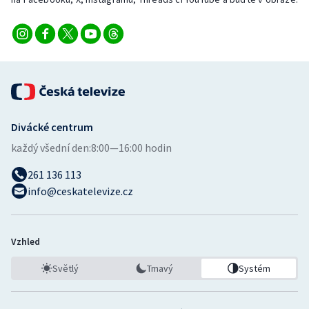
Stolní tenis
Triatlon
Veslování
Vodní slalom
Divácké centrum
Volejbal
každý všední den:
8:00—16:00 hodin
261 136 113
Ostatní
info@ceskatelevize.cz
Vzhled
Světlý
Tmavý
Systém