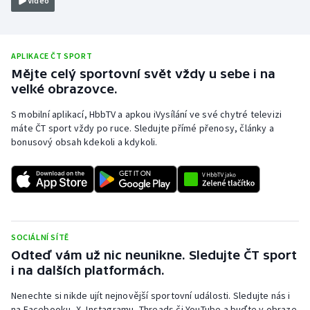
Video
Olympijské hry
Parasport
APLIKACE ČT SPORT
Mějte celý sportovní svět vždy u sebe i na
Plavání
velké obrazovce.
S mobilní aplikací, HbbTV a apkou iVysílání ve své chytré televizi
Plážový volejbal
máte ČT sport vždy po ruce. Sledujte přímé přenosy, články a
bonusový obsah kdekoli a kdykoli.
Ragby
Rychlobruslení
Rychlostní kanoistika
SOCIÁLNÍ SÍTĚ
Short track
Odteď vám už nic neunikne. Sledujte ČT sport
i na dalších platformách.
Sportovní střelba
Nenechte si nikde ujít nejnovější sportovní události. Sledujte nás i
na Facebooku, X, Instagramu, Threads či YouTube a buďte v obraze.