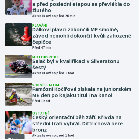
a před poslední etapou se převlékla do
žlutého
Gymnastika
Aktualizováno před 20 min
PLAVÁNÍ
Házená
Dálkoví plavci zakončili ME smolně,
závod nemohli dokončit kvůli zahozené
čepičce
Jezdectví
Před 47 min
MOTORSPORT
Judo
Salač byl v kvalifikaci v Silverstonu
šestý
Aktualizováno před 1 hod
Krasobruslení
VODNÍ SLALOM
Lezení
Famózní Kočířová získala na juniorském
ME den po kajaku titul i na kanoi
Před 1 hod
Lyže a snowboard
OSTATNÍ
Český orientační běh září. Křivda na
Moderní pětiboj
střední trati vyhrál, Dittrichová bere
bronz
Motorsport
Aktualizováno před 1 hod